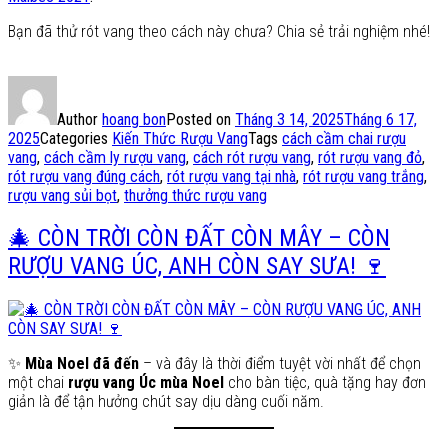
Bạn đã thử rót vang theo cách này chưa? Chia sẻ trải nghiệm nhé!
Author
hoang bon
Posted on
Tháng 3 14, 2025
Tháng 6 17,
2025
Categories
Kiến Thức Rượu Vang
Tags
cách cầm chai rượu
vang
,
cách cầm ly rượu vang
,
cách rót rượu vang
,
rót rượu vang đỏ
,
rót rượu vang đúng cách
,
rót rượu vang tại nhà
,
rót rượu vang trắng
,
rượu vang sủi bọt
,
thưởng thức rượu vang
🎄 CÒN TRỜI CÒN ĐẤT CÒN MÂY – CÒN
RƯỢU VANG ÚC, ANH CÒN SAY SƯA! 🍷
✨
Mùa Noel đã đến
– và đây là thời điểm tuyệt vời nhất để chọn
một chai
rượu vang Úc mùa Noel
cho bàn tiệc, quà tặng hay đơn
giản là để tận hưởng chút say dịu dàng cuối năm.