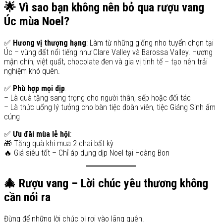
🌟 Vì sao bạn không nên bỏ qua rượu vang
Úc mùa Noel?
✅
Hương vị thượng hạng
: Làm từ những giống nho tuyển chọn tại
Úc – vùng đất nổi tiếng như Clare Valley và Barossa Valley. Hương
mận chín, việt quất, chocolate đen và gia vị tinh tế – tạo nên trải
nghiệm khó quên.
✅
Phù hợp mọi dịp
:
– Là quà tặng sang trọng cho người thân, sếp hoặc đối tác
– Là thức uống lý tưởng cho bàn tiệc đoàn viên, tiệc Giáng Sinh ấm
cúng
✅
Ưu đãi mùa lễ hội
:
🎁 Tặng quà khi mua 2 chai bất kỳ
🔥 Giá siêu tốt – Chỉ áp dụng dịp Noel tại Hoàng Bon
🎄 Rượu vang – Lời chúc yêu thương không
cần nói ra
Đừng để những lời chúc bị rơi vào lãng quên.