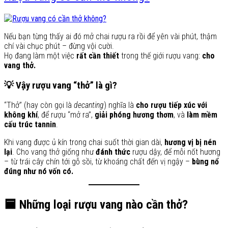
Nếu bạn từng thấy ai đó mở chai rượu ra rồi để yên vài phút, thậm
chí vài chục phút – đừng vội cười.
Họ đang làm một việc
rất cần thiết
trong thế giới rượu vang:
cho
vang thở.
💡 Vậy rượu vang “thở” là gì?
“Thở” (hay còn gọi là
decanting
) nghĩa là
cho rượu tiếp xúc với
không khí
, để rượu “mở ra”,
giải phóng hương thơm
, và
làm mềm
cấu trúc tannin
.
Khi vang được ủ kín trong chai suốt thời gian dài,
hương vị bị nén
lại
. Cho vang thở giống như
đánh thức
rượu dậy, để mỗi nốt hương
– từ trái cây chín tới gỗ sồi, từ khoáng chất đến vị ngậy –
bùng nổ
đúng như nó vốn có.
🟦 Những loại rượu vang nào cần thở?