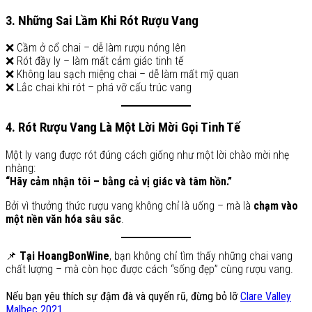
3. Những Sai Lầm Khi Rót Rượu Vang
❌ Cầm ở cổ chai – dễ làm rượu nóng lên
❌ Rót đầy ly – làm mất cảm giác tinh tế
❌ Không lau sạch miệng chai – dễ làm mất mỹ quan
❌ Lắc chai khi rót – phá vỡ cấu trúc vang
4. Rót Rượu Vang Là Một Lời Mời Gọi Tinh Tế
Một ly vang được rót đúng cách giống như một lời chào mời nhẹ
nhàng:
“Hãy cảm nhận tôi – bằng cả vị giác và tâm hồn.”
Bởi vì thưởng thức rượu vang không chỉ là uống – mà là
chạm vào
một nền văn hóa sâu sắc
.
📌
Tại HoangBonWine
, bạn không chỉ tìm thấy những chai vang
chất lượng – mà còn học được cách “sống đẹp” cùng rượu vang.
Nếu bạn yêu thích sự đậm đà và quyến rũ, đừng bỏ lỡ
Clare Valley
Malbec 2021
.