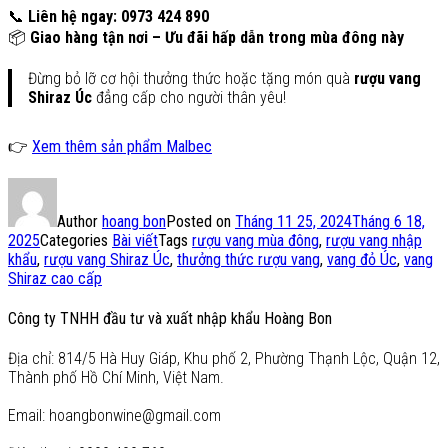
📞
Liên hệ ngay: 0973 424 890
📦
Giao hàng tận nơi – Ưu đãi hấp dẫn trong mùa đông này
Đừng bỏ lỡ cơ hội thưởng thức hoặc tặng món quà
rượu vang
Shiraz Úc
đẳng cấp cho người thân yêu!
👉
Xem thêm sản phẩm Malbec
Author
hoang bon
Posted on
Tháng 11 25, 2024
Tháng 6 18,
2025
Categories
Bài viết
Tags
rượu vang mùa đông
,
rượu vang nhập
khẩu
,
rượu vang Shiraz Úc
,
thưởng thức rượu vang
,
vang đỏ Úc
,
vang
Shiraz cao cấp
Công ty TNHH đầu tư và xuất nhập khẩu Hoàng Bon
Địa chỉ: 814/5 Hà Huy Giáp, Khu phố 2, Phường Thạnh Lộc, Quận 12,
Thành phố Hồ Chí Minh, Việt Nam.
Email: hoangbonwine@gmail.com