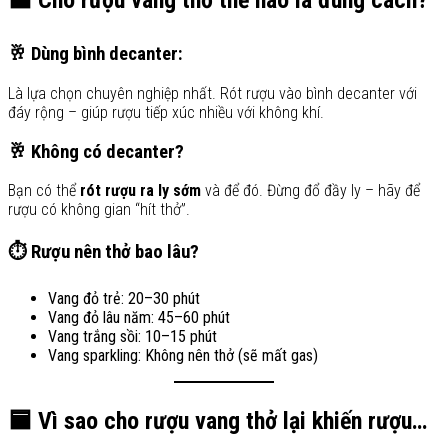
🟦 Cho rượu vang thở thế nào là đúng cách?
🥂 Dùng bình decanter:
Là lựa chọn chuyên nghiệp nhất. Rót rượu vào bình decanter với
đáy rộng – giúp rượu tiếp xúc nhiều với không khí.
🥂 Không có decanter?
Bạn có thể
rót rượu ra ly sớm
và để đó. Đừng đổ đầy ly – hãy để
rượu có không gian “hít thở”.
⏱ Rượu nên thở bao lâu?
Vang đỏ trẻ: 20–30 phút
Vang đỏ lâu năm: 45–60 phút
Vang trắng sồi: 10–15 phút
Vang sparkling: Không nên thở (sẽ mất gas)
🟦 Vì sao cho rượu vang thở lại khiến rượu…