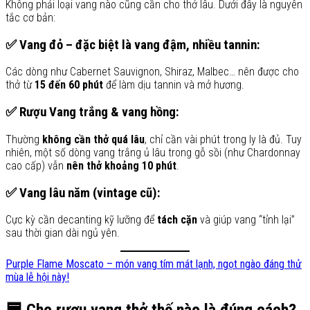
Không phải loại vang nào cũng cần cho thở lâu. Dưới đây là nguyên
tắc cơ bản:
✅ Vang đỏ – đặc biệt là vang đậm, nhiều tannin:
Các dòng như Cabernet Sauvignon, Shiraz, Malbec… nên được cho
thở từ
15 đến 60 phút
để làm dịu tannin và mở hương.
✅ Rượu Vang trắng & vang hồng:
Thường
không cần thở quá lâu
, chỉ cần vài phút trong ly là đủ. Tuy
nhiên, một số dòng vang trắng ủ lâu trong gỗ sồi (như Chardonnay
cao cấp) vẫn
nên thở khoảng 10 phút
.
✅ Vang lâu năm (vintage cũ):
Cực kỳ cần decanting kỹ lưỡng để
tách cặn
và giúp vang “tỉnh lại”
sau thời gian dài ngủ yên.
Purple Flame Moscato – món vang tím mát lạnh, ngọt ngào đáng thử
mùa lễ hội này!