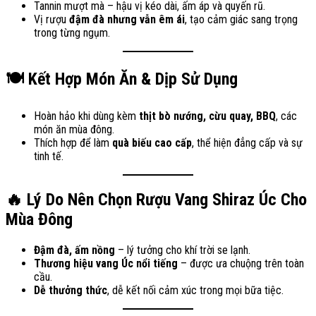
Tannin mượt mà – hậu vị kéo dài, ấm áp và quyến rũ.
Vị rượu
đậm đà nhưng vẫn êm ái
, tạo cảm giác sang trọng
trong từng ngụm.
🍽️ Kết Hợp Món Ăn & Dịp Sử Dụng
Hoàn hảo khi dùng kèm
thịt bò nướng, cừu quay, BBQ
, các
món ăn mùa đông.
Thích hợp để làm
quà biếu cao cấp
, thể hiện đẳng cấp và sự
tinh tế.
🔥 Lý Do Nên Chọn Rượu Vang Shiraz Úc Cho
Mùa Đông
Đậm đà, ấm nồng
– lý tưởng cho khí trời se lạnh.
Thương hiệu vang Úc nổi tiếng
– được ưa chuộng trên toàn
cầu.
Dễ thưởng thức
, dễ kết nối cảm xúc trong mọi bữa tiệc.