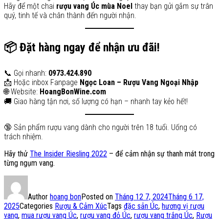
Hãy để một chai
rượu vang Úc mùa Noel
thay bạn gửi gắm sự trân
quý, tinh tế và chân thành đến người nhận.
📦 Đặt hàng ngay để nhận ưu đãi!
📞 Gọi nhanh:
0973.424.890
📩 Hoặc inbox Fanpage
Ngọc Loan – Rượu Vang Ngoại Nhập
🌐 Website:
HoangBonWine.com
🚚 Giao hàng tận nơi, số lượng có hạn – nhanh tay kẻo hết!
🔞 Sản phẩm rượu vang dành cho người trên 18 tuổi. Uống có
trách nhiệm.
Hãy thử
The Insider Riesling 2022
– để cảm nhận sự thanh mát trong
từng ngụm vang.
Author
hoang bon
Posted on
Tháng 12 7, 2024
Tháng 6 17,
2025
Categories
Rượu & Cảm Xúc
Tags
đặc sản Úc
,
hương vị rượu
vang
,
mua rượu vang Úc
,
rượu vang đỏ Úc
,
rượu vang trắng Úc
,
Rượu