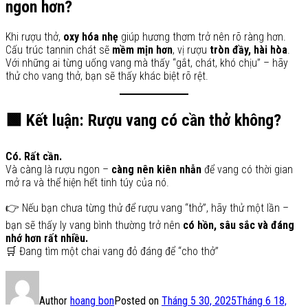
ngon hơn?
Khi rượu thở,
oxy hóa nhẹ
giúp hương thơm trở nên rõ ràng hơn.
Cấu trúc tannin chát sẽ
mềm mịn hơn
, vị rượu
tròn đầy, hài hòa
.
Với những ai từng uống vang mà thấy “gắt, chát, khó chịu” – hãy
thử cho vang thở, bạn sẽ thấy khác biệt rõ rệt.
🟩 Kết luận: Rượu vang có cần thở không?
Có. Rất cần.
Và càng là rượu ngon –
càng nên kiên nhẫn
để vang có thời gian
mở ra và thể hiện hết tinh túy của nó.
👉 Nếu bạn chưa từng thử để rượu vang “thở”, hãy thử một lần –
bạn sẽ thấy ly vang bình thường trở nên
có hồn, sâu sắc và đáng
nhớ hơn rất nhiều.
🛒 Đang tìm một chai vang đỏ đáng để “cho thở”
Author
hoang bon
Posted on
Tháng 5 30, 2025
Tháng 6 18,