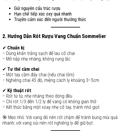
Giữ nguyên cấu trúc rượu
Hạn chế tiếp xúc oxy quá nhanh
Truyền cảm xúc đến người thưởng thức
2. Hướng Dẫn Rót Rượu Vang Chuẩn Sommelier
✔
Chuẩn bị
:
– Dùng khăn trắng sạch để lau cổ chai
– Mở nắp nhẹ nhàng, không rung lắc
✔
Tư thế cầm chai
:
– Một tay cầm đáy chai (nếu chai lõm)
– Nghiêng chai 45 độ, miệng cách ly khoảng 3–5cm
✔
Kỹ thuật rót
:
– Rót từ từ, nhẹ nhàng theo dòng đều
– Chỉ rót 1/3 đến 1/2 ly để vang có không gian thở
– Kết thúc bằng một xoay nhẹ cổ tay, tránh nhỏ giọt
🎯 Mẹo nhỏ: Với vang đỏ nên rót chậm để tránh bung mùi quá
nhanh; với vang sủi nên rót nghiêng ly để giữ bọt.