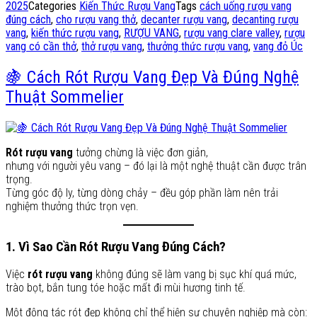
2025
Categories
Kiến Thức Rượu Vang
Tags
cách uống rượu vang
đúng cách
,
cho rượu vang thở
,
decanter rượu vang
,
decanting rượu
vang
,
kiến thức rượu vang
,
RƯỢU VANG
,
rượu vang clare valley
,
rượu
vang có cần thở
,
thở rượu vang
,
thưởng thức rượu vang
,
vang đỏ Úc
🍇 Cách Rót Rượu Vang Đẹp Và Đúng Nghệ
Thuật Sommelier
Rót rượu vang
tưởng chừng là việc đơn giản,
nhưng với người yêu vang – đó lại là một nghệ thuật cần được trân
trọng.
Từng góc độ ly, từng dòng chảy – đều góp phần làm nên trải
nghiệm thưởng thức trọn vẹn.
1. Vì Sao Cần Rót Rượu Vang Đúng Cách?
Việc
rót rượu vang
không đúng sẽ làm vang bị sục khí quá mức,
trào bọt, bắn tung tóe hoặc mất đi mùi hương tinh tế.
Một động tác rót đẹp không chỉ thể hiện sự chuyên nghiệp mà còn: