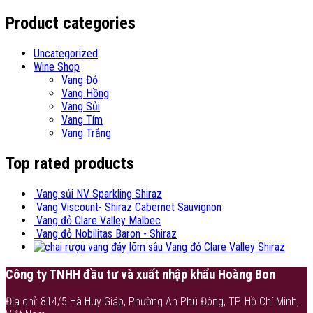
Product categories
Uncategorized
Wine Shop
Vang Đỏ
Vang Hồng
Vang Sủi
Vang Tím
Vang Trắng
Top rated products
Vang sủi NV Sparkling Shiraz
Vang Viscount- Shiraz Cabernet Sauvignon
Vang đỏ Clare Valley Malbec
Vang đỏ Nobilitas Baron - Shiraz
Vang đỏ Clare Valley Shiraz
Công ty TNHH đầu tư và xuất nhập khẩu Hoàng Bon
Địa chỉ: 814/5 Hà Huy Giáp, Phường An Phú Đông, TP. Hồ Chí Minh,