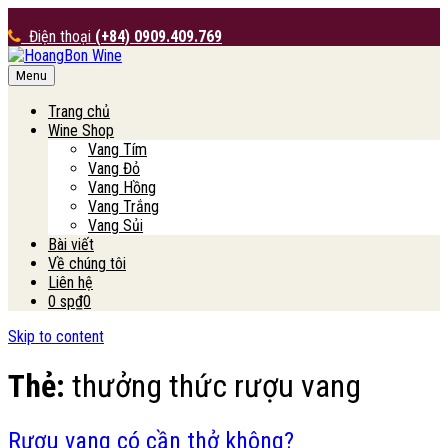
Điện thoại
(+84) 0909.409.769
Menu
HoangBon Wine
Trang chủ
Wine Shop
Vang Tím
Vang Đỏ
Vang Hồng
Vang Trắng
Vang Sủi
Bài viết
Về chúng tôi
Liên hệ
0 sp
₫0
Skip to content
Thẻ:
thưởng thức rượu vang
Rượu vang có cần thở không?