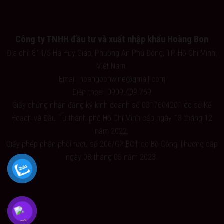
Công ty TNHH đầu tư và xuất nhập khẩu Hoàng Bon
Địa chỉ: 814/5 Hà Huy Giáp, Phường An Phú Đông, TP. Hồ Chí Minh,
Việt Nam.
Email: hoangbonwine@gmail.com
Điện thoại: 0909.409.769
Giấy chứng nhận đăng ký kinh doanh số 0317604201 do sở Kế
Hoạch và Đầu Tư thành phố Hồ Chí Minh cấp ngày 13 tháng 12
năm 2022.
Giấy phép phân phối rượu số 206/GP-BCT do Bộ Công Thương cấp
ngày 08 tháng 05 năm 2023.