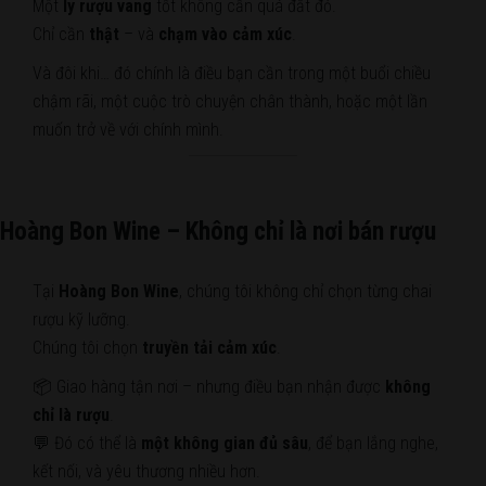
Một
ly rượu vang
tốt không cần quá đắt đỏ.
Chỉ cần
thật
– và
chạm vào cảm xúc
.
Và đôi khi… đó chính là điều bạn cần trong một buổi chiều
chậm rãi, một cuộc trò chuyện chân thành, hoặc một lần
muốn trở về với chính mình.
Hoàng Bon Wine – Không chỉ là nơi bán rượu
Tại
Hoàng Bon Wine
, chúng tôi không chỉ chọn từng chai
rượu kỹ lưỡng.
Chúng tôi chọn
truyền tải cảm xúc
.
📦 Giao hàng tận nơi – nhưng điều bạn nhận được
không
chỉ là rượu
.
💬 Đó có thể là
một không gian đủ sâu
, để bạn lắng nghe,
kết nối, và yêu thương nhiều hơn.