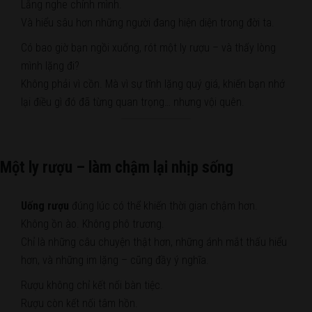
Lắng nghe chính mình.
Và hiểu sâu hơn những người đang hiện diện trong đời ta.
Có bao giờ bạn ngồi xuống, rót một ly rượu – và thấy lòng
mình lặng đi?
Không phải vì cồn. Mà vì sự tĩnh lặng quý giá, khiến bạn nhớ
lại điều gì đó đã từng quan trọng… nhưng vội quên.
Một ly rượu – làm chậm lại nhịp sống
Uống rượu
đúng lúc có thể khiến thời gian chậm hơn.
Không ồn ào. Không phô trương.
Chỉ là những câu chuyện thật hơn, những ánh mắt thấu hiểu
hơn, và những im lặng – cũng đầy ý nghĩa.
Rượu không chỉ kết nối bàn tiệc.
Rượu còn kết nối tâm hồn.