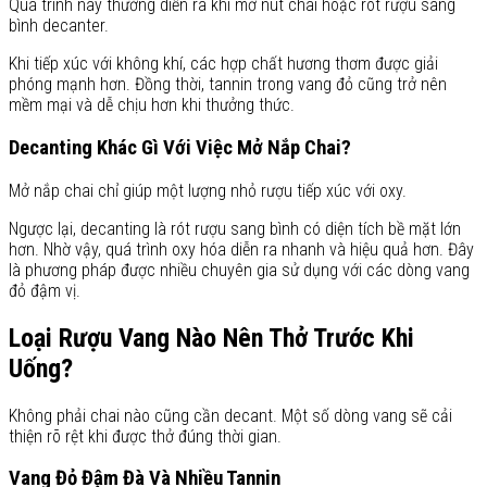
Quá trình này thường diễn ra khi mở nút chai hoặc rót rượu sang
bình decanter.
Khi tiếp xúc với không khí, các hợp chất hương thơm được giải
phóng mạnh hơn. Đồng thời, tannin trong vang đỏ cũng trở nên
mềm mại và dễ chịu hơn khi thưởng thức.
Decanting Khác Gì Với Việc Mở Nắp Chai?
Mở nắp chai chỉ giúp một lượng nhỏ rượu tiếp xúc với oxy.
Ngược lại, decanting là rót rượu sang bình có diện tích bề mặt lớn
hơn. Nhờ vậy, quá trình oxy hóa diễn ra nhanh và hiệu quả hơn. Đây
là phương pháp được nhiều chuyên gia sử dụng với các dòng vang
đỏ đậm vị.
Loại Rượu Vang Nào Nên Thở Trước Khi
Uống?
Không phải chai nào cũng cần decant. Một số dòng vang sẽ cải
thiện rõ rệt khi được thở đúng thời gian.
Vang Đỏ Đậm Đà Và Nhiều Tannin