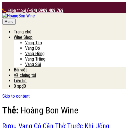
Điện thoại
(+84) 0909.409.769
Menu
HoangBon Wine
Trang chủ
Wine Shop
Vang Tím
Vang Đỏ
Vang Hồng
Vang Trắng
Vang Sủi
Bài viết
Về chúng tôi
Liên hệ
0 sp
₫0
Skip to content
Thẻ:
Hoàng Bon Wine
Rượu Vang Có Cần Thở Trước Khi Uống