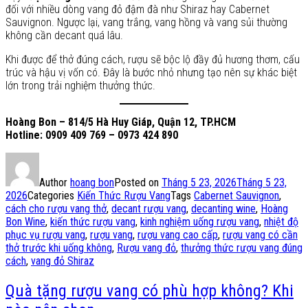
đối với nhiều dòng vang đỏ đậm đà như Shiraz hay Cabernet
Sauvignon. Ngược lại, vang trắng, vang hồng và vang sủi thường
không cần decant quá lâu.
Khi được để thở đúng cách, rượu sẽ bộc lộ đầy đủ hương thơm, cấu
trúc và hậu vị vốn có. Đây là bước nhỏ nhưng tạo nên sự khác biệt
lớn trong trải nghiệm thưởng thức.
Hoàng Bon – 814/5 Hà Huy Giáp, Quận 12, TP.HCM
Hotline: 0909 409 769 – 0973 424 890
Author
hoang bon
Posted on
Tháng 5 23, 2026
Tháng 5 23,
2026
Categories
Kiến Thức Rượu Vang
Tags
Cabernet Sauvignon
,
cách cho rượu vang thở
,
decant rượu vang
,
decanting wine
,
Hoàng
Bon Wine
,
kiến thức rượu vang
,
kinh nghiệm uống rượu vang
,
nhiệt độ
phục vụ rượu vang
,
rượu vang
,
rượu vang cao cấp
,
rượu vang có cần
thở trước khi uống không
,
Rượu vang đỏ
,
thưởng thức rượu vang đúng
cách
,
vang đỏ Shiraz
Quà tặng rượu vang có phù hợp không? Khi