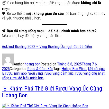
📦 Giao hàng tận nơi – nhưng điều bạn nhận được
không chỉ là
rượu
.
💬 Đó có thể là
một không gian đủ sâu
, để bạn lắng nghe, kết nối,
và yêu thương nhiều hơn.
🧡
Bạn đã từng uống rượu – để hiểu chính mình hơn chưa?
Nếu chưa, hãy để một ly vang dẫn lối…
Ackland Riesling 2022 – Vang Riesling Úc ngọt đạt 95 điểm
Author
hoang bon
Posted on
Tháng 6 8, 2025
Tháng 7 6,
2025
Categories
Rượu & Cảm Xúc
Tags
Hoàng Bon Wine
,
kết nối qua
ly rượu
,
mini app rượu vang
,
rượu vang cảm xúc
,
rượu vang chủ nhật
,
uống rượu để hiểu mình hơn
🍷 Khám Phá Thế Giới Rượu Vang Úc Cùng
Hoàng Bon