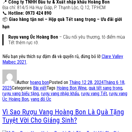
📍
Công ty TNHH Đầu tư & Xuất nhập khẩu Hoàng Bon
Địa chỉ: 814/5 Hà Huy Giáp, P. Thạnh Lộc, Q.12, TP.HCM
📞
Hotline: 0973 424 890
📦
Giao hàng tận nơi – Hộp quà Tết sang trọng – Ưu đãi giới
hạn
Rượu vang Úc Hoàng Bon
– Cầu nối yêu thương, tô điểm mùa
Tết thêm rực rỡ.
Nếu bạn yêu thích sự đậm đà và quyến rũ, đừng bỏ lỡ
Clare Valley
Malbec 2021
.
Author
hoang bon
Posted on
Tháng 12 28, 2024
Tháng 6 18,
2025
Categories
Bài viết
Tags
Hoàng Bon Wine
,
quà tết sang trọng
,
rượu vang biếu tặng
,
rượu vang nhập khẩu
,
rượu vang Tết
,
rượu vang
Úc Hoàng Bon
,
vang đỏ Úc
Vì Sao Rượu Vang Hoàng Bon Là Quà Tặng
Tuyệt Vời Cho Giáng Sinh?