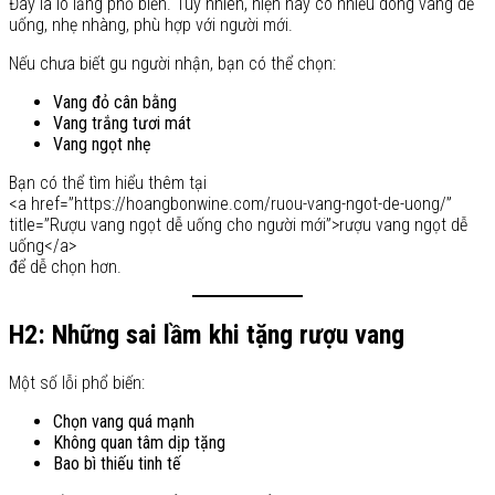
Đây là lo lắng phổ biến. Tuy nhiên, hiện nay có nhiều dòng vang dễ
uống, nhẹ nhàng, phù hợp với người mới.
Nếu chưa biết gu người nhận, bạn có thể chọn:
Vang đỏ cân bằng
Vang trắng tươi mát
Vang ngọt nhẹ
Bạn có thể tìm hiểu thêm tại
<a href=”https://hoangbonwine.com/ruou-vang-ngot-de-uong/”
title=”Rượu vang ngọt dễ uống cho người mới”>rượu vang ngọt dễ
uống</a>
để dễ chọn hơn.
H2: Những sai lầm khi tặng rượu vang
Một số lỗi phổ biến:
Chọn vang quá mạnh
Không quan tâm dịp tặng
Bao bì thiếu tinh tế