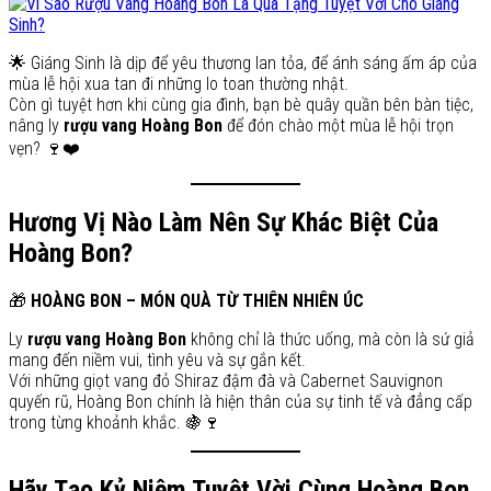
🌟 Giáng Sinh là dịp để yêu thương lan tỏa, để ánh sáng ấm áp của
mùa lễ hội xua tan đi những lo toan thường nhật.
Còn gì tuyệt hơn khi cùng gia đình, bạn bè quây quần bên bàn tiệc,
nâng ly
rượu vang Hoàng Bon
để đón chào một mùa lễ hội trọn
vẹn? 🍷❤️
Hương Vị Nào Làm Nên Sự Khác Biệt Của
Hoàng Bon?
🎁
HOÀNG BON – MÓN QUÀ TỪ THIÊN NHIÊN ÚC
Ly
rượu vang Hoàng Bon
không chỉ là thức uống, mà còn là sứ giả
mang đến niềm vui, tình yêu và sự gắn kết.
Với những giọt vang đỏ Shiraz đậm đà và Cabernet Sauvignon
quyến rũ, Hoàng Bon chính là hiện thân của sự tinh tế và đẳng cấp
trong từng khoảnh khắc. 🍇🍷
Hãy Tạo Kỷ Niệm Tuyệt Vời Cùng Hoàng Bon