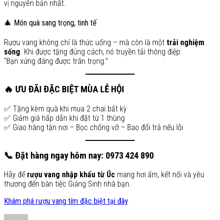
vị nguyên bản nhất.
🎄 Món quà sang trọng, tinh tế
Rượu vang không chỉ là thức uống – mà còn là một
trải nghiệm
sống
. Khi được tặng đúng cách, nó truyền tải thông điệp:
“Bạn xứng đáng được trân trọng.”
🔥 ƯU ĐÃI ĐẶC BIỆT MÙA LỄ HỘI
✅ Tặng kèm quà khi mua 2 chai bất kỳ
✅ Giảm giá hấp dẫn khi đặt từ 1 thùng
✅ Giao hàng tận nơi – Bọc chống vỡ – Bao đổi trả nếu lỗi
📞 Đặt hàng ngay hôm nay: 0973 424 890
Hãy để
rượu vang nhập khẩu từ Úc
mang hơi ấm, kết nối và yêu
thương đến bàn tiệc Giáng Sinh nhà bạn.
Khám phá rượu vang tím đặc biệt tại đây