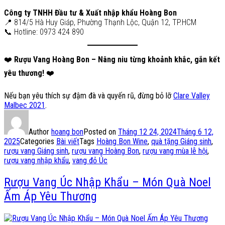
Công ty TNHH Đầu tư & Xuất nhập khẩu Hoàng Bon
📍 814/5 Hà Huy Giáp, Phường Thạnh Lộc, Quận 12, TP.HCM
📞 Hotline: 0973 424 890
❤️
Rượu Vang Hoàng Bon – Nâng niu từng khoảnh khắc, gắn kết
yêu thương!
❤️
Nếu bạn yêu thích sự đậm đà và quyến rũ, đừng bỏ lỡ
Clare Valley
Malbec 2021
.
Author
hoang bon
Posted on
Tháng 12 24, 2024
Tháng 6 12,
2025
Categories
Bài viết
Tags
Hoàng Bon Wine
,
quà tặng Giáng sinh
,
rượu vang Giáng sinh
,
rượu vang Hoàng Bon
,
rượu vang mùa lễ hội
,
rượu vang nhập khẩu
,
vang đỏ Úc
Rượu Vang Úc Nhập Khẩu – Món Quà Noel
Ấm Áp Yêu Thương