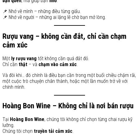
bạn quên
, mà giúp bạn
nhớ
:
📌 Nhớ về mình – những điều từng giấu.
📌 Nhớ về người – những ai lặng lẽ chờ bạn mở lòng.
Rượu vang – không cần đắt, chỉ cần chạm
cảm xúc
Một
ly rượu vang
tốt không cần quá đắt đỏ.
Chỉ cần
thật
– và
chạm vào cảm xúc
.
Và đôi khi… đó chính là điều bạn cần trong một buổi chiều chậm rãi,
một cuộc trò chuyện chân thành, hoặc một lần muốn trở về với
chính mình.
Hoàng Bon Wine – Không chỉ là nơi bán rượu
Tại
Hoàng Bon Wine
, chúng tôi không chỉ chọn từng chai rượu kỹ
lưỡng.
Chúng tôi chọn
truyền tải cảm xúc
.