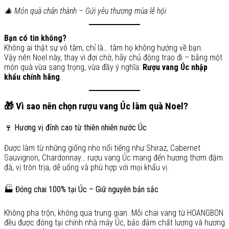
🎄 Món quà chân thành – Gửi yêu thương mùa lễ hội
Bạn có tin không?
Không ai thật sự vô tâm, chỉ là… tâm họ không hướng về bạn.
Vậy nên Noel này, thay vì đợi chờ, hãy chủ động trao đi – bằng một
món quà vừa sang trọng, vừa đầy ý nghĩa:
Rượu vang Úc nhập
khẩu chính hãng
.
🎁 Vì sao nên chọn rượu vang Úc làm quà Noel?
🍷 Hương vị đỉnh cao từ thiên nhiên nước Úc
Được làm từ những giống nho nổi tiếng như Shiraz, Cabernet
Sauvignon, Chardonnay… rượu vang Úc mang đến hương thơm đậm
đà, vị tròn trịa, dễ uống và phù hợp với mọi khẩu vị.
🏭 Đóng chai 100% tại Úc – Giữ nguyên bản sắc
Không pha trộn, không qua trung gian. Mỗi chai vang từ HOANGBON
đều được đóng tại chính nhà máy Úc, bảo đảm chất lượng và hương