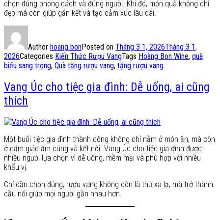
chọn đúng phong cách và đúng người. Khi đó, món quà không chỉ
đẹp mà còn giúp gắn kết và tạo cảm xúc lâu dài.
Author
hoang bon
Posted on
Tháng 3 1, 2026
Tháng 3 1,
2026
Categories
Kiến Thức Rượu Vang
Tags
Hoàng Bon Wine
,
quà
biếu sang trọng
,
Quà tặng rượu vang
,
tặng rượu vang
Vang Úc cho tiệc gia đình: Dễ uống, ai cũng
thích
Một buổi tiệc gia đình thành công không chỉ nằm ở món ăn, mà còn
ở cảm giác ấm cúng và kết nối. Vang Úc cho tiệc gia đình được
nhiều người lựa chọn vì dễ uống, mềm mại và phù hợp với nhiều
khẩu vị.
Chỉ cần chọn đúng, rượu vang không còn là thứ xa lạ, mà trở thành
cầu nối giúp mọi người gần nhau hơn.