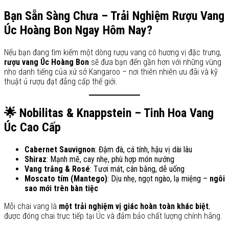
Bạn Sẵn Sàng Chưa – Trải Nghiệm Rượu Vang
Úc Hoàng Bon Ngay Hôm Nay?
Nếu bạn đang tìm kiếm một dòng rượu vang có hương vị đặc trưng,
rượu vang Úc Hoàng Bon
sẽ đưa bạn đến gần hơn với những vùng
nho danh tiếng của xứ sở Kangaroo – nơi thiên nhiên ưu đãi và kỹ
thuật ủ rượu đạt đẳng cấp thế giới.
🌟 Nobilitas & Knappstein – Tinh Hoa Vang
Úc Cao Cấp
Cabernet Sauvignon
: Đậm đà, cá tính, hậu vị dài lâu
Shiraz
: Mạnh mẽ, cay nhẹ, phù hợp món nướng
Vang trắng & Rosé
: Tươi mát, cân bằng, dễ uống
Moscato tím (Mantego)
: Dịu nhẹ, ngọt ngào, lạ miệng –
ngôi
sao mới trên bàn tiệc
Mỗi chai vang là
một trải nghiệm vị giác hoàn toàn khác biệt
,
được đóng chai trực tiếp tại Úc và đảm bảo chất lượng chính hãng.