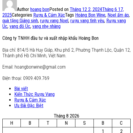
Author
hoang bon
Posted on
Tháng 12 2, 2024
Tháng 6 17,
2025
Categories
Rượu & Cảm Xúc
Tags
Hoàng Bon Wine
,
Noel ấm áp
,
quà tặng Giáng sinh
,
rượu vang Noel
,
rượu vang tình yêu
,
Rượu vang
Úc
,
vang đỏ Úc
,
vang nhẹ nhàng
Công ty TNHH đầu tư và xuất nhập khẩu Hoàng Bon
Địa chỉ: 814/5 Hà Huy Giáp, Khu phố 2, Phường Thạnh Lộc, Quận 12,
Thành phố Hồ Chí Minh, Việt Nam.
Email: hoangbonwine@gmail.com
Điện thoại: 0909.409.769
Bài viết
Kiến Thức Rượu Vang
Rượu & Cảm Xúc
Ưu Đãi Đặc Biệt
Tháng 8 2026
H
B
T
N
S
B
C
1
2