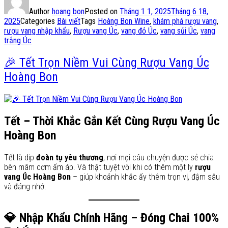
Author
hoang bon
Posted on
Tháng 1 1, 2025
Tháng 6 18,
2025
Categories
Bài viết
Tags
Hoàng Bon Wine
,
khám phá rượu vang
,
rượu vang nhập khẩu
,
Rượu vang Úc
,
vang đỏ Úc
,
vang sủi Úc
,
vang
trắng Úc
🎉 Tết Trọn Niềm Vui Cùng Rượu Vang Úc
Hoàng Bon
Tết – Thời Khắc Gắn Kết Cùng Rượu Vang Úc
Hoàng Bon
Tết là dịp
đoàn tụ yêu thương
, nơi mọi câu chuyện được sẻ chia
bên mâm cơm ấm áp. Và thật tuyệt vời khi có thêm một ly
rượu
vang Úc Hoàng Bon
– giúp khoảnh khắc ấy thêm trọn vị, đậm sâu
và đáng nhớ.
💎 Nhập Khẩu Chính Hãng – Đóng Chai 100%