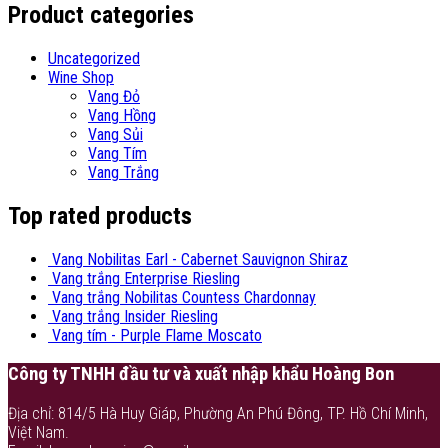
Product categories
Uncategorized
Wine Shop
Vang Đỏ
Vang Hồng
Vang Sủi
Vang Tím
Vang Trắng
Top rated products
Vang Nobilitas Earl - Cabernet Sauvignon Shiraz
Vang trắng Enterprise Riesling
Vang trắng Nobilitas Countess Chardonnay
Vang trắng Insider Riesling
Vang tím - Purple Flame Moscato
Công ty TNHH đầu tư và xuất nhập khẩu Hoàng Bon
Địa chỉ: 814/5 Hà Huy Giáp, Phường An Phú Đông, TP. Hồ Chí Minh,
Việt Nam.