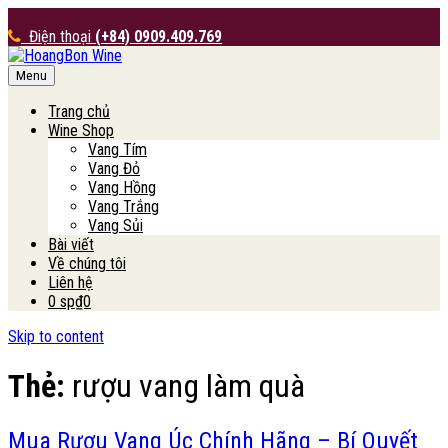
Điện thoại
(+84) 0909.409.769
Menu
HoangBon Wine
Trang chủ
Wine Shop
Vang Tím
Vang Đỏ
Vang Hồng
Vang Trắng
Vang Sủi
Bài viết
Về chúng tôi
Liên hệ
0 sp
₫0
Skip to content
Thẻ:
rượu vang làm quà
Mua Rượu Vang Úc Chính Hãng – Bí Quyết