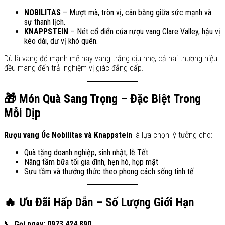
NOBILITAS
– Mượt mà, tròn vị, cân bằng giữa sức mạnh và
sự thanh lịch.
KNAPPSTEIN
– Nét cổ điển của rượu vang Clare Valley, hậu vị
kéo dài, dư vị khó quên.
Dù là vang đỏ mạnh mẽ hay vang trắng dịu nhẹ, cả hai thương hiệu
đều mang đến trải nghiệm vị giác đẳng cấp.
🎁 Món Quà Sang Trọng – Đặc Biệt Trong
Mỗi Dịp
Rượu vang Úc Nobilitas và Knappstein
là lựa chọn lý tưởng cho:
Quà tặng doanh nghiệp, sinh nhật, lễ Tết
Nâng tầm bữa tối gia đình, hẹn hò, họp mặt
Sưu tầm và thưởng thức theo phong cách sống tinh tế
🔥 Ưu Đãi Hấp Dẫn – Số Lượng Giới Hạn
📞
Gọi ngay: 0973 424 890