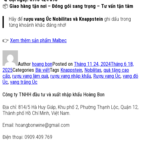
📦
Giao hàng tận nơi – Đóng gói sang trọng – Tư vấn tận tâm
Hãy để
rượu vang Úc Nobilitas và Knappstein
ghi dấu trong
từng khoảnh khắc đáng nhớ!
👉
Xem thêm sản phẩm Malbec
Author
hoang bon
Posted on
Tháng 11 24, 2024
Tháng 6 18,
2025
Categories
Bài viết
Tags
Knappstein
,
Nobilitas
,
quà tặng cao
cấp
,
rượu vang làm quà
,
rượu vang nhập khẩu
,
Rượu vang Úc
,
vang đỏ
Úc
,
vang trắng Úc
Công ty TNHH đầu tư và xuất nhập khẩu Hoàng Bon
Địa chỉ: 814/5 Hà Huy Giáp, Khu phố 2, Phường Thạnh Lộc, Quận 12,
Thành phố Hồ Chí Minh, Việt Nam.
Email: hoangbonwine@gmail.com
Điện thoại: 0909.409.769