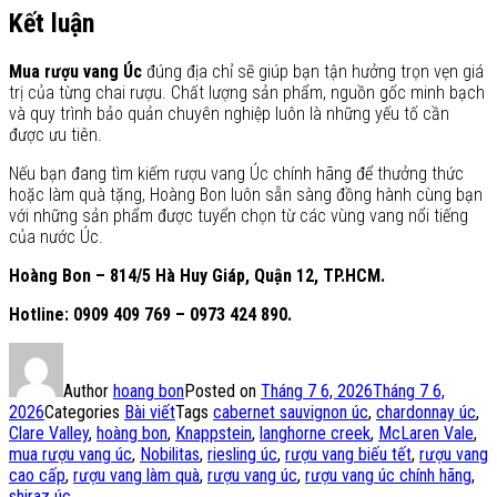
Kết luận
Mua rượu vang Úc
đúng địa chỉ sẽ giúp bạn tận hưởng trọn vẹn giá
trị của từng chai rượu. Chất lượng sản phẩm, nguồn gốc minh bạch
và quy trình bảo quản chuyên nghiệp luôn là những yếu tố cần
được ưu tiên.
Nếu bạn đang tìm kiếm rượu vang Úc chính hãng để thưởng thức
hoặc làm quà tặng, Hoàng Bon luôn sẵn sàng đồng hành cùng bạn
với những sản phẩm được tuyển chọn từ các vùng vang nổi tiếng
của nước Úc.
Hoàng Bon – 814/5 Hà Huy Giáp, Quận 12, TP.HCM.
Hotline: 0909 409 769 – 0973 424 890.
Author
hoang bon
Posted on
Tháng 7 6, 2026
Tháng 7 6,
2026
Categories
Bài viết
Tags
cabernet sauvignon úc
,
chardonnay úc
,
Clare Valley
,
hoàng bon
,
Knappstein
,
langhorne creek
,
McLaren Vale
,
mua rượu vang úc
,
Nobilitas
,
riesling úc
,
rượu vang biếu tết
,
rượu vang
cao cấp
,
rượu vang làm quà
,
rượu vang úc
,
rượu vang úc chính hãng
,
shiraz úc