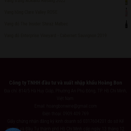
Vang trắng Ackland Riesling 2022
Vang hồng Clare Valley ROSE
Vang đỏ The Insider Shiraz Malbec
Vang đỏ Enterprise Vineyard - Cabernet Sauvignon 2019
Công ty TNHH đầu tư và xuất nhập khẩu Hoàng Bon
Địa chỉ: 814/5 Hà Huy Giáp, Phường An Phú Đông, TP. Hồ Chí Minh,
Việt Nam.
Email: hoangbonwine@gmail.com
Điện thoại: 0909.409.769
Giấy chứng nhận đăng ký kinh doanh số 0317604201 do sở Kế
Hoạch và Đầu Tư thành phố Hồ Chí Minh cấp ngày 13 tháng 12