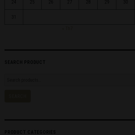
24
25
26
27
28
29
30
31
« Th7
SEARCH PRODUCT
Search
for:
SEARCH
PRODUCT CATEGORIES