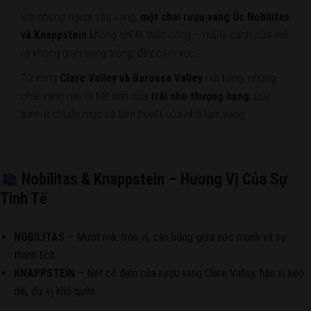
Với những người yêu vang,
một chai rượu vang Úc Nobilitas
và Knappstein
không chỉ là thức uống – mà là cánh cửa mở
ra không gian sang trọng, đầy cảm xúc.
Từ vùng
Clare Valley và Barossa Valley
nổi tiếng, những
chai vang này là kết tinh của
trái nho thượng hạng
, quy
trình ủ chuẩn mực và tâm huyết của nhà làm vang.
Nobilitas & Knappstein – Hương Vị Của Sự
Tinh Tế
NOBILITAS
– Mượt mà, tròn vị, cân bằng giữa sức mạnh và sự
thanh lịch.
KNAPPSTEIN
– Nét cổ điển của rượu vang Clare Valley, hậu vị kéo
dài, dư vị khó quên.