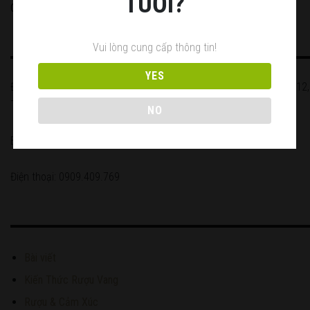
TUỔI?
Công ty TNHH đầu tư và xuất nhập khẩu Hoàng Bon
Vui lòng cung cấp thông tin!
YES
Địa chỉ: 814/5 Hà Huy Giáp, Khu phố 2, Phường Thạnh Lộc, Quận 12,
Thành phố Hồ Chí Minh, Việt Nam.
NO
Email: hoangbonwine@gmail.com
Điện thoại: 0909.409.769
Bài viết
Kiến Thức Rượu Vang
Rượu & Cảm Xúc