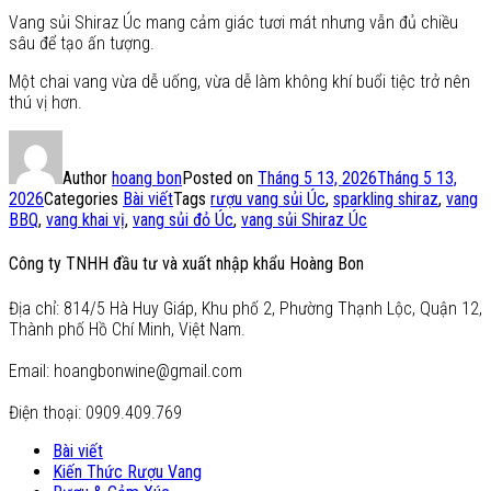
Vang sủi Shiraz Úc mang cảm giác tươi mát nhưng vẫn đủ chiều
sâu để tạo ấn tượng.
Một chai vang vừa dễ uống, vừa dễ làm không khí buổi tiệc trở nên
thú vị hơn.
Author
hoang bon
Posted on
Tháng 5 13, 2026
Tháng 5 13,
2026
Categories
Bài viết
Tags
rượu vang sủi Úc
,
sparkling shiraz
,
vang
BBQ
,
vang khai vị
,
vang sủi đỏ Úc
,
vang sủi Shiraz Úc
Công ty TNHH đầu tư và xuất nhập khẩu Hoàng Bon
Địa chỉ: 814/5 Hà Huy Giáp, Khu phố 2, Phường Thạnh Lộc, Quận 12,
Thành phố Hồ Chí Minh, Việt Nam.
Email: hoangbonwine@gmail.com
Điện thoại: 0909.409.769
Bài viết
Kiến Thức Rượu Vang