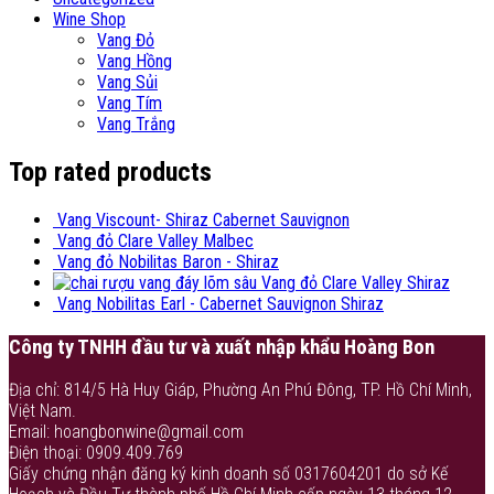
Wine Shop
Vang Đỏ
Vang Hồng
Vang Sủi
Vang Tím
Vang Trắng
Top rated products
Vang Viscount- Shiraz Cabernet Sauvignon
Vang đỏ Clare Valley Malbec
Vang đỏ Nobilitas Baron - Shiraz
Vang đỏ Clare Valley Shiraz
Vang Nobilitas Earl - Cabernet Sauvignon Shiraz
Công ty TNHH đầu tư và xuất nhập khẩu Hoàng Bon
Địa chỉ: 814/5 Hà Huy Giáp, Phường An Phú Đông, TP. Hồ Chí Minh,
Việt Nam.
Email: hoangbonwine@gmail.com
Điện thoại: 0909.409.769
Giấy chứng nhận đăng ký kinh doanh số 0317604201 do sở Kế