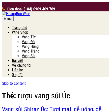
Điện thoại
(+84) 0909.409.769
Menu
HoangBon Wine
Trang chủ
Wine Shop
Vang Tím
Vang Đỏ
Vang Hồng
Vang Trắng
Vang Sủi
Bài viết
Về chúng tôi
Liên hệ
0 sp
₫0
Skip to content
Thẻ:
rượu vang sủi Úc
Vang sủi Shiraz Úc: Tươi mát, dễ uống, dễ