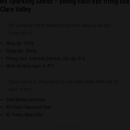
NV Sparkling Shiraz – phong cách đặc trưng của
Clare Valley
NV Sparkling Shiraz mang phong cách vang sủi đỏ đặc
trưng của Úc:
Nồng độ: 13.5%
Giống nho: Shiraz
Phong cách: tươi mát, bọt mịn, trái cây rõ vị
Nhiệt độ dùng ngon: 6–8°C
Ngoài hương vị, dòng vang này còn nhận nhiều đánh giá tốt
quốc tế như:
Gold Medal Catavinum
93 Points Raymond Chan
92 Points Wine Orbit