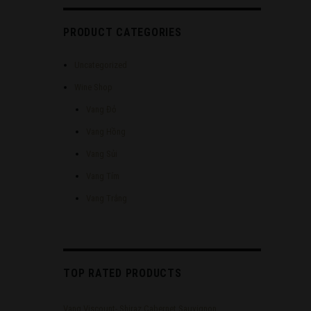
PRODUCT CATEGORIES
Uncategorized
Wine Shop
Vang Đỏ
Vang Hồng
Vang Sủi
Vang Tím
Vang Trắng
TOP RATED PRODUCTS
Vang Viscount- Shiraz Cabernet Sauvignon