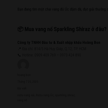
Bạn đang tìm một chai vang đỏ Úc đậm đà, đạt giải thưởng 
📦 Mua vang nổ Sparkling Shiraz ở đâu?
Công ty TNHH Đầu tư & Xuất nhập khẩu Hoàng Bon
📍 Địa chỉ: 814/5 Hà Huy Giáp, Q.12, TP. HCM
📞 Hotline: 0909 409 769 – 0973 424 890
Author
hoang bon
Posted
Tháng 7 25, 2025
on
Categories
Bài viết
Tags
rượu vang sủi
,
Rượu vang Úc
,
sparkling shiraz
,
vang nổ