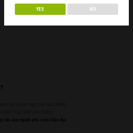
YES
NO
z?
mạnh mẽ và sự mượt mà của Shiraz.
 chút “thức tỉnh” nhẹ nhàng.
g sủi của người yêu rượu hiện đại
.