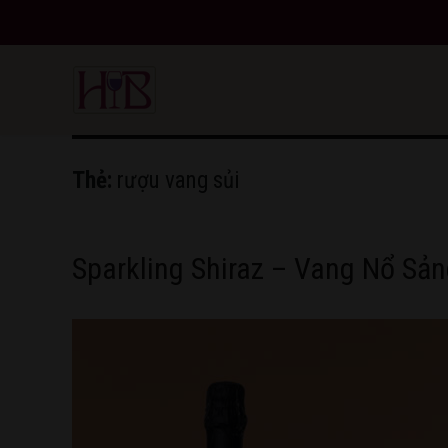
HoangBon Wine
Thẻ:
rượu vang sủi
Sparkling Shiraz – Vang Nổ Sả