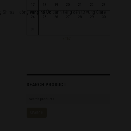
17
18
19
20
21
22
23
ng Shiraz – dòng
vang nổ Úc
danh tiếng đến từ vùng Clare
24
25
26
27
28
29
30
31
« Th7
SEARCH PRODUCT
Search
for:
SEARCH