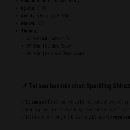
Vùng nho
: Northern Clare Valley
Độ cồn
: 13.5%
Acidity
: 5.57g/L |
pH
: 3.65
Niên vụ
: NV
Thưởng
:
Gold Medal | Catavinum
93 điểm | Candice Chow
92 điểm | Sam Kim (Wine Orbit)
📌 Tại sao bạn nên chọn Sparkling Shira
✅ Là
vang nổ Úc
nổi bật với sự kết hợp giữa phong cách 
✅ Phù hợp mọi dịp – từ tiệc tùng đến những buổi chiều cần
✅ Một lựa chọn không thể thiếu trong bộ sưu tập
rượu van