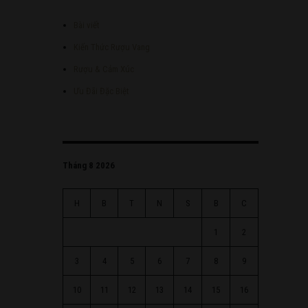
Bài viết
Kiến Thức Rượu Vang
Rượu & Cảm Xúc
Ưu Đãi Đặc Biệt
Tháng 8 2026
H
B
T
N
S
B
C
1
2
3
4
5
6
7
8
9
10
11
12
13
14
15
16