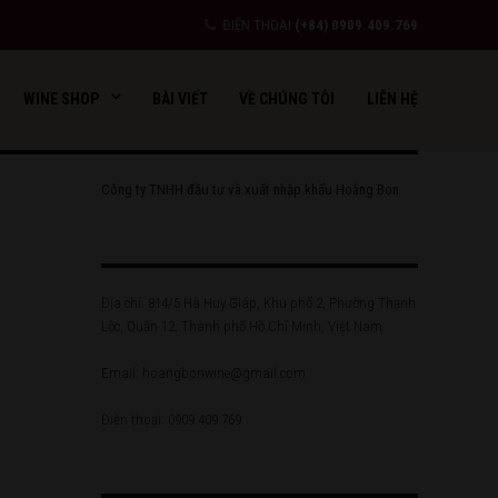
ĐIỆN THOẠI
(+84) 0909.409.769
WINE SHOP
BÀI VIẾT
VỀ CHÚNG TÔI
LIÊN HỆ
Công ty TNHH đầu tư và xuất nhập khẩu Hoàng Bon
Địa chỉ: 814/5 Hà Huy Giáp, Khu phố 2, Phường Thạnh
Lộc, Quận 12, Thành phố Hồ Chí Minh, Việt Nam.
Email: hoangbonwine@gmail.com
Điện thoại: 0909.409.769