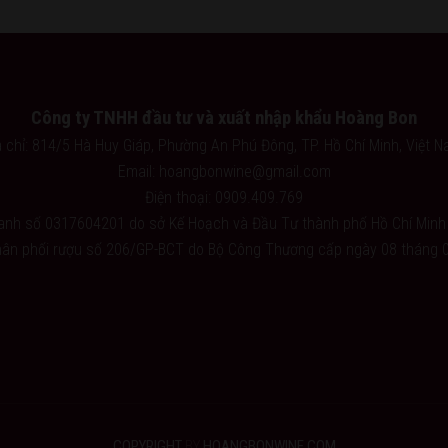
Công ty TNHH đầu tư và xuất nhập khẩu Hoàng Bon
a chỉ: 814/5 Hà Huy Giáp, Phường An Phú Đông, TP. Hồ Chí Minh, Việt N
Email: hoangbonwine@gmail.com
Điện thoại: 0909.409.769
oanh số 0317604201 do sở Kế Hoạch và Đầu Tư thành phố Hồ Chí Minh
hân phối rượu số 206/GP-BCT do Bộ Công Thương cấp ngày 08 tháng 
COPYRIGHT
BY
HOANGBONWINE.COM