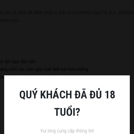
 mà còn là cách để đánh thức vị giác trong những ngày hè oi ả. Sparkli
 ngụm rượu.
ừ lần ngửi đầu tiên.
khoáng chất tạo cảm giác mát lành nơi vòm miệng.
dùng làm vang khai vị trong bữa trưa mùa hè.
QUÝ KHÁCH ĐÃ ĐỦ 18
TUỔI?
Vui lòng cung cấp thông tin!