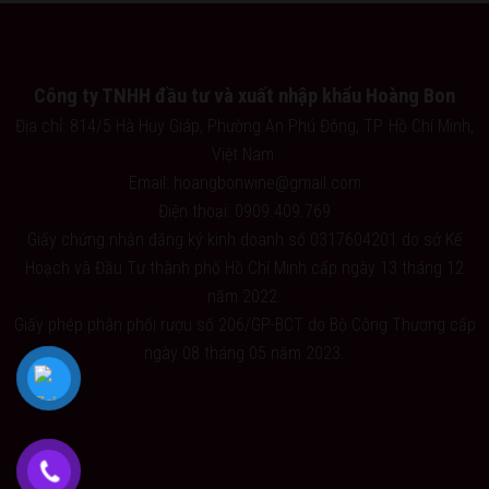
Công ty TNHH đầu tư và xuất nhập khẩu Hoàng Bon
Địa chỉ: 814/5 Hà Huy Giáp, Phường An Phú Đông, TP. Hồ Chí Minh,
Việt Nam.
Email: hoangbonwine@gmail.com
Điện thoại: 0909.409.769
Giấy chứng nhận đăng ký kinh doanh số 0317604201 do sở Kế
Hoạch và Đầu Tư thành phố Hồ Chí Minh cấp ngày 13 tháng 12
năm 2022.
Giấy phép phân phối rượu số 206/GP-BCT do Bộ Công Thương cấp
ngày 08 tháng 05 năm 2023.