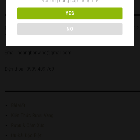
Vui lòng cung cấp thông tin!
YES
Địa chỉ: 814/5 Hà Huy Giáp, Khu phố 2, Phường Thạnh Lộc, Quận 12,
NO
Thành phố Hồ Chí Minh, Việt Nam.
Email: hoangbonwine@gmail.com
Điện thoại: 0909.409.769
Bài viết
Kiến Thức Rượu Vang
Rượu & Cảm Xúc
Ưu Đãi Đặc Biệt