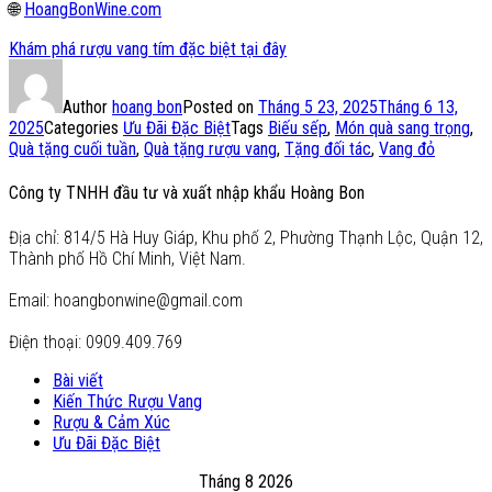
🌐
HoangBonWine.com
Khám phá rượu vang tím đặc biệt tại đây
Author
hoang bon
Posted on
Tháng 5 23, 2025
Tháng 6 13,
2025
Categories
Ưu Đãi Đặc Biệt
Tags
Biếu sếp
,
Món quà sang trọng
,
Quà tặng cuối tuần
,
Quà tặng rượu vang
,
Tặng đối tác
,
Vang đỏ
Công ty TNHH đầu tư và xuất nhập khẩu Hoàng Bon
Địa chỉ: 814/5 Hà Huy Giáp, Khu phố 2, Phường Thạnh Lộc, Quận 12,
Thành phố Hồ Chí Minh, Việt Nam.
Email: hoangbonwine@gmail.com
Điện thoại: 0909.409.769
Bài viết
Kiến Thức Rượu Vang
Rượu & Cảm Xúc
Ưu Đãi Đặc Biệt
Tháng 8 2026