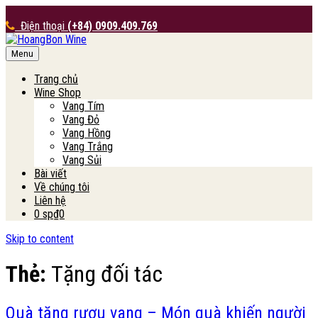
Điện thoại
(+84) 0909.409.769
Menu
HoangBon Wine
Trang chủ
Wine Shop
Vang Tím
Vang Đỏ
Vang Hồng
Vang Trắng
Vang Sủi
Bài viết
Về chúng tôi
Liên hệ
0 sp
₫0
Skip to content
Thẻ:
Tặng đối tác
Quà tặng rượu vang – Món quà khiến người