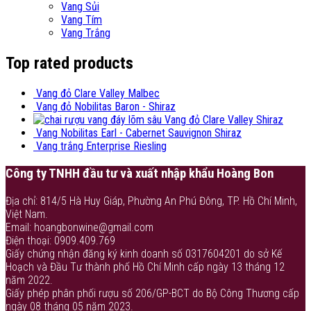
Vang Sủi
Vang Tím
Vang Trắng
Top rated products
Vang đỏ Clare Valley Malbec
Vang đỏ Nobilitas Baron - Shiraz
Vang đỏ Clare Valley Shiraz
Vang Nobilitas Earl - Cabernet Sauvignon Shiraz
Vang trắng Enterprise Riesling
Công ty TNHH đầu tư và xuất nhập khẩu Hoàng Bon
Địa chỉ: 814/5 Hà Huy Giáp, Phường An Phú Đông, TP. Hồ Chí Minh,
Việt Nam.
Email: hoangbonwine@gmail.com
Điện thoại: 0909.409.769
Giấy chứng nhận đăng ký kinh doanh số 0317604201 do sở Kế
Hoạch và Đầu Tư thành phố Hồ Chí Minh cấp ngày 13 tháng 12
năm 2022.
Giấy phép phân phối rượu số 206/GP-BCT do Bộ Công Thương cấp
ngày 08 tháng 05 năm 2023.