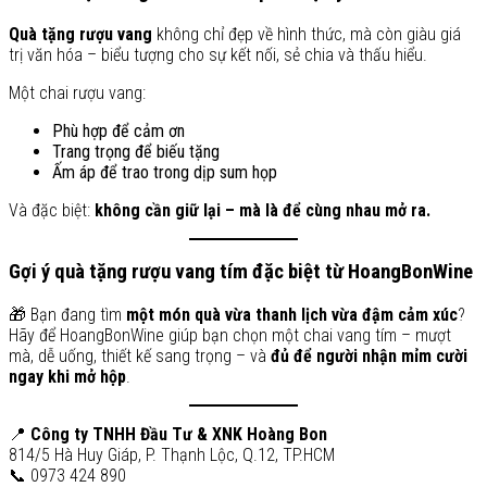
Quà tặng rượu vang
không chỉ đẹp về hình thức, mà còn giàu giá
trị văn hóa – biểu tượng cho sự kết nối, sẻ chia và thấu hiểu.
Một chai rượu vang:
Phù hợp để cảm ơn
Trang trọng để biếu tặng
Ấm áp để trao trong dịp sum họp
Và đặc biệt:
không cần giữ lại – mà là để cùng nhau mở ra.
Gợi ý quà tặng rượu vang tím đặc biệt từ HoangBonWine
🎁 Bạn đang tìm
một món quà vừa thanh lịch vừa đậm cảm xúc
?
Hãy để HoangBonWine giúp bạn chọn một chai vang tím – mượt
mà, dễ uống, thiết kế sang trọng – và
đủ để người nhận mỉm cười
ngay khi mở hộp
.
📍
Công ty TNHH Đầu Tư & XNK Hoàng Bon
814/5 Hà Huy Giáp, P. Thạnh Lộc, Q.12, TP.HCM
📞 0973 424 890