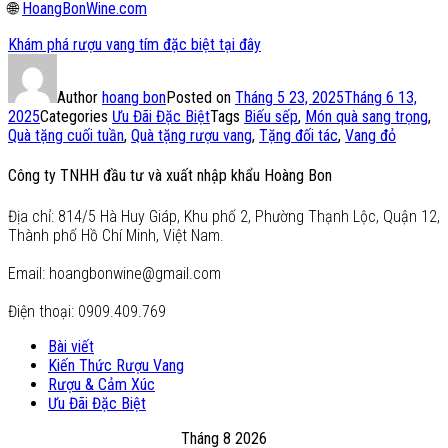
🌐
HoangBonWine.com
Khám phá rượu vang tím đặc biệt tại đây
Author
hoang bon
Posted on
Tháng 5 23, 2025
Tháng 6 13,
2025
Categories
Ưu Đãi Đặc Biệt
Tags
Biếu sếp
,
Món quà sang trọng
,
Quà tặng cuối tuần
,
Quà tặng rượu vang
,
Tặng đối tác
,
Vang đỏ
Công ty TNHH đầu tư và xuất nhập khẩu Hoàng Bon
Địa chỉ: 814/5 Hà Huy Giáp, Khu phố 2, Phường Thạnh Lộc, Quận 12,
Thành phố Hồ Chí Minh, Việt Nam.
Email: hoangbonwine@gmail.com
Điện thoại: 0909.409.769
Bài viết
Kiến Thức Rượu Vang
Rượu & Cảm Xúc
Ưu Đãi Đặc Biệt
Tháng 8 2026