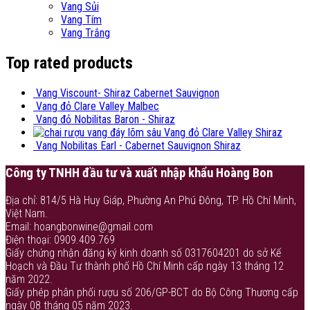
Vang Sủi
Vang Tím
Vang Trắng
Top rated products
Vang Viscount- Shiraz Cabernet Sauvignon
Vang đỏ Clare Valley Malbec
Vang đỏ Nobilitas Baron - Shiraz
Vang đỏ Clare Valley Shiraz
Vang Nobilitas Earl - Cabernet Sauvignon Shiraz
Công ty TNHH đầu tư và xuất nhập khẩu Hoàng Bon
Địa chỉ: 814/5 Hà Huy Giáp, Phường An Phú Đông, TP. Hồ Chí Minh,
Việt Nam.
Email: hoangbonwine@gmail.com
Điện thoại: 0909.409.769
Giấy chứng nhận đăng ký kinh doanh số 0317604201 do sở Kế
Hoạch và Đầu Tư thành phố Hồ Chí Minh cấp ngày 13 tháng 12
năm 2022.
Giấy phép phân phối rượu số 206/GP-BCT do Bộ Công Thương cấp
ngày 08 tháng 05 năm 2023.