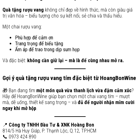
Quà tặng rượu vang
không chỉ đẹp về hình thức, mà còn giàu giá
trị văn hóa – biểu tượng cho sự kết nối, sẻ chia và thấu hiểu.
Một chai rượu vang:
Phù hợp để cảm ơn
Trang trọng để biếu tặng
Ấm áp để trao trong dịp sum họp
Và đặc biệt:
không cần giữ lại – mà là để cùng nhau mở ra.
Gợi ý quà tặng rượu vang tím đặc biệt từ HoangBonWine
🎁 Bạn đang tìm
một món quà vừa thanh lịch vừa đậm cảm xúc
?
Hãy để HoangBonWine giúp bạn chọn một chai vang tím – mượt
mà, dễ uống, thiết kế sang trọng – và
đủ để người nhận mỉm cười
ngay khi mở hộp
.
📍
Công ty TNHH Đầu Tư & XNK Hoàng Bon
814/5 Hà Huy Giáp, P. Thạnh Lộc, Q.12, TP.HCM
📞 0973 424 890