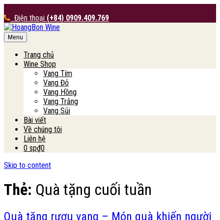
Điện thoại
(+84) 0909.409.769
Menu
HoangBon Wine
Trang chủ
Wine Shop
Vang Tím
Vang Đỏ
Vang Hồng
Vang Trắng
Vang Sủi
Bài viết
Về chúng tôi
Liên hệ
0 sp
₫0
Skip to content
Thẻ:
Quà tặng cuối tuần
Quà tặng rượu vang – Món quà khiến người