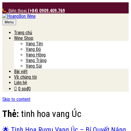
Điện thoại
(+84) 0909.409.769
Menu
HoangBon Wine
Trang chủ
Wine Shop
Vang Tím
Vang Đỏ
Vang Hồng
Vang Trắng
Vang Sủi
Bài viết
Về chúng tôi
Liên hệ
0 sp
₫0
Skip to content
Thẻ:
tinh hoa vang Úc
🌟 Tinh Hoa Rượu Vang Úc – Bí Quyết Nâng