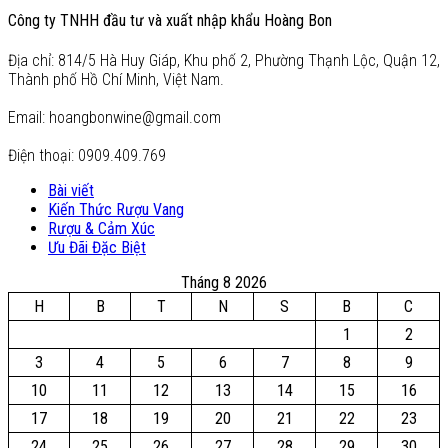
Công ty TNHH đầu tư và xuất nhập khẩu Hoàng Bon
Địa chỉ: 814/5 Hà Huy Giáp, Khu phố 2, Phường Thạnh Lộc, Quận 12,
Thành phố Hồ Chí Minh, Việt Nam.
Email: hoangbonwine@gmail.com
Điện thoại: 0909.409.769
Bài viết
Kiến Thức Rượu Vang
Rượu & Cảm Xúc
Ưu Đãi Đặc Biệt
Tháng 8 2026
H
B
T
N
S
B
C
1
2
3
4
5
6
7
8
9
10
11
12
13
14
15
16
17
18
19
20
21
22
23
24
25
26
27
28
29
30