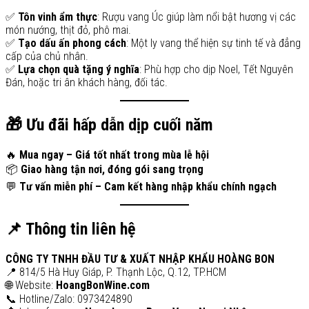
✅
Tôn vinh ẩm thực
: Rượu vang Úc giúp làm nổi bật hương vị các
món nướng, thịt đỏ, phô mai.
✅
Tạo dấu ấn phong cách
: Một ly vang thể hiện sự tinh tế và đẳng
cấp của chủ nhân.
✅
Lựa chọn quà tặng ý nghĩa
: Phù hợp cho dịp Noel, Tết Nguyên
Đán, hoặc tri ân khách hàng, đối tác.
🎁 Ưu đãi hấp dẫn dịp cuối năm
🔥
Mua ngay – Giá tốt nhất trong mùa lễ hội
📦
Giao hàng tận nơi, đóng gói sang trọng
💬
Tư vấn miễn phí – Cam kết hàng nhập khẩu chính ngạch
📌 Thông tin liên hệ
CÔNG TY TNHH ĐẦU TƯ & XUẤT NHẬP KHẨU HOÀNG BON
📍 814/5 Hà Huy Giáp, P. Thạnh Lộc, Q.12, TP.HCM
🌐 Website:
HoangBonWine.com
📞 Hotline/Zalo: 0973424890