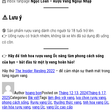
📩 Inbox fanpage
Ngọc Loan – Rượu Vang Ngoại Nhập
⚠️ Lưu ý
🔞 Sản phẩm rượu vang dành cho người từ 18 tuổi trở lên.
👉 Uống rượu có trách nhiệm, không lái xe khi đã sử dụng đồ uống
có cồn.
👉
Hãy để tinh hoa rượu vang Úc nâng tầm phong cách sống
của bạn – bắt đầu từ một ly vang hoàn hảo!
Hãy thử
The Insider Riesling 2022
– để cảm nhận sự thanh mát trong
từng ngụm vang.
Author
hoang bon
Posted on
Tháng 12 13, 2024
Tháng 6 17,
2025
Categories
Bài viết
Tags
làm đẹp với vang
,
lựa chọn rượu vang
,
phong cách sống
,
Rượu vang Úc
,
thưởng thức vang
,
tinh hoa vang Úc
,
văn hóa rượu vang
,
vang Úc
,
vang Úc cao cấp