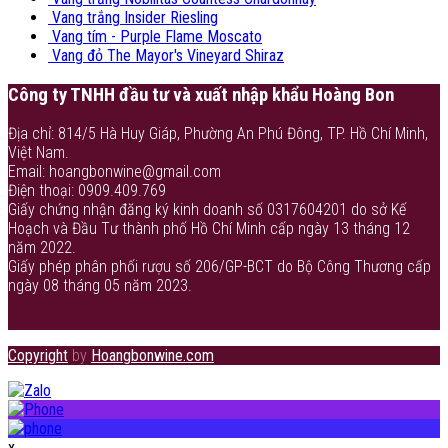
Vang trắng Insider Riesling
Vang tím - Purple Flame Moscato
Vang đỏ The Mayor's Vineyard Shiraz
Công ty TNHH đầu tư và xuất nhập khẩu Hoàng Bon
Địa chỉ: 814/5 Hà Huy Giáp, Phường An Phú Đông, TP. Hồ Chí Minh,
Việt Nam.
Email: hoangbonwine@gmail.com
Điện thoại: 0909.409.769
Giấy chứng nhận đăng ký kinh doanh số 0317604201 do sở Kế
Hoạch và Đầu Tư thành phố Hồ Chí Minh cấp ngày 13 tháng 12
năm 2022.
Giấy phép phân phối rượu số 206/GP-BCT do Bộ Công Thương cấp
ngày 08 tháng 05 năm 2023.
Copyright
by
Hoangbonwine.com
x