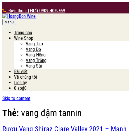
Điện thoại
(+84) 0909.409.769
Menu
HoangBon Wine
Trang chủ
Wine Shop
Vang Tím
Vang Đỏ
Vang Hồng
Vang Trắng
Vang Sủi
Bài viết
Về chúng tôi
Liên hệ
0 sp
₫0
Skip to content
Thẻ:
vang đậm tannin
Rượu Vang Shiraz Clare Valley 2021 – Mạnh