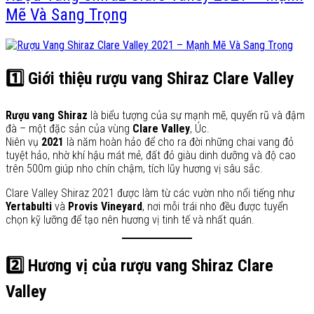
Mẽ Và Sang Trọng
1️⃣ Giới thiệu rượu vang Shiraz Clare Valley
Rượu vang Shiraz
là biểu tượng của sự mạnh mẽ, quyến rũ và đậm
đà – một đặc sản của vùng
Clare Valley
, Úc.
Niên vụ
2021
là năm hoàn hảo để cho ra đời những chai vang đỏ
tuyệt hảo, nhờ khí hậu mát mẻ, đất đỏ giàu dinh dưỡng và độ cao
trên 500m giúp nho chín chậm, tích lũy hương vị sâu sắc.
Clare Valley Shiraz 2021 được làm từ các vườn nho nổi tiếng như
Yertabulti
và
Provis Vineyard
, nơi mỗi trái nho đều được tuyển
chọn kỹ lưỡng để tạo nên hương vị tinh tế và nhất quán.
2️⃣ Hương vị của rượu vang Shiraz Clare
Valley