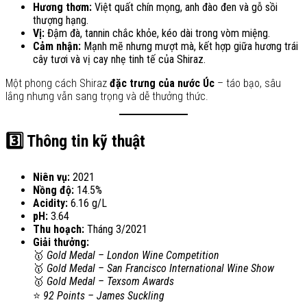
Hương thơm:
Việt quất chín mọng, anh đào đen và gỗ sồi
thượng hạng.
Vị:
Đậm đà, tannin chắc khỏe, kéo dài trong vòm miệng.
Cảm nhận:
Mạnh mẽ nhưng mượt mà, kết hợp giữa hương trái
cây tươi và vị cay nhẹ tinh tế của Shiraz.
Một phong cách Shiraz
đặc trưng của nước Úc
– táo bạo, sâu
lắng nhưng vẫn sang trọng và dễ thưởng thức.
3️⃣ Thông tin kỹ thuật
Niên vụ:
2021
Nồng độ:
14.5%
Acidity:
6.16 g/L
pH:
3.64
Thu hoạch:
Tháng 3/2021
Giải thưởng:
🥇
Gold Medal – London Wine Competition
🥇
Gold Medal – San Francisco International Wine Show
🥇
Gold Medal – Texsom Awards
⭐
92 Points – James Suckling