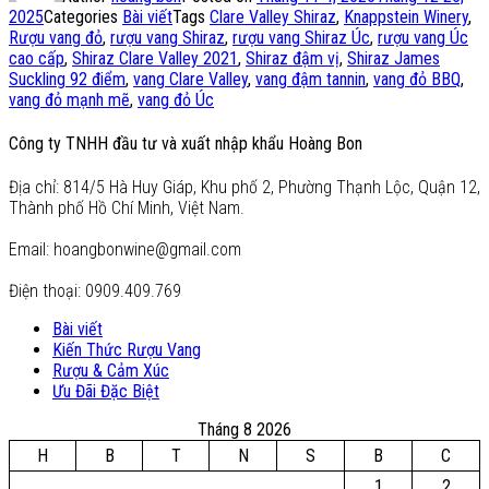
2025
Categories
Bài viết
Tags
Clare Valley Shiraz
,
Knappstein Winery
,
Rượu vang đỏ
,
rượu vang Shiraz
,
rượu vang Shiraz Úc
,
rượu vang Úc
cao cấp
,
Shiraz Clare Valley 2021
,
Shiraz đậm vị
,
Shiraz James
Suckling 92 điểm
,
vang Clare Valley
,
vang đậm tannin
,
vang đỏ BBQ
,
vang đỏ mạnh mẽ
,
vang đỏ Úc
Công ty TNHH đầu tư và xuất nhập khẩu Hoàng Bon
Địa chỉ: 814/5 Hà Huy Giáp, Khu phố 2, Phường Thạnh Lộc, Quận 12,
Thành phố Hồ Chí Minh, Việt Nam.
Email: hoangbonwine@gmail.com
Điện thoại: 0909.409.769
Bài viết
Kiến Thức Rượu Vang
Rượu & Cảm Xúc
Ưu Đãi Đặc Biệt
Tháng 8 2026
H
B
T
N
S
B
C
1
2