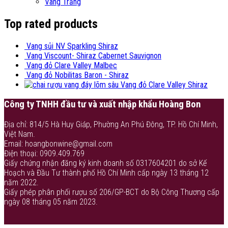
Vang Trắng
Top rated products
Vang sủi NV Sparkling Shiraz
Vang Viscount- Shiraz Cabernet Sauvignon
Vang đỏ Clare Valley Malbec
Vang đỏ Nobilitas Baron - Shiraz
Vang đỏ Clare Valley Shiraz
Công ty TNHH đầu tư và xuất nhập khẩu Hoàng Bon
Địa chỉ: 814/5 Hà Huy Giáp, Phường An Phú Đông, TP. Hồ Chí Minh,
Việt Nam.
Email: hoangbonwine@gmail.com
Điện thoại: 0909.409.769
Giấy chứng nhận đăng ký kinh doanh số 0317604201 do sở Kế
Hoạch và Đầu Tư thành phố Hồ Chí Minh cấp ngày 13 tháng 12
năm 2022.
Giấy phép phân phối rượu số 206/GP-BCT do Bộ Công Thương cấp
ngày 08 tháng 05 năm 2023.