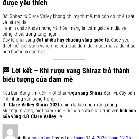
được yêu thích
Bởi Shiraz từ Clare Valley không chỉ mạnh mẽ, mà còn có chiều sâu
và hậu vị dài.
Tannin chắc khỏe nhưng hài hòa, mang lại cảm giác êm dịu và
sảng khoái trong từng ngụm.
Đây là chai vang
đạt nhiều huy chương vàng quốc tế
, được yêu
thích bởi giới sành vang nhờ cấu trúc đậm đà, mượt mà và độ phức
hợp hương vị đặc biệt.
🏁
Lời kết – Khi rượu vang Shiraz trở thành
biểu tượng của đam mê
Nếu bạn đang tìm kiếm một chai
rượu vang Shiraz
đậm vị, đầy bản
lĩnh nhưng vẫn sang trọng,
thì
Clare Valley Shiraz 2021
chính là lựa chọn xứng đáng.
Một ngụm vang, một cảm xúc – để bạn cảm nhận trọn vẹn
linh hồn
của vùng đất Clare Valley
. 🍷
Author
hoang bon
Posted on
Tháng 11 4, 2025
Tháng 12 25,