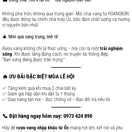
Không pha trộn, không qua trung gian. Mỗi chai vang từ HOANGBON
đều được đóng tại chính nhà máy Úc, bảo đảm chất lượng và hương
vị nguyên bản nhất.
🎄 Món quà sang trọng, tinh tế
Rượu vang không chỉ là thức uống – mà còn là một
trải nghiệm
sống
. Khi được tặng đúng cách, nó truyền tải thông điệp:
“Bạn xứng đáng được trân trọng.”
🔥 ƯU ĐÃI ĐẶC BIỆT MÙA LỄ HỘI
✅ Tặng kèm quà khi mua 2 chai bất kỳ
✅ Giảm giá hấp dẫn khi đặt từ 1 thùng
✅ Giao hàng tận nơi – Bọc chống vỡ – Bao đổi trả nếu lỗi
📞 Đặt hàng ngay hôm nay: 0973 424 890
Hãy để
rượu vang nhập khẩu từ Úc
mang hơi ấm, kết nối và yêu