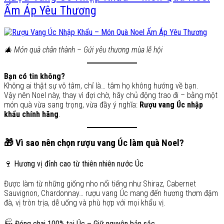
Ấm Áp Yêu Thương
🎄 Món quà chân thành – Gửi yêu thương mùa lễ hội
Bạn có tin không?
Không ai thật sự vô tâm, chỉ là… tâm họ không hướng về bạn.
Vậy nên Noel này, thay vì đợi chờ, hãy chủ động trao đi – bằng một
món quà vừa sang trọng, vừa đầy ý nghĩa:
Rượu vang Úc nhập
khẩu chính hãng
.
🎁 Vì sao nên chọn rượu vang Úc làm quà Noel?
🍷 Hương vị đỉnh cao từ thiên nhiên nước Úc
Được làm từ những giống nho nổi tiếng như Shiraz, Cabernet
Sauvignon, Chardonnay… rượu vang Úc mang đến hương thơm đậm
đà, vị tròn trịa, dễ uống và phù hợp với mọi khẩu vị.
🏭 Đóng chai 100% tại Úc – Giữ nguyên bản sắc