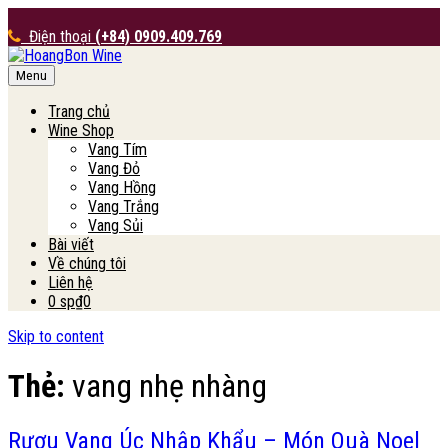
Điện thoại
(+84) 0909.409.769
Menu
HoangBon Wine
Trang chủ
Wine Shop
Vang Tím
Vang Đỏ
Vang Hồng
Vang Trắng
Vang Sủi
Bài viết
Về chúng tôi
Liên hệ
0 sp
₫0
Skip to content
Thẻ:
vang nhẹ nhàng
Rượu Vang Úc Nhập Khẩu – Món Quà Noel