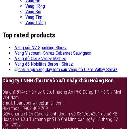
Vang Đỏ
Vang Hồng
Vang Sủi
Vang Tím
Vang Trắng
Top rated products
Vang sủi NV Sparkling Shiraz
Vang Viscount- Shiraz Cabernet Sauvignon
Vang đỏ Clare Valley Malbec
Vang đỏ Nobilitas Baron - Shiraz
Vang đỏ Clare Valley Shiraz
Công ty TNHH đầu tư và xuất nhập khẩu Hoàng Bon
Địa chỉ: 814/5 Hà Huy Giáp, Phường An Phú Đông, TP. Hồ Chí Minh,
Việt Nam.
Email: hoangbonwine@gmail.com
Điện thoại: 0909.409.769
Giấy chứng nhận đăng ký kinh doanh số 0317604201 do sở Kế
Hoạch và Đầu Tư thành phố Hồ Chí Minh cấp ngày 13 tháng 12
năm 2022.