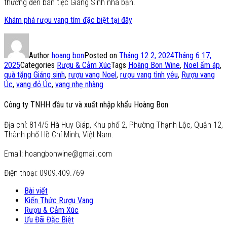
thương đến bàn tiệc Giáng Sinh nhà bạn.
Khám phá rượu vang tím đặc biệt tại đây
Author
hoang bon
Posted on
Tháng 12 2, 2024
Tháng 6 17,
2025
Categories
Rượu & Cảm Xúc
Tags
Hoàng Bon Wine
,
Noel ấm áp
,
quà tặng Giáng sinh
,
rượu vang Noel
,
rượu vang tình yêu
,
Rượu vang
Úc
,
vang đỏ Úc
,
vang nhẹ nhàng
Công ty TNHH đầu tư và xuất nhập khẩu Hoàng Bon
Địa chỉ: 814/5 Hà Huy Giáp, Khu phố 2, Phường Thạnh Lộc, Quận 12,
Thành phố Hồ Chí Minh, Việt Nam.
Email: hoangbonwine@gmail.com
Điện thoại: 0909.409.769
Bài viết
Kiến Thức Rượu Vang
Rượu & Cảm Xúc
Ưu Đãi Đặc Biệt