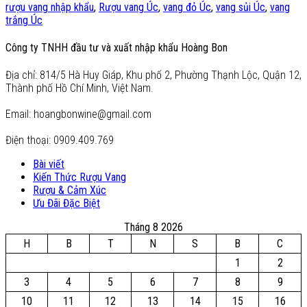
rượu vang nhập khẩu
,
Rượu vang Úc
,
vang đỏ Úc
,
vang sủi Úc
,
vang
trắng Úc
Công ty TNHH đầu tư và xuất nhập khẩu Hoàng Bon
Địa chỉ: 814/5 Hà Huy Giáp, Khu phố 2, Phường Thạnh Lộc, Quận 12,
Thành phố Hồ Chí Minh, Việt Nam.
Email: hoangbonwine@gmail.com
Điện thoại: 0909.409.769
Bài viết
Kiến Thức Rượu Vang
Rượu & Cảm Xúc
Ưu Đãi Đặc Biệt
Tháng 8 2026
H
B
T
N
S
B
C
1
2
3
4
5
6
7
8
9
10
11
12
13
14
15
16