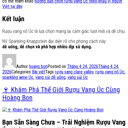
có thể tham khảo
hướng dẫn chọn rượu vang Úc theo khẩu vị người
Việt tại đây
.
Kết luận
Rượu vang nổ Úc là lựa chọn mang lại cảm giác tươi mới và dễ chịu.
NV Sparkling Knappstein đại diện rõ cho phong cách này:
dễ uống, dễ chọn và phù hợp nhiều dịp sử dụng.
Author
hoang bon
Posted on
Tháng 4 24, 2026
Tháng 4 24,
2026
Categories
Bài viết
Tags
rượu vang clare valley
,
rượu vang nổ Úc
,
sparkling wine Úc
,
vang sủi dễ uống
,
vang sủi Úc
🍷 Khám Phá Thế Giới Rượu Vang Úc Cùng
Hoàng Bon
Bạn Sẵn Sàng Chưa – Trải Nghiệm Rượu Vang