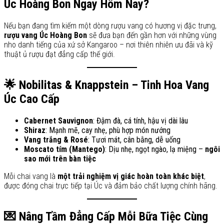
Úc Hoàng Bon Ngay Hôm Nay?
Nếu bạn đang tìm kiếm một dòng rượu vang có hương vị đặc trưng,
rượu vang Úc Hoàng Bon
sẽ đưa bạn đến gần hơn với những vùng
nho danh tiếng của xứ sở Kangaroo – nơi thiên nhiên ưu đãi và kỹ
thuật ủ rượu đạt đẳng cấp thế giới.
🌟 Nobilitas & Knappstein – Tinh Hoa Vang
Úc Cao Cấp
Cabernet Sauvignon
: Đậm đà, cá tính, hậu vị dài lâu
Shiraz
: Mạnh mẽ, cay nhẹ, phù hợp món nướng
Vang trắng & Rosé
: Tươi mát, cân bằng, dễ uống
Moscato tím (Mantego)
: Dịu nhẹ, ngọt ngào, lạ miệng –
ngôi
sao mới trên bàn tiệc
Mỗi chai vang là
một trải nghiệm vị giác hoàn toàn khác biệt
,
được đóng chai trực tiếp tại Úc và đảm bảo chất lượng chính hãng.
💌 Nâng Tầm Đẳng Cấp Mỗi Bữa Tiệc Cùng