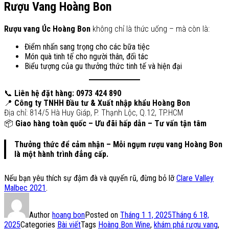
Rượu Vang Hoàng Bon
Rượu vang Úc Hoàng Bon
không chỉ là thức uống – mà còn là:
Điểm nhấn sang trọng cho các bữa tiệc
Món quà tinh tế cho người thân, đối tác
Biểu tượng của gu thưởng thức tinh tế và hiện đại
📞
Liên hệ đặt hàng: 0973 424 890
📍
Công ty TNHH Đầu tư & Xuất nhập khẩu Hoàng Bon
Địa chỉ: 814/5 Hà Huy Giáp, P. Thạnh Lộc, Q.12, TP.HCM
📦
Giao hàng toàn quốc – Ưu đãi hấp dẫn – Tư vấn tận tâm
Thưởng thức để cảm nhận – Mỗi ngụm rượu vang Hoàng Bon
là một hành trình đẳng cấp.
Nếu bạn yêu thích sự đậm đà và quyến rũ, đừng bỏ lỡ
Clare Valley
Malbec 2021
.
Author
hoang bon
Posted on
Tháng 1 1, 2025
Tháng 6 18,
2025
Categories
Bài viết
Tags
Hoàng Bon Wine
,
khám phá rượu vang
,