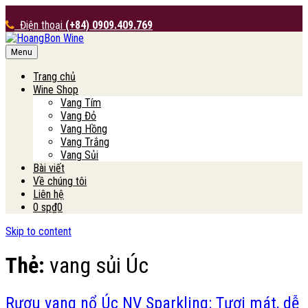
Điện thoại
(+84) 0909.409.769
Menu
HoangBon Wine
Trang chủ
Wine Shop
Vang Tím
Vang Đỏ
Vang Hồng
Vang Trắng
Vang Sủi
Bài viết
Về chúng tôi
Liên hệ
0 sp
₫0
Skip to content
Thẻ:
vang sủi Úc
Rượu vang nổ Úc NV Sparkling: Tươi mát, dễ