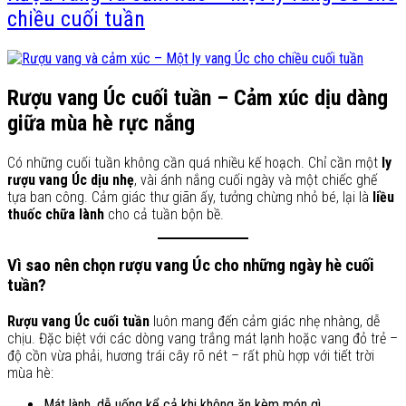
chiều cuối tuần
Rượu vang Úc cuối tuần – Cảm xúc dịu dàng
giữa mùa hè rực nắng
Có những cuối tuần không cần quá nhiều kế hoạch. Chỉ cần một
ly
rượu vang Úc dịu nhẹ
, vài ánh nắng cuối ngày và một chiếc ghế
tựa ban công. Cảm giác thư giãn ấy, tưởng chừng nhỏ bé, lại là
liều
thuốc chữa lành
cho cả tuần bộn bề.
Vì sao nên chọn rượu vang Úc cho những ngày hè cuối
tuần?
Rượu vang Úc cuối tuần
luôn mang đến cảm giác nhẹ nhàng, dễ
chịu. Đặc biệt với các dòng vang trắng mát lạnh hoặc vang đỏ trẻ –
độ cồn vừa phải, hương trái cây rõ nét – rất phù hợp với tiết trời
mùa hè:
Mát lành, dễ uống kể cả khi không ăn kèm món gì.