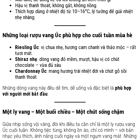
Hậu vị thanh thoát, không gắt, không nồng.
Thích hợp dùng ở nhiệt độ từ 10–16°C, lý tưởng để giải nhiệt
nhẹ nhàng.
Những loại rượu vang Úc phù hợp cho cuối tuần mùa hè
Riesling Úc
: vị chua nhẹ, hương cam chanh và thảo mộc – rất
tươi mát.
Shiraz nhẹ
: dòng vang đỏ mềm, mượt, hậu vị có chút
chocolate – vừa đủ sâu.
Chardonnay Úc
: mang hương trái nhiệt đới và chút gỗ sồi
thanh thoát.
Những dòng vang này đều dễ tìm, dễ uống và đặc biệt là
phù hợp
với người mới bắt đầu
.
Một ly vang – Một buổi chiều – Một chút sống chậm
Giữa nhịp sống vội vàng, đôi khi điều ta cần chỉ là một ly rượu vang
Úc cuối tuần. Không tiệc tùng, không ồn ào, chỉ có mình – với bản
nhạc yêu thích, ánh nắng cuối ngày và một ngụm vang mát. Những