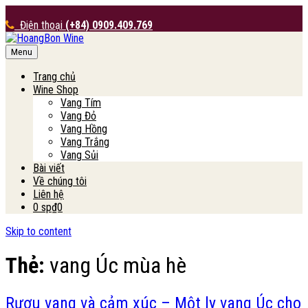
Điện thoại
(+84) 0909.409.769
Menu
HoangBon Wine
Trang chủ
Wine Shop
Vang Tím
Vang Đỏ
Vang Hồng
Vang Trắng
Vang Sủi
Bài viết
Về chúng tôi
Liên hệ
0 sp
₫0
Skip to content
Thẻ:
vang Úc mùa hè
Rượu vang và cảm xúc – Một ly vang Úc cho