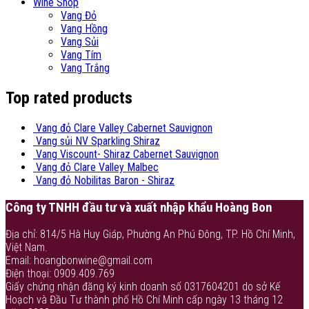
Wine Shop
Vang Đỏ
Vang Hồng
Vang Sủi
Vang Tím
Vang Trắng
Top rated products
Vang đỏ Clare Valley Cabernet Sauvignon
Vang sủi NV Sparkling Shiraz
Vang Viscount- Shiraz Cabernet Sauvignon
Vang đỏ Clare Valley Malbec
Vang đỏ Nobilitas Baron - Shiraz
Công ty TNHH đầu tư và xuất nhập khẩu Hoàng Bon
Địa chỉ: 814/5 Hà Huy Giáp, Phường An Phú Đông, TP. Hồ Chí Minh,
Việt Nam.
Email: hoangbonwine@gmail.com
Điện thoại: 0909.409.769
Giấy chứng nhận đăng ký kinh doanh số 0317604201 do sở Kế
Hoạch và Đầu Tư thành phố Hồ Chí Minh cấp ngày 13 tháng 12