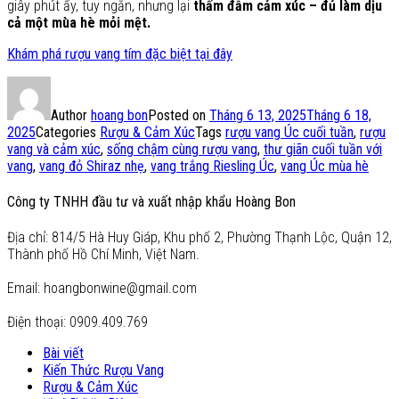
giây phút ấy, tuy ngắn, nhưng lại
thấm đẫm cảm xúc – đủ làm dịu
cả một mùa hè mỏi mệt.
Khám phá rượu vang tím đặc biệt tại đây
Author
hoang bon
Posted on
Tháng 6 13, 2025
Tháng 6 18,
2025
Categories
Rượu & Cảm Xúc
Tags
rượu vang Úc cuối tuần
,
rượu
vang và cảm xúc
,
sống chậm cùng rượu vang
,
thư giãn cuối tuần với
vang
,
vang đỏ Shiraz nhẹ
,
vang trắng Riesling Úc
,
vang Úc mùa hè
Công ty TNHH đầu tư và xuất nhập khẩu Hoàng Bon
Địa chỉ: 814/5 Hà Huy Giáp, Khu phố 2, Phường Thạnh Lộc, Quận 12,
Thành phố Hồ Chí Minh, Việt Nam.
Email: hoangbonwine@gmail.com
Điện thoại: 0909.409.769
Bài viết
Kiến Thức Rượu Vang
Rượu & Cảm Xúc