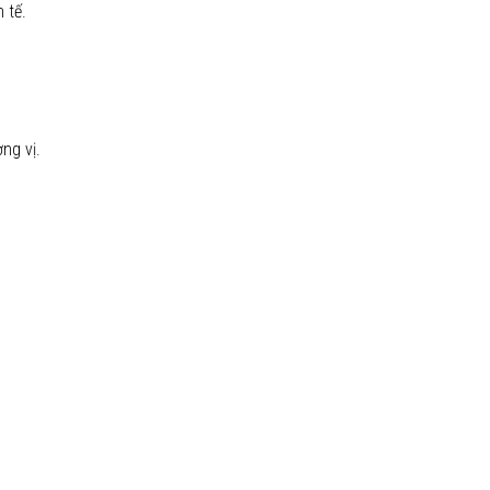
 tế.
ng vị.