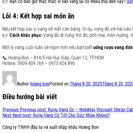
👉 Bạn có bao giờ thắc mắc vì sao vang lại có nhiều mùi đến vậy?
Xem
Lỗi 4: Kết hợp sai món ăn
Nếu kết hợp sai, vị vang sẽ mất cân bằng. Ví dụ, vang đỏ với hải sả
👉
Cách khắc phục:
Vang đỏ đi cùng thịt đỏ, phô mai, món nướng. V
Một ly vang cuối tuần sẽ ngon hơn nếu bạn biết
uống rượu vang đún
📞 Hoàng Bon – 814/5 Hà Huy Giáp, Quận 12, TP.HCM
Hotline: 0909 409 769 – 0973 424 890
Author
hoang bon
Posted on
Tháng 8 20, 2025
Tháng 8 20, 202
Điều hướng bài viết
Previous
Previous post:
Rượu Vang Úc – Nobilitas Viscount Shiraz Ca
Next
Next post:
Rượu Vang Có Tốt Cho Sức Khỏe Không?
Công ty TNHH đầu tư và xuất nhập khẩu Hoàng Bon