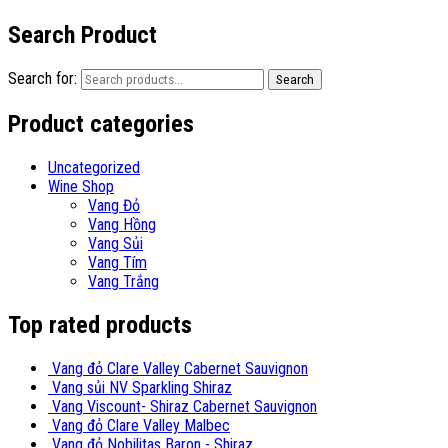
Search Product
Search for:
Search
Product categories
Uncategorized
Wine Shop
Vang Đỏ
Vang Hồng
Vang Sủi
Vang Tím
Vang Trắng
Top rated products
Vang đỏ Clare Valley Cabernet Sauvignon
Vang sủi NV Sparkling Shiraz
Vang Viscount- Shiraz Cabernet Sauvignon
Vang đỏ Clare Valley Malbec
Vang đỏ Nobilitas Baron - Shiraz