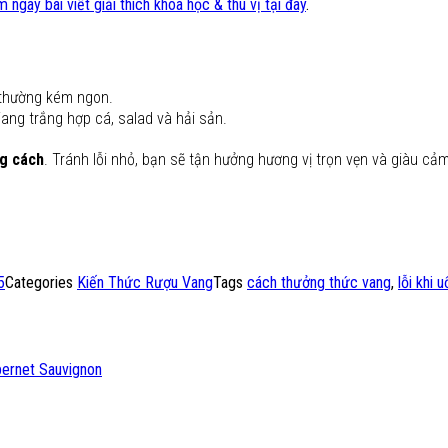
 ngay bài viết giải thích khoa học & thú vị tại đây
.
n thường kém ngon.
ang trắng hợp cá, salad và hải sản.
g cách
. Tránh lỗi nhỏ, bạn sẽ tận hưởng hương vị trọn vẹn và giàu cả
5
Categories
Kiến Thức Rượu Vang
Tags
cách thưởng thức vang
,
lỗi khi 
bernet Sauvignon