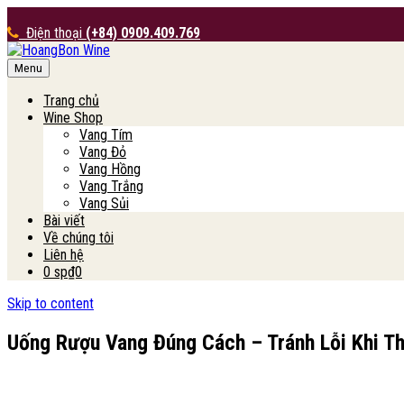
Điện thoại
(+84) 0909.409.769
Menu
HoangBon Wine
Trang chủ
Wine Shop
Vang Tím
Vang Đỏ
Vang Hồng
Vang Trắng
Vang Sủi
Bài viết
Về chúng tôi
Liên hệ
0 sp
₫0
Skip to content
Uống Rượu Vang Đúng Cách – Tránh Lỗi Khi T