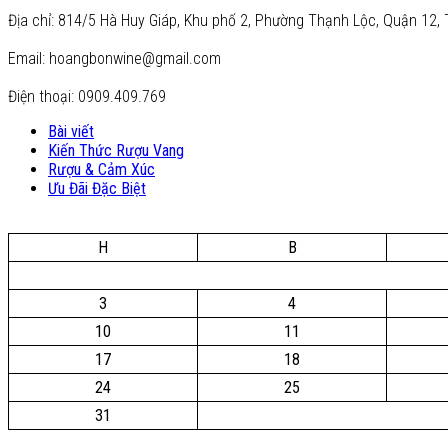
Địa chỉ: 814/5 Hà Huy Giáp, Khu phố 2, Phường Thạnh Lộc, Quận 12, 
Email: hoangbonwine@gmail.com
Điện thoại: 0909.409.769
Bài viết
Kiến Thức Rượu Vang
Rượu & Cảm Xúc
Ưu Đãi Đặc Biệt
H
B
3
4
10
11
17
18
24
25
31