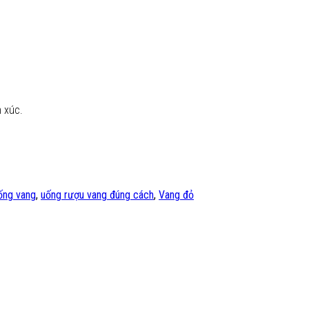
m xúc.
uống vang
,
uống rượu vang đúng cách
,
Vang đỏ