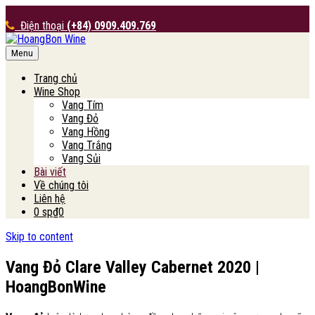
Điện thoại
(+84) 0909.409.769
Menu
HoangBon Wine
Trang chủ
Wine Shop
Vang Tím
Vang Đỏ
Vang Hồng
Vang Trắng
Vang Sủi
Bài viết
Về chúng tôi
Liên hệ
0 sp
₫0
Skip to content
Vang Đỏ Clare Valley Cabernet 2020 |
HoangBonWine