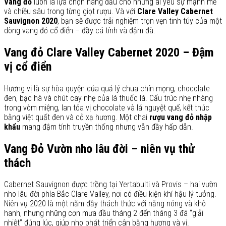
Vang đỏ
luôn là lựa chọn hàng đầu cho những ai yêu sự mạnh mẽ
và chiều sâu trong từng giọt rượu. Và với
Clare Valley Cabernet
Sauvignon 2020
, bạn sẽ được trải nghiệm trọn vẹn tinh túy của một
dòng vang đỏ cổ điển – đầy cá tính và đậm đà.
Vang đỏ Clare Valley Cabernet 2020 – Đậm
vị cổ điển
Hương vị là sự hòa quyện của quả lý chua chín mọng, chocolate
đen, bạc hà và chút cay nhẹ của lá thuốc lá. Cấu trúc nhẹ nhàng
trong vòm miệng, lan tỏa vị chocolate và lá nguyệt quế, kết thúc
bằng việt quất đen và cỏ xạ hương. Một chai
rượu vang đỏ nhập
khẩu
mang đậm tính truyền thống nhưng vẫn đầy hấp dẫn.
Vang Đỏ Vườn nho lâu đời – niên vụ thử
thách
Cabernet Sauvignon được trồng tại Yertabulti và Provis – hai vườn
nho lâu đời phía Bắc Clare Valley, nơi có điều kiện khí hậu lý tưởng.
Niên vụ 2020 là một năm đầy thách thức với nắng nóng và khô
hanh, nhưng những cơn mưa đầu tháng 2 đến tháng 3 đã “giải
nhiệt” đúng lúc, giúp nho phát triển cân bằng hương và vị.