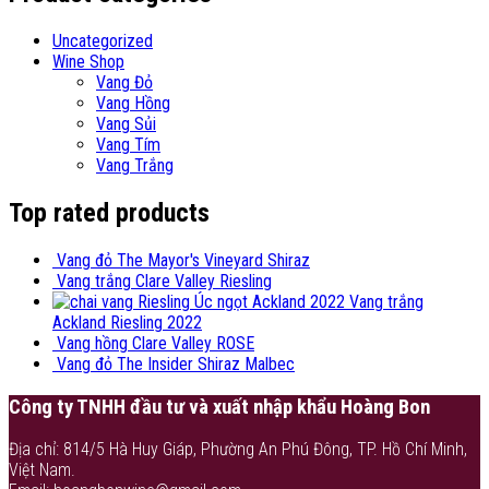
Uncategorized
Wine Shop
Vang Đỏ
Vang Hồng
Vang Sủi
Vang Tím
Vang Trắng
Top rated products
Vang đỏ The Mayor's Vineyard Shiraz
Vang trắng Clare Valley Riesling
Vang trắng
Ackland Riesling 2022
Vang hồng Clare Valley ROSE
Vang đỏ The Insider Shiraz Malbec
Công ty TNHH đầu tư và xuất nhập khẩu Hoàng Bon
Địa chỉ: 814/5 Hà Huy Giáp, Phường An Phú Đông, TP. Hồ Chí Minh,
Việt Nam.