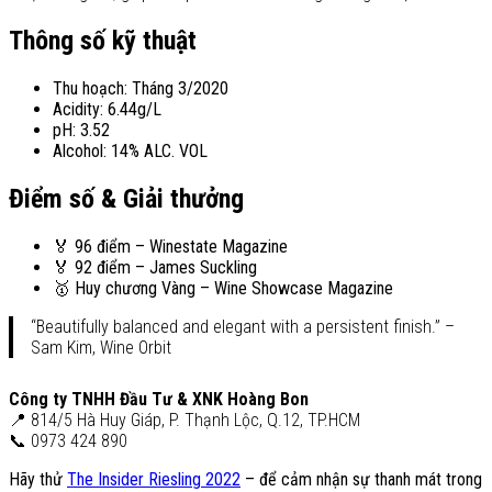
Thông số kỹ thuật
Thu hoạch: Tháng 3/2020
Acidity: 6.44g/L
pH: 3.52
Alcohol: 14% ALC. VOL
Điểm số & Giải thưởng
🏅 96 điểm – Winestate Magazine
🏅 92 điểm – James Suckling
🥇 Huy chương Vàng – Wine Showcase Magazine
“Beautifully balanced and elegant with a persistent finish.” –
Sam Kim, Wine Orbit
Công ty TNHH Đầu Tư & XNK Hoàng Bon
📍 814/5 Hà Huy Giáp, P. Thạnh Lộc, Q.12, TP.HCM
📞 0973 424 890
Hãy thử
The Insider Riesling 2022
– để cảm nhận sự thanh mát trong