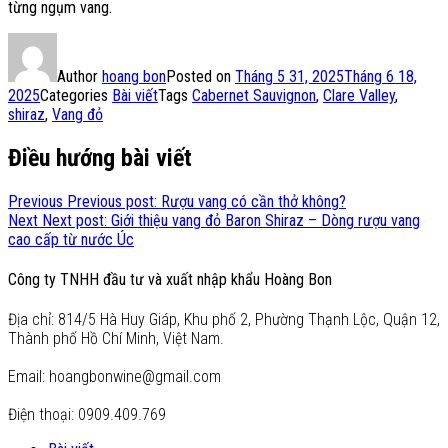
từng ngụm vang.
Author
hoang bon
Posted on
Tháng 5 31, 2025
Tháng 6 18,
2025
Categories
Bài viết
Tags
Cabernet Sauvignon
,
Clare Valley
,
shiraz
,
Vang đỏ
Điều hướng bài viết
Previous
Previous post:
Rượu vang có cần thở không?
Next
Next post:
Giới thiệu vang đỏ Baron Shiraz – Dòng rượu vang
cao cấp từ nước Úc
Công ty TNHH đầu tư và xuất nhập khẩu Hoàng Bon
Địa chỉ: 814/5 Hà Huy Giáp, Khu phố 2, Phường Thạnh Lộc, Quận 12,
Thành phố Hồ Chí Minh, Việt Nam.
Email: hoangbonwine@gmail.com
Điện thoại: 0909.409.769