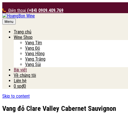
Điện thoại
(+84) 0909.409.769
Menu
HoangBon Wine
Trang chủ
Wine Shop
Vang Tím
Vang Đỏ
Vang Hồng
Vang Trắng
Vang Sủi
Bài viết
Về chúng tôi
Liên hệ
0 sp
₫0
Skip to content
Vang đỏ Clare Valley Cabernet Sauvignon