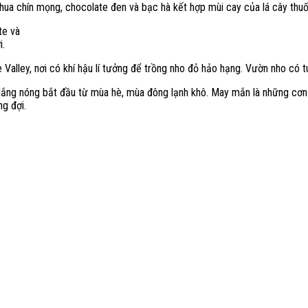
chua chín mọng, chocolate đen và bạc hà kết hợp mùi cay của lá cây thuố
te và
i.
e Valley, nơi có khí hậu lí tưởng để trồng nho đỏ hảo hạng. Vườn nho có 
i. Nắng nóng bắt đầu từ mùa hè, mùa đông lạnh khô. May mắn là những cơn
g đợi.