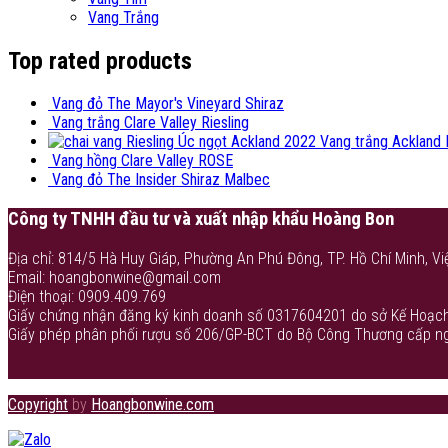
Vang Trắng
Top rated products
Vang đỏ The Mayor's Vineyard Shiraz
Vang trắng Clare Valley Riesling
Vang trắng Ackland 
Vang hồng Clare Valley ROSE
Vang đỏ The Insider Shiraz Malbec
Công ty TNHH đầu tư và xuất nhập khẩu Hoàng Bon
Địa chỉ: 814/5 Hà Huy Giáp, Phường An Phú Đông, TP. Hồ Chí Minh, Vi
Email: hoangbonwine@gmail.com
Điện thoại: 0909.409.769
Giấy chứng nhận đăng ký kinh doanh số 0317604201 do sở Kế Hoạch
Giấy phép phân phối rượu số 206/GP-BCT do Bộ Công Thương cấp n
Copyright
by
Hoangbonwine.com