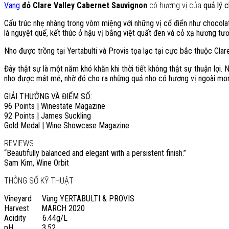
Vang
đỏ Clare Valley Cabernet Sauvignon
có hương vị của
quả lý 
Cấu trúc nhẹ nhàng trong vòm miệng với những vị cổ điển như chocola
lá nguyệt quế, kết thúc ở hậu vị bằng việt quất đen và cỏ xạ hương tươ
Nho được trồng tại Yertabulti và Provis tọa lạc tại cực bắc thuộc Clar
Đây thật sự là một năm khó khăn khi thời tiết không thật sự thuận lợ
nho được mát mẻ, nhờ đó cho ra những quả nho có hương vị ngoài mon
GIẢI THƯỞNG VÀ ĐIỂM SỐ:
96 Points | Winestate Magazine
92 Points | James Suckling
Gold Medal | Wine Showcase Magazine
REVIEWS
“Beautifully balanced and elegant with a persistent finish.”
Sam Kim,
Wine Orbit
THÔNG SỐ KỸ THUẬT
Vineyard Vùng
YERTABULTI & PROVIS
Harvest
MARCH 2020
Acidity
6.44g/L
pH
3.52