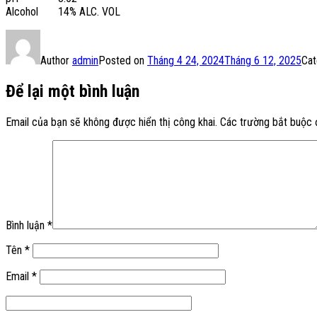
Alcohol
14% ALC. VOL
Author
admin
Posted on
Tháng 4 24, 2024
Tháng 6 12, 2025
Cat
Để lại một bình luận
Email của bạn sẽ không được hiển thị công khai.
Các trường bắt buộc
Bình luận
*
Tên
*
Email
*