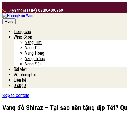
Điện thoại
(+84) 0909.409.769
Menu
HoangBon Wine
Trang chủ
Wine Shop
Vang Tím
Vang Đỏ
Vang Hồng
Vang Trắng
Vang Sủi
Bài viết
Về chúng tôi
Liên hệ
0 sp
₫0
Skip to content
Vang đỏ Shiraz – Tại sao nên tặng dịp Tết? Qu