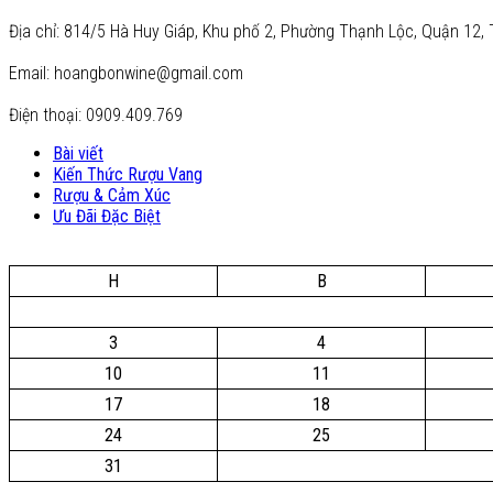
Địa chỉ: 814/5 Hà Huy Giáp, Khu phố 2, Phường Thạnh Lộc, Quận 12, 
Email: hoangbonwine@gmail.com
Điện thoại: 0909.409.769
Bài viết
Kiến Thức Rượu Vang
Rượu & Cảm Xúc
Ưu Đãi Đặc Biệt
H
B
3
4
10
11
17
18
24
25
31