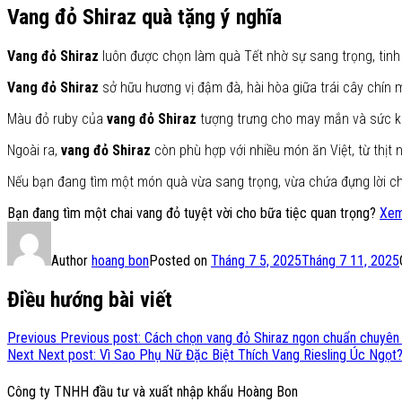
Vang đỏ Shiraz quà tặng ý nghĩa
Vang đỏ Shiraz
luôn được chọn làm quà Tết nhờ sự sang trọng, tinh
Vang đỏ Shiraz
sở hữu hương vị đậm đà, hài hòa giữa trái cây chín
Màu đỏ ruby của
vang đỏ Shiraz
tượng trưng cho may mắn và sức khỏ
Ngoài ra,
vang đỏ Shiraz
còn phù hợp với nhiều món ăn Việt, từ thịt n
Nếu bạn đang tìm một món quà vừa sang trọng, vừa chứa đựng lời c
Bạn đang tìm một chai vang đỏ tuyệt vời cho bữa tiệc quan trọng?
Xem 
Author
hoang bon
Posted on
Tháng 7 5, 2025
Tháng 7 11, 2025
Điều hướng bài viết
Previous
Previous post:
Cách chọn vang đỏ Shiraz ngon chuẩn chuyên 
Next
Next post:
Vì Sao Phụ Nữ Đặc Biệt Thích Vang Riesling Úc Ngọt
Công ty TNHH đầu tư và xuất nhập khẩu Hoàng Bon