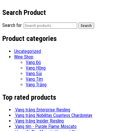
Search Product
Search for:
Search
Product categories
Uncategorized
Wine Shop
Vang Đỏ
Vang Hồng
Vang Sủi
Vang Tím
Vang Trắng
Top rated products
Vang trắng Enterprise Riesling
Vang trắng Nobilitas Countess Chardonnay
Vang trắng Insider Riesling
Vang tím - Purple Flame Moscato