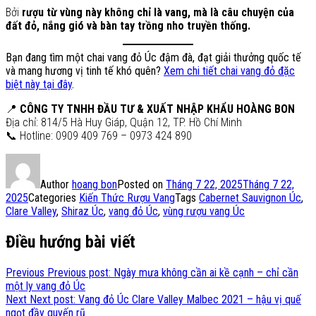
Bởi
rượu từ vùng này không chỉ là vang, mà là câu chuyện của
đất đỏ, nắng gió và bàn tay trồng nho truyền thống.
Bạn đang tìm một chai vang đỏ Úc đậm đà, đạt giải thưởng quốc tế
và mang hương vị tinh tế khó quên?
Xem chi tiết chai vang đỏ đặc
biệt này tại đây
.
📍
CÔNG TY TNHH ĐẦU TƯ & XUẤT NHẬP KHẨU HOÀNG BON
Địa chỉ: 814/5 Hà Huy Giáp, Quận 12, TP. Hồ Chí Minh
📞 Hotline: 0909 409 769 – 0973 424 890
Author
hoang bon
Posted on
Tháng 7 22, 2025
Tháng 7 22,
2025
Categories
Kiến Thức Rượu Vang
Tags
Cabernet Sauvignon Úc
,
Clare Valley
,
Shiraz Úc
,
vang đỏ Úc
,
vùng rượu vang Úc
Điều hướng bài viết
Previous
Previous post:
Ngày mưa không cần ai kề cạnh – chỉ cần
một ly vang đỏ Úc
Next
Next post:
Vang đỏ Úc Clare Valley Malbec 2021 – hậu vị quế
ngọt đầy quyến rũ