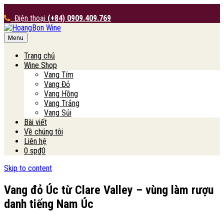
Điện thoại
(+84) 0909.409.769
Menu
HoangBon Wine
Trang chủ
Wine Shop
Vang Tím
Vang Đỏ
Vang Hồng
Vang Trắng
Vang Sủi
Bài viết
Về chúng tôi
Liên hệ
0 sp
₫0
Skip to content
Vang đỏ Úc từ Clare Valley – vùng làm rượu
danh tiếng Nam Úc