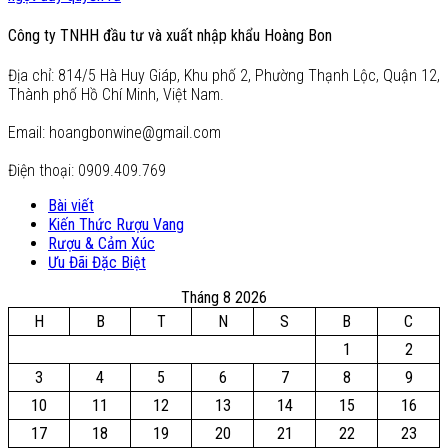
Công ty TNHH đầu tư và xuất nhập khẩu Hoàng Bon
Địa chỉ: 814/5 Hà Huy Giáp, Khu phố 2, Phường Thạnh Lộc, Quận 12,
Thành phố Hồ Chí Minh, Việt Nam.
Email: hoangbonwine@gmail.com
Điện thoại: 0909.409.769
Bài viết
Kiến Thức Rượu Vang
Rượu & Cảm Xúc
Ưu Đãi Đặc Biệt
Tháng 8 2026
H
B
T
N
S
B
C
1
2
3
4
5
6
7
8
9
10
11
12
13
14
15
16
17
18
19
20
21
22
23