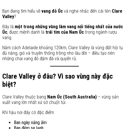
Bạn đang tìm hiểu về
vang đỏ Úc
và nghe nhắc đến cái tên
Clare
Valley
?
Đây là
một trong những vùng làm vang nổi tiếng nhất của nước
Úc
, được mệnh danh là
trái tim của Nam Úc
trong ngành rượu
vang.
Nằm cách Adelaide khoảng 120km, Clare Valley là vùng đất hội tụ
đủ nắng, gió và truyền thống trồng nho lâu đời – điều tạo nên
những chai vang đỏ đậm đà và quyến rũ.
Clare Valley ở đâu? Vì sao vùng này đặc
biệt?
Clare Valley thuộc bang
Nam Úc (South Australia)
– vùng sản
xuất vang lớn nhất xứ sở chuột túi.
Khí hậu nơi đây có đặc điểm:
Ban ngày nắng ấm
Ban đêm se lạnh