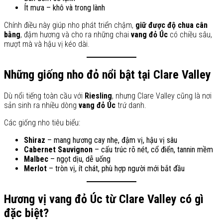
Ít mưa – khô và trong lành
Chính điều này giúp nho phát triển chậm,
giữ được độ chua cân
bằng
, đậm hương và cho ra những chai
vang đỏ Úc
có chiều sâu,
mượt mà và hậu vị kéo dài.
Những giống nho đỏ nổi bật tại Clare Valley
Dù nổi tiếng toàn cầu với
Riesling
, nhưng Clare Valley cũng là nơi
sản sinh ra nhiều dòng
vang đỏ Úc
trứ danh.
Các giống nho tiêu biểu:
Shiraz
– mang hương cay nhẹ, đậm vị, hậu vị sâu
Cabernet Sauvignon
– cấu trúc rõ nét, cổ điển, tannin mềm
Malbec
– ngọt dịu, dễ uống
Merlot
– tròn vị, ít chát, phù hợp người mới bắt đầu
Hương vị vang đỏ Úc từ Clare Valley có gì
đặc biệt?