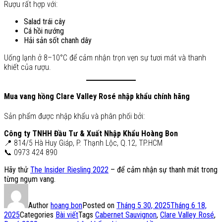
Rượu rất hợp với:
Salad trái cây
Cá hồi nướng
Hải sản sốt chanh dây
Uống lạnh ở 8–10°C để cảm nhận trọn vẹn sự tươi mát và thanh
khiết của rượu.
Mua vang hồng Clare Valley Rosé nhập khẩu chính hãng
Sản phẩm được nhập khẩu và phân phối bởi:
Công ty TNHH Đầu Tư & Xuất Nhập Khẩu Hoàng Bon
📍 814/5 Hà Huy Giáp, P. Thạnh Lộc, Q.12, TP.HCM
📞 0973 424 890
Hãy thử
The Insider Riesling 2022
– để cảm nhận sự thanh mát trong
từng ngụm vang.
Author
hoang bon
Posted on
Tháng 5 30, 2025
Tháng 6 18,
2025
Categories
Bài viết
Tags
Cabernet Sauvignon
,
Clare Valley Rosé
,