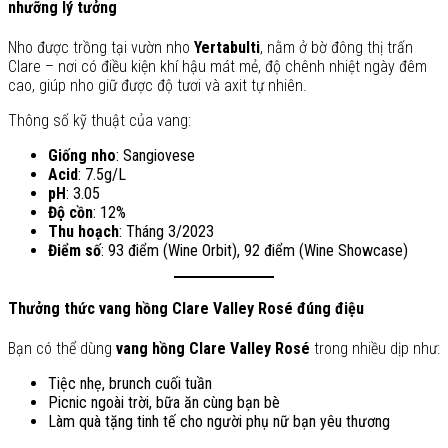
nhưỡng lý tưởng
Nho được trồng tại vườn nho
Yertabulti
, nằm ở bờ đông thị trấn
Clare – nơi có điều kiện khí hậu mát mẻ, độ chênh nhiệt ngày đêm
cao, giúp nho giữ được độ tươi và axit tự nhiên.
Thông số kỹ thuật của vang:
Giống nho
: Sangiovese
Acid
: 7.5g/L
pH
: 3.05
Độ cồn
: 12%
Thu hoạch
: Tháng 3/2023
Điểm số
: 93 điểm (Wine Orbit), 92 điểm (Wine Showcase)
Thưởng thức vang hồng Clare Valley Rosé đúng điệu
Bạn có thể dùng
vang hồng Clare Valley Rosé
trong nhiều dịp như:
Tiệc nhẹ, brunch cuối tuần
Picnic ngoài trời, bữa ăn cùng bạn bè
Làm quà tặng tinh tế cho người phụ nữ bạn yêu thương