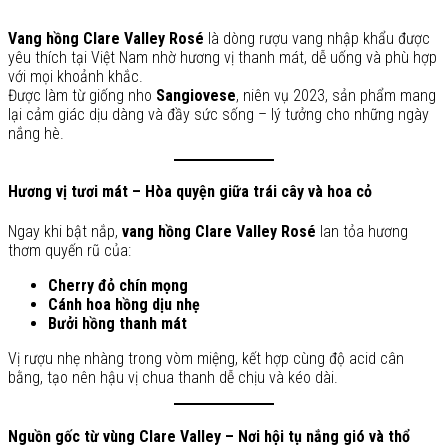
Vang hồng Clare Valley Rosé
là dòng rượu vang nhập khẩu được
yêu thích tại Việt Nam nhờ hương vị thanh mát, dễ uống và phù hợp
với mọi khoảnh khắc.
Được làm từ giống nho
Sangiovese
, niên vụ 2023, sản phẩm mang
lại cảm giác dịu dàng và đầy sức sống – lý tưởng cho những ngày
nắng hè.
Hương vị tươi mát – Hòa quyện giữa trái cây và hoa cỏ
Ngay khi bật nắp,
vang hồng Clare Valley Rosé
lan tỏa hương
thơm quyến rũ của:
Cherry đỏ chín mọng
Cánh hoa hồng dịu nhẹ
Bưởi hồng thanh mát
Vị rượu nhẹ nhàng trong vòm miệng, kết hợp cùng độ acid cân
bằng, tạo nên hậu vị chua thanh dễ chịu và kéo dài.
Nguồn gốc từ vùng Clare Valley – Nơi hội tụ nắng gió và thổ