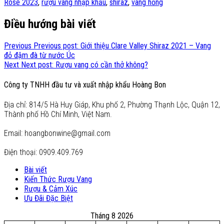
Rosé 2023
,
rượu vang nhập khẩu
,
shiraz
,
vang hồng
Điều hướng bài viết
Previous
Previous post:
Giới thiệu Clare Valley Shiraz 2021 – Vang
đỏ đậm đà từ nước Úc
Next
Next post:
Rượu vang có cần thở không?
Công ty TNHH đầu tư và xuất nhập khẩu Hoàng Bon
Địa chỉ: 814/5 Hà Huy Giáp, Khu phố 2, Phường Thạnh Lộc, Quận 12,
Thành phố Hồ Chí Minh, Việt Nam.
Email: hoangbonwine@gmail.com
Điện thoại: 0909.409.769
Bài viết
Kiến Thức Rượu Vang
Rượu & Cảm Xúc
Ưu Đãi Đặc Biệt
Tháng 8 2026