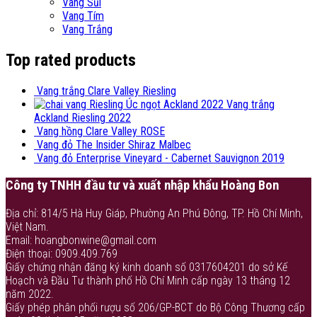
Vang Sủi
Vang Tím
Vang Trắng
Top rated products
Vang trắng Clare Valley Riesling
Vang trắng
Ackland Riesling 2022
Vang hồng Clare Valley ROSE
Vang đỏ The Insider Shiraz Malbec
Vang đỏ Enterprise Vineyard - Cabernet Sauvignon 2019
Công ty TNHH đầu tư và xuất nhập khẩu Hoàng Bon
Địa chỉ: 814/5 Hà Huy Giáp, Phường An Phú Đông, TP. Hồ Chí Minh,
Việt Nam.
Email: hoangbonwine@gmail.com
Điện thoại: 0909.409.769
Giấy chứng nhận đăng ký kinh doanh số 0317604201 do sở Kế
Hoạch và Đầu Tư thành phố Hồ Chí Minh cấp ngày 13 tháng 12
năm 2022.
Giấy phép phân phối rượu số 206/GP-BCT do Bộ Công Thương cấp