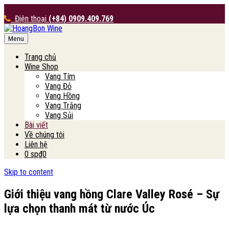
Điện thoại
(+84) 0909.409.769
Menu
HoangBon Wine
Trang chủ
Wine Shop
Vang Tím
Vang Đỏ
Vang Hồng
Vang Trắng
Vang Sủi
Bài viết
Về chúng tôi
Liên hệ
0 sp
₫0
Skip to content
Giới thiệu vang hồng Clare Valley Rosé – Sự
lựa chọn thanh mát từ nước Úc