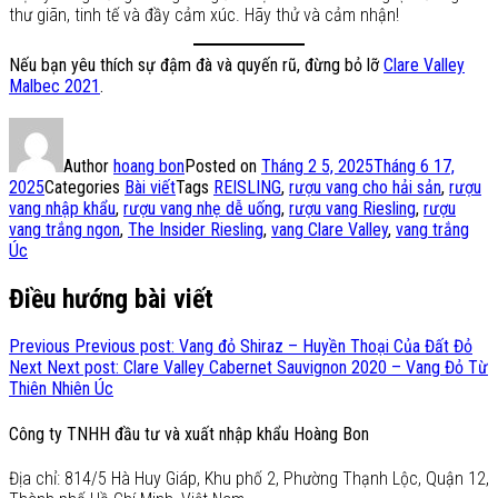
thư giãn, tinh tế và đầy cảm xúc. Hãy thử và cảm nhận!
Nếu bạn yêu thích sự đậm đà và quyến rũ, đừng bỏ lỡ
Clare Valley
Malbec 2021
.
Author
hoang bon
Posted on
Tháng 2 5, 2025
Tháng 6 17,
2025
Categories
Bài viết
Tags
REISLING
,
rượu vang cho hải sản
,
rượu
vang nhập khẩu
,
rượu vang nhẹ dễ uống
,
rượu vang Riesling
,
rượu
vang trắng ngon
,
The Insider Riesling
,
vang Clare Valley
,
vang trắng
Úc
Điều hướng bài viết
Previous
Previous post:
Vang đỏ Shiraz – Huyền Thoại Của Đất Đỏ
Next
Next post:
Clare Valley Cabernet Sauvignon 2020 – Vang Đỏ Từ
Thiên Nhiên Úc
Công ty TNHH đầu tư và xuất nhập khẩu Hoàng Bon
Địa chỉ: 814/5 Hà Huy Giáp, Khu phố 2, Phường Thạnh Lộc, Quận 12,