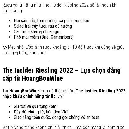
Rượu vang trắng như The Insider Riesling 2022 sẽ rất ngon khi
dùng cùng:
Hải sản hấp, tôm nướng, cá phi lê áp chảo
Salad trái cây tươi, rau củ nướng
Các món khai vị chua ngọt
Phô mai mềm (Brie, Camembert)
💡 Mẹo nhỏ: Ướp lạnh rượu khoảng 8–10 độ trước khi dùng sẽ giúp
hương vị bừng sáng hơn.
The Insider Riesling 2022 – Lựa chọn đẳng
cấp từ HoangBonWine
Tại
HoangBonWine
, bạn có thể sở hữu
The Insider Riesling 2022
nhập khẩu chính hãng từ Úc
, với:
Giá tốt và quà tặng kèm
Đầy đủ chứng từ, hóa đơn VAT
Giao hàng toàn quốc, đóng gói chống vỡ an toàn
Một ly vang trắng không chỉ giải nhiệt – mà còn mang lại cảm giác