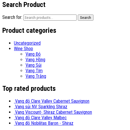
Search Product
Search for:
Search
Product categories
Uncategorized
Wine Shop
Vang Đỏ
Vang Hồng
Vang Sủi
Vang Tím
Vang Trắng
Top rated products
Vang đỏ Clare Valley Cabernet Sauvignon
Vang sủi NV Sparkling Shiraz
Vang Viscount- Shiraz Cabernet Sauvignon
Vang đỏ Clare Valley Malbec
Vang đỏ Nobilitas Baron - Shiraz