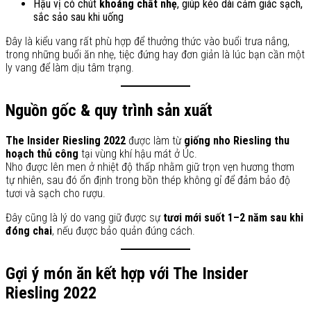
Hậu vị có chút
khoáng chất nhẹ
, giúp kéo dài cảm giác sạch,
sắc sảo sau khi uống
Đây là kiểu vang rất phù hợp để thưởng thức vào buổi trưa nắng,
trong những buổi ăn nhẹ, tiệc đứng hay đơn giản là lúc bạn cần một
ly vang để làm dịu tâm trạng.
Nguồn gốc & quy trình sản xuất
The Insider Riesling 2022
được làm từ
giống nho Riesling thu
hoạch thủ công
tại vùng khí hậu mát ở Úc.
Nho được lên men ở nhiệt độ thấp nhằm giữ trọn vẹn hương thơm
tự nhiên, sau đó ổn định trong bồn thép không gỉ để đảm bảo độ
tươi và sạch cho rượu.
Đây cũng là lý do vang giữ được sự
tươi mới suốt 1–2 năm sau khi
đóng chai
, nếu được bảo quản đúng cách.
Gợi ý món ăn kết hợp với The Insider
Riesling 2022