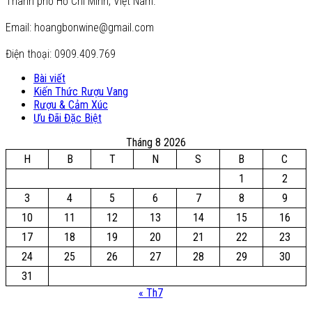
Thành phố Hồ Chí Minh, Việt Nam.
Email: hoangbonwine@gmail.com
Điện thoại: 0909.409.769
Bài viết
Kiến Thức Rượu Vang
Rượu & Cảm Xúc
Ưu Đãi Đặc Biệt
Tháng 8 2026
H
B
T
N
S
B
C
1
2
3
4
5
6
7
8
9
10
11
12
13
14
15
16
17
18
19
20
21
22
23
24
25
26
27
28
29
30
31
« Th7