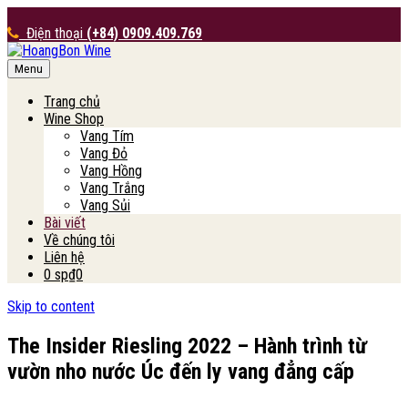
Điện thoại
(+84) 0909.409.769
Menu
HoangBon Wine
Trang chủ
Wine Shop
Vang Tím
Vang Đỏ
Vang Hồng
Vang Trắng
Vang Sủi
Bài viết
Về chúng tôi
Liên hệ
0 sp
₫0
Skip to content
The Insider Riesling 2022 – Hành trình từ
vườn nho nước Úc đến ly vang đẳng cấp