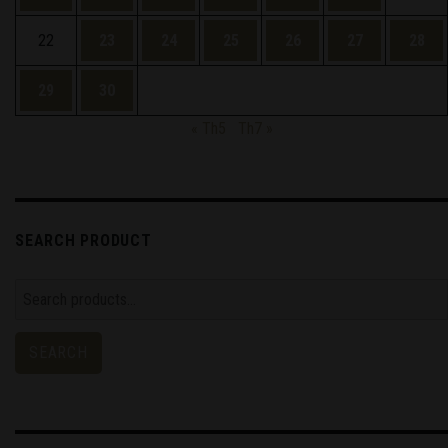
22
23
24
25
26
27
28
29
30
« Th5
Th7 »
SEARCH PRODUCT
Search
for:
SEARCH