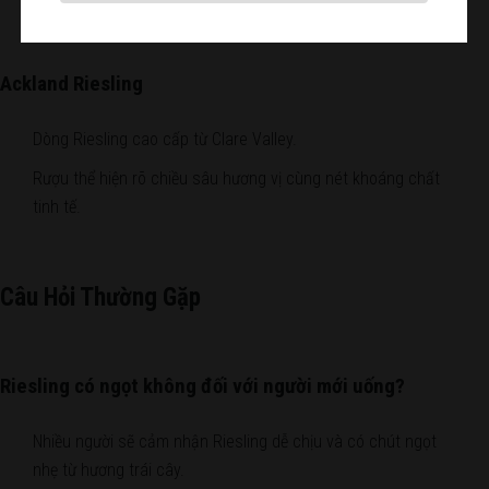
Ackland Riesling
Dòng Riesling cao cấp từ Clare Valley.
Rượu thể hiện rõ chiều sâu hương vị cùng nét khoáng chất
tinh tế.
Câu Hỏi Thường Gặp
Riesling có ngọt không đối với người mới uống?
Nhiều người sẽ cảm nhận Riesling dễ chịu và có chút ngọt
nhẹ từ hương trái cây.