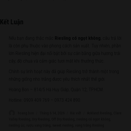
Kết Luận
Nếu bạn đang thắc mắc
Riesling có ngọt không
, câu trả lời
là còn phụ thuộc vào phong cách sản xuất. Tuy nhiên, phần
lớn Riesling hiện đại nổi bật bởi sự cân bằng giữa hương trái
cây, độ chua và cảm giác tươi mát khi thưởng thức.
Chính sự linh hoạt này đã giúp Riesling trở thành một trong
những giống nho trắng được yêu thích nhất thế giới.
Hoàng Bon – 814/5 Hà Huy Giáp, Quận 12, TP.HCM.
Hotline: 0909 409 769 – 0973 424 890.
Author
hoang bon
Posted
Tháng 6 14, 2026
Categories
Bài viết
Tags
Ackland Riesling
,
Clare
on
Valley Riesling
,
Dry Riesling
,
Off Dry Riesling
,
riesling có ngọt không
,
riesling úc
,
rượu vang trắng
,
sweet riesling
,
vang trắng Riesling