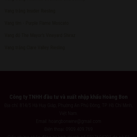
Vang trắng Insider Riesling
Vang tím - Purple Flame Moscato
Vang đỏ The Mayor's Vineyard Shiraz
Vang trắng Clare Valley Riesling
Công ty TNHH đầu tư và xuất nhập khẩu Hoàng Bon
Địa chỉ: 814/5 Hà Huy Giáp, Phường An Phú Đông, TP. Hồ Chí Minh,
Việt Nam.
Email: hoangbonwine@gmail.com
Điện thoại: 0909.409.769