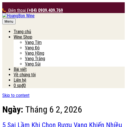
Điện thoại
(+84) 0909.409.769
Menu
HoangBon Wine
Trang chủ
Wine Shop
Vang Tím
Vang Đỏ
Vang Hồng
Vang Trắng
Vang Sủi
Bài viết
Về chúng tôi
Liên hệ
0 sp
₫0
Skip to content
Ngày:
Tháng 6 2, 2026
5 Sai Lầm Khi Chọn Rượu Vang Khiến Nhiều