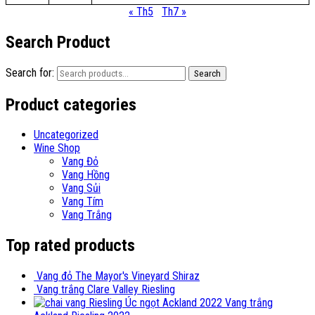
« Th5
Th7 »
Search Product
Search for:
Search
Product categories
Uncategorized
Wine Shop
Vang Đỏ
Vang Hồng
Vang Sủi
Vang Tím
Vang Trắng
Top rated products
Vang đỏ The Mayor's Vineyard Shiraz
Vang trắng Clare Valley Riesling
Vang trắng