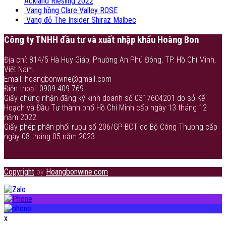
Ackland Riesling 2022
Vang hồng Clare Valley ROSE
Vang đỏ The Insider Shiraz Malbec
Công ty TNHH đầu tư và xuất nhập khẩu Hoàng Bon
Địa chỉ: 814/5 Hà Huy Giáp, Phường An Phú Đông, TP. Hồ Chí Minh,
Việt Nam.
Email: hoangbonwine@gmail.com
Điện thoại: 0909.409.769
Giấy chứng nhận đăng ký kinh doanh số 0317604201 do sở Kế
Hoạch và Đầu Tư thành phố Hồ Chí Minh cấp ngày 13 tháng 12
năm 2022.
Giấy phép phân phối rượu số 206/GP-BCT do Bộ Công Thương cấp
ngày 08 tháng 05 năm 2023.
Copyright
by
Hoangbonwine.com
x