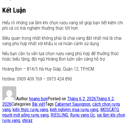
Kết Luận
Hiểu rõ những sai lầm khi chọn rượu vang sẽ giúp bạn tiết kiệm chi
phí và có trải nghiệm thưởng thức tốt hơn.
Điều quan trọng nhất không phải là chai vang đắt nhất mà là chai
vang phù hợp nhất với khẩu vị và hoàn cảnh sử dụng.
Nếu bạn cần tư vấn lựa chọn rượu vang phù hợp để thưởng thức
hoặc biếu tặng, đội ngũ Hoàng Bon luôn sẵn sàng hỗ trợ.
Hoàng Bon – 814/5 Hà Huy Giáp, Quận 12, TP.HCM.
Hotline: 0909 409 769 – 0973 424 890.
Author
hoang bon
Posted on
Tháng 6 2, 2026
Tháng 6 2,
2026
Categories
Bài viết
Tags
Cabernet Sauvignon
,
cách chọn rượu
vang
,
kiến thức rượu vang
,
kinh nghiệm mua rượu vang
,
MOSCATO
,
người mới uống rượu vang
,
RIESLING
,
Rượu vang Úc
,
sai lầm khi chọn
rượu vang
,
shiraz