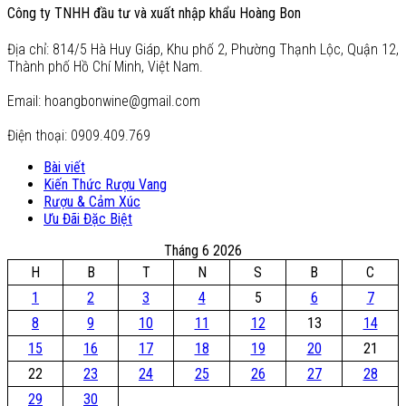
Công ty TNHH đầu tư và xuất nhập khẩu Hoàng Bon
Địa chỉ: 814/5 Hà Huy Giáp, Khu phố 2, Phường Thạnh Lộc, Quận 12,
Thành phố Hồ Chí Minh, Việt Nam.
Email: hoangbonwine@gmail.com
Điện thoại: 0909.409.769
Bài viết
Kiến Thức Rượu Vang
Rượu & Cảm Xúc
Ưu Đãi Đặc Biệt
Tháng 6 2026
H
B
T
N
S
B
C
1
2
3
4
5
6
7
8
9
10
11
12
13
14
15
16
17
18
19
20
21
22
23
24
25
26
27
28
29
30