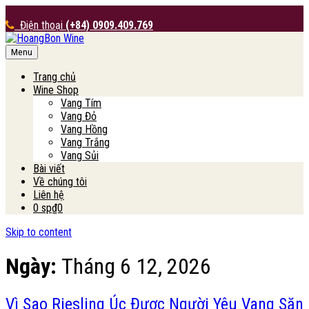
Điện thoại
(+84) 0909.409.769
Menu
HoangBon Wine
Trang chủ
Wine Shop
Vang Tím
Vang Đỏ
Vang Hồng
Vang Trắng
Vang Sủi
Bài viết
Về chúng tôi
Liên hệ
0 sp
₫0
Skip to content
Ngày:
Tháng 6 12, 2026
Vì Sao Riesling Úc Được Người Yêu Vang Săn