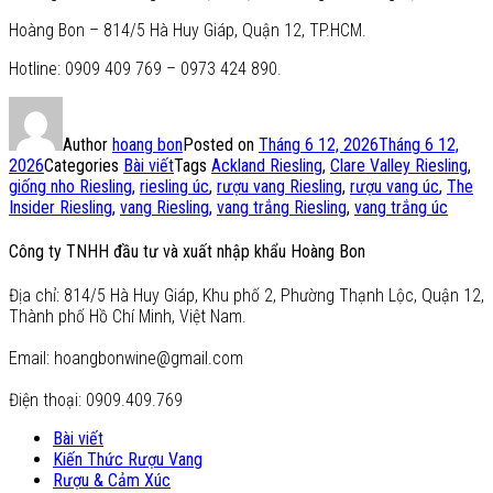
Hoàng Bon – 814/5 Hà Huy Giáp, Quận 12, TP.HCM.
Hotline: 0909 409 769 – 0973 424 890.
Author
hoang bon
Posted on
Tháng 6 12, 2026
Tháng 6 12,
2026
Categories
Bài viết
Tags
Ackland Riesling
,
Clare Valley Riesling
,
giống nho Riesling
,
riesling úc
,
rượu vang Riesling
,
rượu vang úc
,
The
Insider Riesling
,
vang Riesling
,
vang trắng Riesling
,
vang trắng úc
Công ty TNHH đầu tư và xuất nhập khẩu Hoàng Bon
Địa chỉ: 814/5 Hà Huy Giáp, Khu phố 2, Phường Thạnh Lộc, Quận 12,
Thành phố Hồ Chí Minh, Việt Nam.
Email: hoangbonwine@gmail.com
Điện thoại: 0909.409.769
Bài viết
Kiến Thức Rượu Vang
Rượu & Cảm Xúc