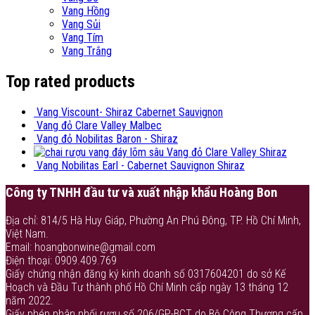
Vang Hồng
Vang Sủi
Vang Tím
Vang Trắng
Top rated products
Vang Viscount- Shiraz Cabernet Sauvignon
Vang đỏ Clare Valley Malbec
Vang đỏ Nobilitas Baron - Shiraz
Vang đỏ Clare Valley Shiraz
Vang Nobilitas Earl - Cabernet Sauvignon Shiraz
Công ty TNHH đầu tư và xuất nhập khẩu Hoàng Bon
Địa chỉ: 814/5 Hà Huy Giáp, Phường An Phú Đông, TP. Hồ Chí Minh,
Việt Nam.
Email: hoangbonwine@gmail.com
Điện thoại: 0909.409.769
Giấy chứng nhận đăng ký kinh doanh số 0317604201 do sở Kế
Hoạch và Đầu Tư thành phố Hồ Chí Minh cấp ngày 13 tháng 12
năm 2022.
Giấy phép phân phối rượu số 206/GP-BCT do Bộ Công Thương cấp