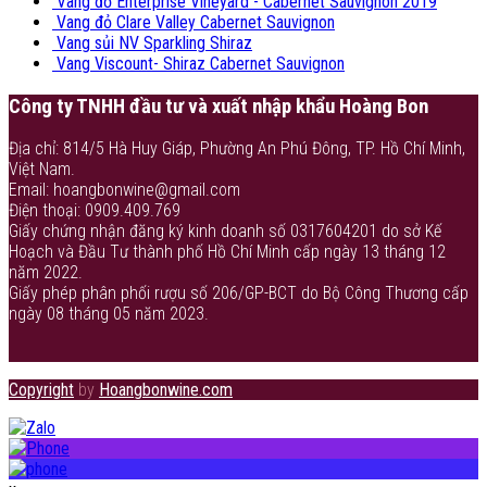
Vang đỏ Enterprise Vineyard - Cabernet Sauvignon 2019
Vang đỏ Clare Valley Cabernet Sauvignon
Vang sủi NV Sparkling Shiraz
Vang Viscount- Shiraz Cabernet Sauvignon
Công ty TNHH đầu tư và xuất nhập khẩu Hoàng Bon
Địa chỉ: 814/5 Hà Huy Giáp, Phường An Phú Đông, TP. Hồ Chí Minh,
Việt Nam.
Email: hoangbonwine@gmail.com
Điện thoại: 0909.409.769
Giấy chứng nhận đăng ký kinh doanh số 0317604201 do sở Kế
Hoạch và Đầu Tư thành phố Hồ Chí Minh cấp ngày 13 tháng 12
năm 2022.
Giấy phép phân phối rượu số 206/GP-BCT do Bộ Công Thương cấp
ngày 08 tháng 05 năm 2023.
Copyright
by
Hoangbonwine.com