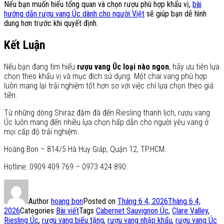
Nếu bạn muốn hiểu tổng quan và chọn rượu phù hợp khẩu vị,
bài
hướng dẫn rượu vang Úc dành cho người Việt
sẽ giúp bạn dễ hình
dung hơn trước khi quyết định.
Kết Luận
Nếu bạn đang tìm hiểu
rượu vang Úc loại nào ngon
, hãy ưu tiên lựa
chọn theo khẩu vị và mục đích sử dụng. Một chai vang phù hợp
luôn mang lại trải nghiệm tốt hơn so với việc chỉ lựa chọn theo giá
tiền.
Từ những dòng Shiraz đậm đà đến Riesling thanh lịch, rượu vang
Úc luôn mang đến nhiều lựa chọn hấp dẫn cho người yêu vang ở
mọi cấp độ trải nghiệm.
Hoàng Bon – 814/5 Hà Huy Giáp, Quận 12, TP.HCM.
Hotline: 0909 409 769 – 0973 424 890.
Author
hoang bon
Posted on
Tháng 6 4, 2026
Tháng 6 4,
2026
Categories
Bài viết
Tags
Cabernet Sauvignon Úc
,
Clare Valley
,
Riesling Úc
,
rượu vang biếu tặng
,
rượu vang nhập khẩu
,
rượu vang Úc