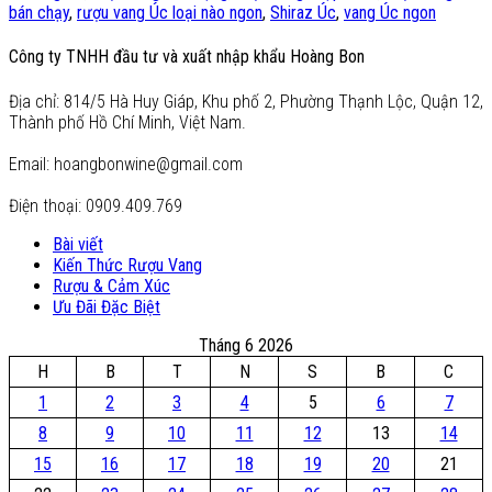
bán chạy
,
rượu vang Úc loại nào ngon
,
Shiraz Úc
,
vang Úc ngon
Công ty TNHH đầu tư và xuất nhập khẩu Hoàng Bon
Địa chỉ: 814/5 Hà Huy Giáp, Khu phố 2, Phường Thạnh Lộc, Quận 12,
Thành phố Hồ Chí Minh, Việt Nam.
Email: hoangbonwine@gmail.com
Điện thoại: 0909.409.769
Bài viết
Kiến Thức Rượu Vang
Rượu & Cảm Xúc
Ưu Đãi Đặc Biệt
Tháng 6 2026
H
B
T
N
S
B
C
1
2
3
4
5
6
7
8
9
10
11
12
13
14
15
16
17
18
19
20
21