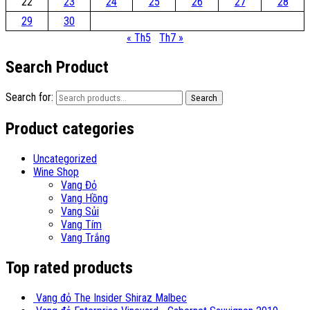
22
23
24
25
26
27
28
29
30
« Th5
Th7 »
Search Product
Search for:
Search
Product categories
Uncategorized
Wine Shop
Vang Đỏ
Vang Hồng
Vang Sủi
Vang Tím
Vang Trắng
Top rated products
Vang đỏ The Insider Shiraz Malbec