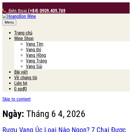
Điện thoại
(+84) 0909.409.769
Menu
HoangBon Wine
Trang chủ
Wine Shop
Vang Tím
Vang Đỏ
Vang Hồng
Vang Trắng
Vang Sủi
Bài viết
Về chúng tôi
Liên hệ
0 sp
₫0
Skip to content
Ngày:
Tháng 6 4, 2026
Rượu Vang Úc Loại Nào Ngon? 7 Chai Được