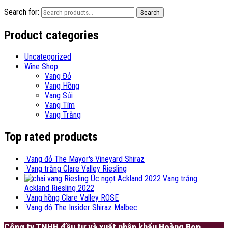
Search for:
Search
Product categories
Uncategorized
Wine Shop
Vang Đỏ
Vang Hồng
Vang Sủi
Vang Tím
Vang Trắng
Top rated products
Vang đỏ The Mayor's Vineyard Shiraz
Vang trắng Clare Valley Riesling
Vang trắng
Ackland Riesling 2022
Vang hồng Clare Valley ROSE
Vang đỏ The Insider Shiraz Malbec
Công ty TNHH đầu tư và xuất nhập khẩu Hoàng Bon