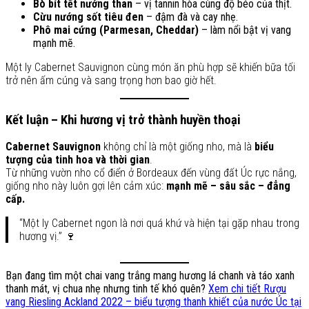
Bò bít tết nướng than
– vị tannin hòa cùng độ béo của thịt.
Cừu nướng sốt tiêu đen
– đậm đà và cay nhẹ.
Phô mai cứng (Parmesan, Cheddar)
– làm nổi bật vị vang
mạnh mẽ.
Một ly Cabernet Sauvignon cùng món ăn phù hợp sẽ khiến bữa tối
trở nên ấm cúng và sang trọng hơn bao giờ hết.
Kết luận – Khi hương vị trở thành huyền thoại
Cabernet Sauvignon
không chỉ là một giống nho, mà là
biểu
tượng của tinh hoa và thời gian
.
Từ những vườn nho cổ điển ở Bordeaux đến vùng đất Úc rực nắng,
giống nho này luôn gợi lên cảm xúc:
mạnh mẽ – sâu sắc – đẳng
cấp.
“Một ly Cabernet ngon là nơi quá khứ và hiện tại gặp nhau trong
hương vị.” 🍷
Bạn đang tìm một chai vang trắng mang hương lá chanh và táo xanh
thanh mát, vị chua nhẹ nhưng tinh tế khó quên?
Xem chi tiết Rượu
vang Riesling Ackland 2022 – biểu tượng thanh khiết của nước Úc tại