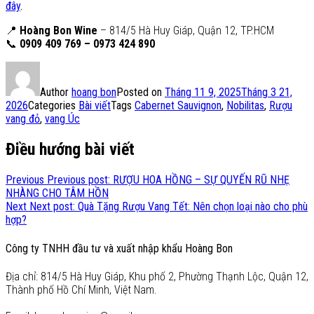
đây
.
📍
Hoàng Bon Wine
– 814/5 Hà Huy Giáp, Quận 12, TP.HCM
📞
0909 409 769 – 0973 424 890
Author
hoang bon
Posted on
Tháng 11 9, 2025
Tháng 3 21,
2026
Categories
Bài viết
Tags
Cabernet Sauvignon
,
Nobilitas
,
Rượu
vang đỏ
,
vang Úc
Điều hướng bài viết
Previous
Previous post:
RƯỢU HOA HỒNG – SỰ QUYẾN RŨ NHẸ
NHÀNG CHO TÂM HỒN
Next
Next post:
Quà Tặng Rượu Vang Tết: Nên chọn loại nào cho phù
hợp?
Công ty TNHH đầu tư và xuất nhập khẩu Hoàng Bon
Địa chỉ: 814/5 Hà Huy Giáp, Khu phố 2, Phường Thạnh Lộc, Quận 12,
Thành phố Hồ Chí Minh, Việt Nam.