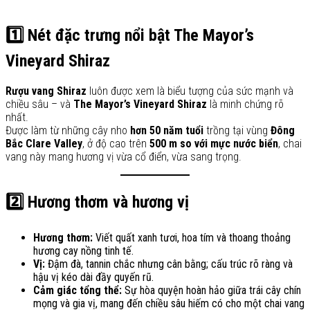
1️⃣ Nét đặc trưng nổi bật The Mayor’s
Vineyard Shiraz
Rượu vang Shiraz
luôn được xem là biểu tượng của sức mạnh và
chiều sâu – và
The Mayor’s Vineyard Shiraz
là minh chứng rõ
nhất.
Được làm từ những cây nho
hơn 50 năm tuổi
trồng tại vùng
Đông
Bắc Clare Valley
, ở độ cao trên
500 m so với mực nước biển
, chai
vang này mang hương vị vừa cổ điển, vừa sang trọng.
2️⃣ Hương thơm và hương vị
Hương thơm:
Viết quất xanh tươi, hoa tím và thoang thoảng
hương cay nồng tinh tế.
Vị:
Đậm đà, tannin chắc nhưng cân bằng; cấu trúc rõ ràng và
hậu vị kéo dài đầy quyến rũ.
Cảm giác tổng thể:
Sự hòa quyện hoàn hảo giữa trái cây chín
mọng và gia vị, mang đến chiều sâu hiếm có cho một chai vang