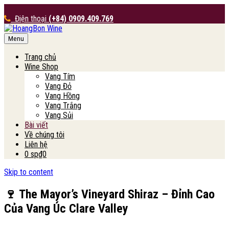
Điện thoại
(+84) 0909.409.769
Menu
HoangBon Wine
Trang chủ
Wine Shop
Vang Tím
Vang Đỏ
Vang Hồng
Vang Trắng
Vang Sủi
Bài viết
Về chúng tôi
Liên hệ
0 sp
₫0
Skip to content
🍷 The Mayor’s Vineyard Shiraz – Đỉnh Cao
Của Vang Úc Clare Valley