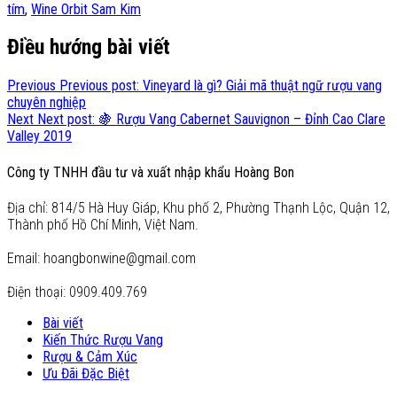
tím
,
Wine Orbit Sam Kim
Điều hướng bài viết
Previous
Previous post:
Vineyard là gì? Giải mã thuật ngữ rượu vang
chuyên nghiệp
Next
Next post:
🍇 Rượu Vang Cabernet Sauvignon – Đỉnh Cao Clare
Valley 2019
Công ty TNHH đầu tư và xuất nhập khẩu Hoàng Bon
Địa chỉ: 814/5 Hà Huy Giáp, Khu phố 2, Phường Thạnh Lộc, Quận 12,
Thành phố Hồ Chí Minh, Việt Nam.
Email: hoangbonwine@gmail.com
Điện thoại: 0909.409.769
Bài viết
Kiến Thức Rượu Vang
Rượu & Cảm Xúc
Ưu Đãi Đặc Biệt