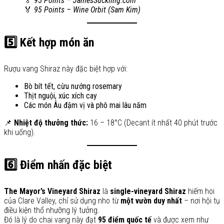
🏅
95 Points – JamesSuckling.com
🏅
95 Points – Wine Orbit (Sam Kim)
5️⃣ Kết hợp món ăn
Rượu vang Shiraz này đặc biệt hợp với:
Bò bít tết, cừu nướng rosemary
Thịt nguội, xúc xích cay
Các món Âu đậm vị và phô mai lâu năm
📌
Nhiệt độ thưởng thức:
16 – 18°C (Decant ít nhất 40 phút trước
khi uống).
6️⃣ Điểm nhấn đặc biệt
The Mayor’s Vineyard Shiraz
là
single-vineyard Shiraz
hiếm hoi
của Clare Valley, chỉ sử dụng nho từ
một vườn duy nhất
– nơi hội tụ
điều kiện thổ nhưỡng lý tưởng.
Đó là lý do chai vang này đạt
95 điểm quốc tế
và được xem như