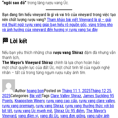
“ngôi sao đỏ”
trong làng rượu vang Úc.
Bạn đang tìm hiểu vineyard là gì và vai trò của vineyard trong việc tạo
nên chất lượng rượu vang?
Tham khảo bài viết Vineyard là gì – giải
mã thuật ngữ rượu vang giúp bạn hiểu rõ nguồn gốc, vùng trồng nho
và ảnh hưởng của vineyard đến hương vị rượu vang tại đây
.
🏁
Lời kết
Nếu bạn yêu thích những chai
rượu vang Shiraz
đậm đà nhưng vẫn
thanh lịch,
The Mayor’s Vineyard Shiraz
chính là lựa chọn hoàn hảo:
một chút quyền lực của đất Úc, một chút tinh tế của người nghệ
nhân – tất cả trong từng ngụm rượu ruby ánh tím.
Author
hoang bon
Posted on
Tháng 11 1, 2025
Tháng 12 25,
2025
Categories
Bài viết
Tags
Clare Valley Shiraz
,
James Suckling 95
Points
,
Knappstein Winery
,
rượu vang cao cấp
,
rượu vang clare valley
,
rượu vang premium
,
rượu vang Shiraz
,
rượu vang thưởng thức với bò
bít tết
,
rượu vang Úc mạnh mẽ
,
Shiraz Úc 95 điểm
,
The Mayor’s
Vineyard
,
vang đậm vị
,
vang đỏ Úc
,
vang đơn giống
,
vang ruby ánh