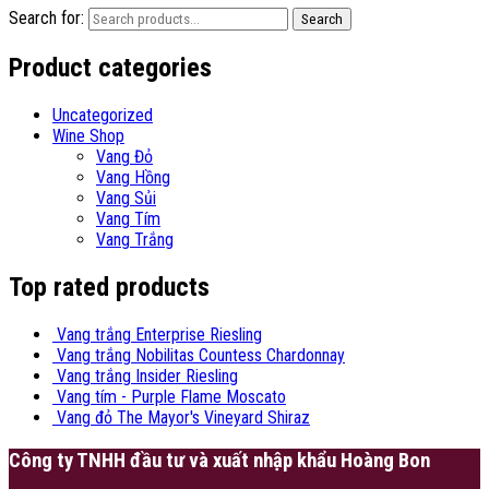
Search for:
Search
Product categories
Uncategorized
Wine Shop
Vang Đỏ
Vang Hồng
Vang Sủi
Vang Tím
Vang Trắng
Top rated products
Vang trắng Enterprise Riesling
Vang trắng Nobilitas Countess Chardonnay
Vang trắng Insider Riesling
Vang tím - Purple Flame Moscato
Vang đỏ The Mayor's Vineyard Shiraz
Công ty TNHH đầu tư và xuất nhập khẩu Hoàng Bon