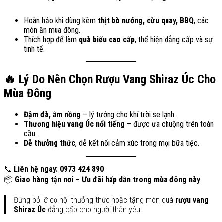
Hoàn hảo khi dùng kèm
thịt bò nướng, cừu quay, BBQ
, các
món ăn mùa đông.
Thích hợp để làm
quà biếu cao cấp
, thể hiện đẳng cấp và sự
tinh tế.
🔥 Lý Do Nên Chọn Rượu Vang Shiraz Úc Cho
Mùa Đông
Đậm đà, ấm nồng
– lý tưởng cho khí trời se lạnh.
Thương hiệu vang Úc nổi tiếng
– được ưa chuộng trên toàn
cầu.
Dễ thưởng thức
, dễ kết nối cảm xúc trong mọi bữa tiệc.
📞
Liên hệ ngay: 0973 424 890
📦
Giao hàng tận nơi – Ưu đãi hấp dẫn trong mùa đông này
Đừng bỏ lỡ cơ hội thưởng thức hoặc tặng món quà
rượu vang
Shiraz Úc
đẳng cấp cho người thân yêu!