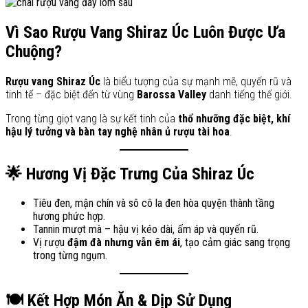
Vì Sao Rượu Vang Shiraz Úc Luôn Được Ưa
Chuộng?
Rượu vang Shiraz Úc
là biểu tượng của sự mạnh mẽ, quyến rũ và
tinh tế – đặc biệt đến từ vùng
Barossa Valley
danh tiếng thế giới.
Trong từng giọt vang là sự kết tinh của
thổ nhưỡng đặc biệt, khí
hậu lý tưởng và bàn tay nghệ nhân ủ rượu tài hoa
.
🌟 Hương Vị Đặc Trưng Của Shiraz Úc
Tiêu đen, mận chín và sô cô la đen hòa quyện thành tầng
hương phức hợp.
Tannin mượt mà – hậu vị kéo dài, ấm áp và quyến rũ.
Vị rượu
đậm đà nhưng vẫn êm ái
, tạo cảm giác sang trọng
trong từng ngụm.
🍽️ Kết Hợp Món Ăn & Dịp Sử Dụng