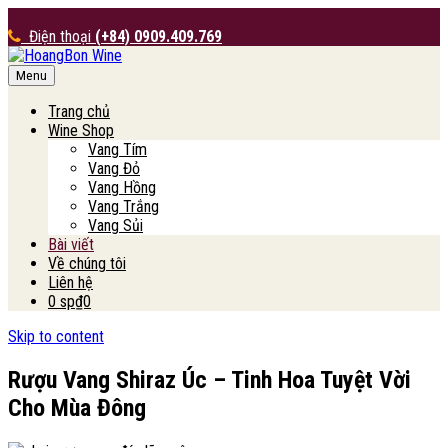
Điện thoại
(+84) 0909.409.769
Menu
HoangBon Wine
Trang chủ
Wine Shop
Vang Tím
Vang Đỏ
Vang Hồng
Vang Trắng
Vang Sủi
Bài viết
Về chúng tôi
Liên hệ
0 sp
₫0
Skip to content
Rượu Vang Shiraz Úc – Tinh Hoa Tuyệt Vời
Cho Mùa Đông