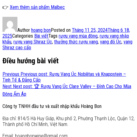
👉
Xem thêm sản phẩm Malbec
Author
hoang bon
Posted on
Tháng 11 25, 2024
Tháng 6 18,
2025
Categories
Bài viết
Tags
rượu vang mùa đông
,
rượu vang nhập
khẩu
,
rượu vang Shiraz Úc
,
thưởng thức rượu vang
,
vang đỏ Úc
,
vang
Shiraz cao cấp
Điều hướng bài viết
Previous
Previous post:
Rượu Vang Úc Nobilitas và Knappstein –
Tinh Tế & Đẳng Cấp
Next
Next post:
🏆 Rượu Vang Úc Clare Valley – Đỉnh Cao Cho Mùa
Đông Ấm Áp
Công ty TNHH đầu tư và xuất nhập khẩu Hoàng Bon
Địa chỉ: 814/5 Hà Huy Giáp, Khu phố 2, Phường Thạnh Lộc, Quận 12,
Thành phố Hồ Chí Minh, Việt Nam.
Email: hoangbonwine@gmail.com