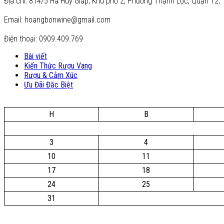
Địa chỉ: 814/5 Hà Huy Giáp, Khu phố 2, Phường Thạnh Lộc, Quận 12, 
Email: hoangbonwine@gmail.com
Điện thoại: 0909.409.769
Bài viết
Kiến Thức Rượu Vang
Rượu & Cảm Xúc
Ưu Đãi Đặc Biệt
H
B
3
4
10
11
17
18
24
25
31