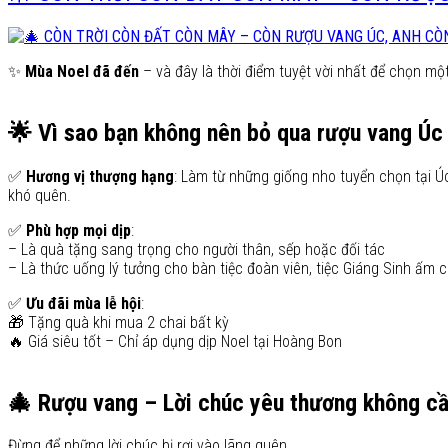
✨
Mùa Noel đã đến
– và đây là thời điểm tuyệt vời nhất để chọn mộ
🌟 Vì sao bạn không nên bỏ qua rượu vang Úc
✅
Hương vị thượng hạng
: Làm từ những giống nho tuyển chọn tại Úc
khó quên.
✅
Phù hợp mọi dịp
:
– Là quà tặng sang trọng cho người thân, sếp hoặc đối tác
– Là thức uống lý tưởng cho bàn tiệc đoàn viên, tiệc Giáng Sinh ấm 
✅
Ưu đãi mùa lễ hội
:
🎁 Tặng quà khi mua 2 chai bất kỳ
🔥 Giá siêu tốt – Chỉ áp dụng dịp Noel tại Hoàng Bon
🎄 Rượu vang – Lời chúc yêu thương không cầ
Đừng để những lời chúc bị rơi vào lãng quên.