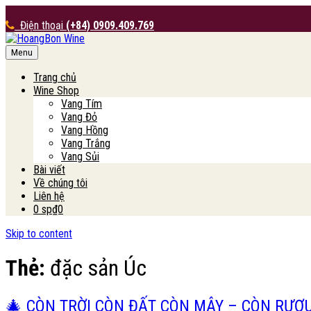
Điện thoại
(+84) 0909.409.769
Menu
HoangBon Wine
Trang chủ
Wine Shop
Vang Tím
Vang Đỏ
Vang Hồng
Vang Trắng
Vang Sủi
Bài viết
Về chúng tôi
Liên hệ
0 sp
₫0
Skip to content
Thẻ:
đặc sản Úc
🎄 CÒN TRỜI CÒN ĐẤT CÒN MÂY – CÒN RƯỢU