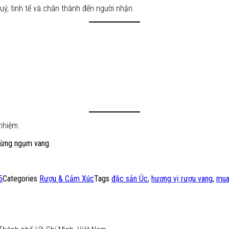
uý, tinh tế và chân thành đến người nhận.
nhiệm.
từng ngụm vang.
5
Categories
Rượu & Cảm Xúc
Tags
đặc sản Úc
,
hương vị rượu vang
,
mua