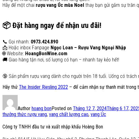
Hãy để một chai
rượu vang Úc mùa Noel
thay bạn gửi gắm sự trân q
📦 Đặt hàng ngay để nhận ưu đãi!
📞 Gọi nhanh:
0973.424.890
📩 Hoặc inbox Fanpage
Ngọc Loan – Rượu Vang Ngoại Nhập
🌐 Website:
HoangBonWine.com
🚚 Giao hàng tận nơi, số lượng có hạn – nhanh tay kẻo hết!
🔞 Sản phẩm rượu vang dành cho người trên 18 tuổi. Uống có trách 
Hãy thử
The Insider Riesling 2022
– để cảm nhận sự thanh mát trong 
Author
hoang bon
Posted on
Tháng 12 7, 2024
Tháng 6 17, 202
thưởng thức rượu vang
,
vang chất lượng cao
,
vang Úc
Công ty TNHH đầu tư và xuất nhập khẩu Hoàng Bon