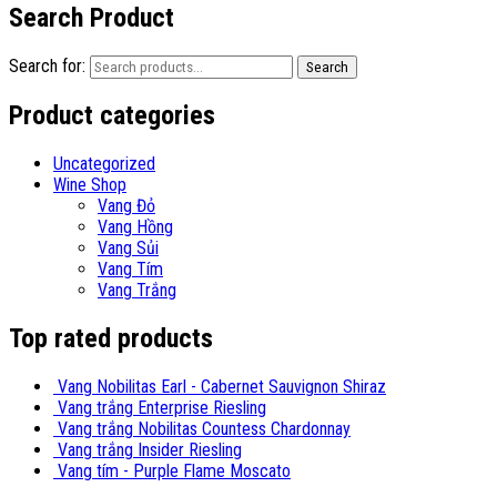
Search Product
Search for:
Search
Product categories
Uncategorized
Wine Shop
Vang Đỏ
Vang Hồng
Vang Sủi
Vang Tím
Vang Trắng
Top rated products
Vang Nobilitas Earl - Cabernet Sauvignon Shiraz
Vang trắng Enterprise Riesling
Vang trắng Nobilitas Countess Chardonnay
Vang trắng Insider Riesling
Vang tím - Purple Flame Moscato