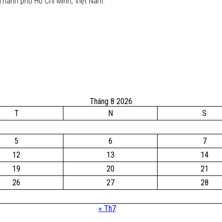
Thành phố Hồ Chí Minh, Việt Nam.
Tháng 8 2026
T
N
S
5
6
7
12
13
14
19
20
21
26
27
28
« Th7