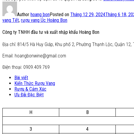
Author
hoang bon
Posted on
Tháng 12 29, 2024
Tháng 6 18, 20
vang Tết
,
rượu vang Úc Hoàng Bon
Công ty TNHH đầu tư và xuất nhập khẩu Hoàng Bon
Địa chỉ: 814/5 Hà Huy Giáp, Khu phố 2, Phường Thạnh Lộc, Quận 12, 
Email: hoangbonwine@gmail.com
Điện thoại: 0909.409.769
Bài viết
Kiến Thức Rượu Vang
Rượu & Cảm Xúc
Ưu Đãi Đặc Biệt
H
B
3
4