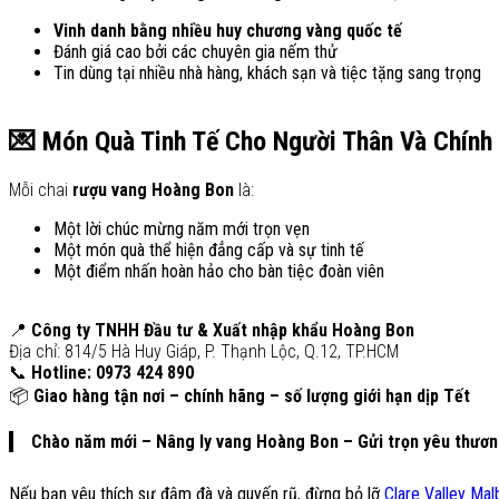
Vinh danh bằng nhiều huy chương vàng quốc tế
Đánh giá cao bởi các chuyên gia nếm thử
Tin dùng tại nhiều nhà hàng, khách sạn và tiệc tặng sang trọng
💌 Món Quà Tinh Tế Cho Người Thân Và Chính
Mỗi chai
rượu vang Hoàng Bon
là:
Một lời chúc mừng năm mới trọn vẹn
Một món quà thể hiện đẳng cấp và sự tinh tế
Một điểm nhấn hoàn hảo cho bàn tiệc đoàn viên
📍
Công ty TNHH Đầu tư & Xuất nhập khẩu Hoàng Bon
Địa chỉ: 814/5 Hà Huy Giáp, P. Thạnh Lộc, Q.12, TP.HCM
📞
Hotline: 0973 424 890
📦
Giao hàng tận nơi – chính hãng – số lượng giới hạn dịp Tết
Chào năm mới – Nâng ly vang Hoàng Bon – Gửi trọn yêu thương
Nếu bạn yêu thích sự đậm đà và quyến rũ, đừng bỏ lỡ
Clare Valley Ma