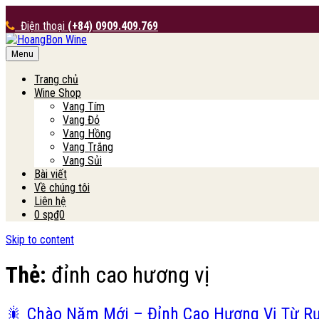
Điện thoại
(+84) 0909.409.769
Menu
HoangBon Wine
Trang chủ
Wine Shop
Vang Tím
Vang Đỏ
Vang Hồng
Vang Trắng
Vang Sủi
Bài viết
Về chúng tôi
Liên hệ
0 sp
₫0
Skip to content
Thẻ:
đỉnh cao hương vị
🎇 Chào Năm Mới – Đỉnh Cao Hương Vị Từ R