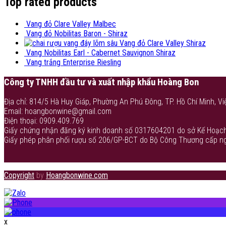
Top rated products
Vang đỏ Clare Valley Malbec
Vang đỏ Nobilitas Baron - Shiraz
Vang đỏ Clare Valley Shiraz
Vang Nobilitas Earl - Cabernet Sauvignon Shiraz
Vang trắng Enterprise Riesling
Công ty TNHH đầu tư và xuất nhập khẩu Hoàng Bon
Địa chỉ: 814/5 Hà Huy Giáp, Phường An Phú Đông, TP. Hồ Chí Minh, Vi
Email: hoangbonwine@gmail.com
Điện thoại: 0909.409.769
Giấy chứng nhận đăng ký kinh doanh số 0317604201 do sở Kế Hoạch
Giấy phép phân phối rượu số 206/GP-BCT do Bộ Công Thương cấp n
Copyright
by
Hoangbonwine.com
x