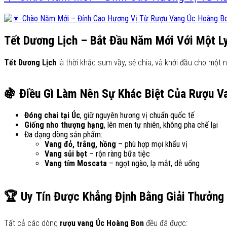
Tết Dương Lịch – Bắt Đầu Năm Mới Với Một L
Tết Dương Lịch
là thời khắc sum vầy, sẻ chia, và khởi đầu cho một 
🍇 Điều Gì Làm Nên Sự Khác Biệt Của Rượu V
Đóng chai tại Úc
, giữ nguyên hương vị chuẩn quốc tế
Giống nho thượng hạng
, lên men tự nhiên, không pha chế lại
Đa dạng dòng sản phẩm:
Vang đỏ, trắng, hồng
– phù hợp mọi khẩu vị
Vang sủi bọt
– rộn ràng bữa tiệc
Vang tím Moscata
– ngọt ngào, lạ mắt, dễ uống
🏆 Uy Tín Được Khẳng Định Bằng Giải Thưởng
Tất cả các dòng
rượu vang Úc Hoàng Bon
đều đã được: