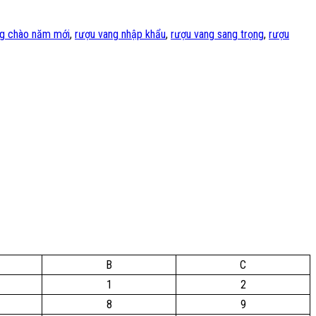
ng chào năm mới
,
rượu vang nhập khẩu
,
rượu vang sang trọng
,
rượu
B
C
1
2
8
9