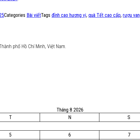
25
Categories
Bài viết
Tags
đỉnh cao hương vị
,
quà Tết cao cấp
,
rượu va
Thành phố Hồ Chí Minh, Việt Nam.
Tháng 8 2026
T
N
S
5
6
7