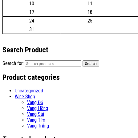
10
11
17
18
24
25
31
Search Product
Search for:
Search
Product categories
Uncategorized
Wine Shop
Vang Đỏ
Vang Hồng
Vang Sủi
Vang Tím
Vang Trắng