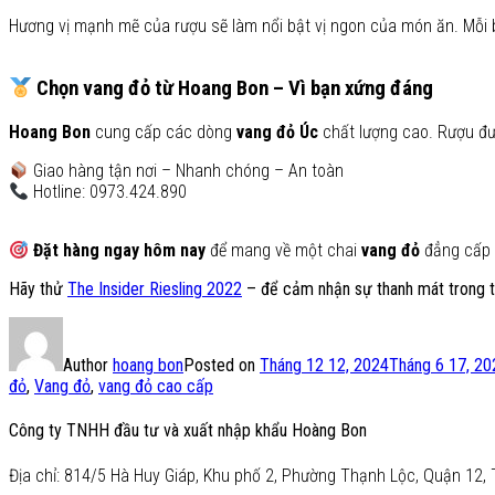
Hương vị mạnh mẽ của rượu sẽ làm nổi bật vị ngon của món ăn. Mỗi b
Chọn vang đỏ từ Hoang Bon – Vì bạn xứng đáng
Hoang Bon
cung cấp các dòng
vang đỏ Úc
chất lượng cao. Rượu đư
Giao hàng tận nơi – Nhanh chóng – An toàn
Hotline: 0973.424.890
Đặt hàng ngay hôm nay
để mang về một chai
vang đỏ
đẳng cấp c
Hãy thử
The Insider Riesling 2022
– để cảm nhận sự thanh mát trong 
Author
hoang bon
Posted on
Tháng 12 12, 2024
Tháng 6 17, 20
đỏ
,
Vang đỏ
,
vang đỏ cao cấp
Công ty TNHH đầu tư và xuất nhập khẩu Hoàng Bon
Địa chỉ: 814/5 Hà Huy Giáp, Khu phố 2, Phường Thạnh Lộc, Quận 12, 