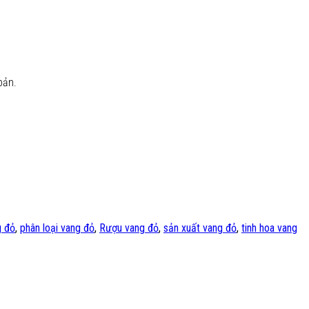
bản.
g đỏ
,
phân loại vang đỏ
,
Rượu vang đỏ
,
sản xuất vang đỏ
,
tinh hoa vang