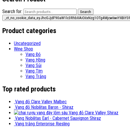
Search for:
Search
Product categories
Uncategorized
Wine Shop
Vang Đỏ
Vang Hồng
Vang Sủi
Vang Tím
Vang Trắng
Top rated products
Vang đỏ Clare Valley Malbec
Vang đỏ Nobilitas Baron - Shiraz
Vang đỏ Clare Valley Shiraz
Vang Nobilitas Earl - Cabernet Sauvignon Shiraz
Vang trắng Enterprise Riesling