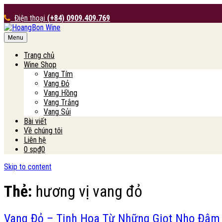
Điện thoại
(+84) 0909.409.769
Menu
HoangBon Wine
Trang chủ
Wine Shop
Vang Tím
Vang Đỏ
Vang Hồng
Vang Trắng
Vang Sủi
Bài viết
Về chúng tôi
Liên hệ
0 sp
₫0
Skip to content
Thẻ:
hương vị vang đỏ
Vang Đỏ – Tinh Hoa Từ Những Giọt Nho Đậm 