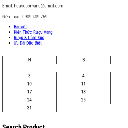
Email: hoangbonwine@gmail.com
Điện thoại: 0909.409.769
Bài viết
Kiến Thức Rượu Vang
Rượu & Cảm Xúc
Ưu Đãi Đặc Biệt
H
B
3
4
10
11
17
18
24
25
31
Search Product