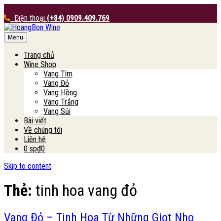
Điện thoại
(+84) 0909.409.769
Menu
HoangBon Wine
Trang chủ
Wine Shop
Vang Tím
Vang Đỏ
Vang Hồng
Vang Trắng
Vang Sủi
Bài viết
Về chúng tôi
Liên hệ
0 sp
₫0
Skip to content
Thẻ:
tinh hoa vang đỏ
Vang Đỏ – Tinh Hoa Từ Những Giọt Nho