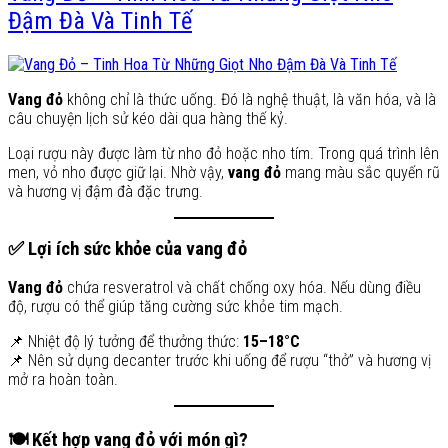
Đậm Đà Và Tinh Tế
Vang đỏ
không chỉ là thức uống. Đó là nghệ thuật, là văn hóa, và là
câu chuyện lịch sử kéo dài qua hàng thế kỷ.
Loại rượu này được làm từ nho đỏ hoặc nho tím. Trong quá trình lên
men, vỏ nho được giữ lại. Nhờ vậy,
vang đỏ
mang màu sắc quyến rũ
và hương vị đậm đà đặc trưng.
✅ Lợi ích sức khỏe của vang đỏ
Vang đỏ
chứa resveratrol và chất chống oxy hóa. Nếu dùng điều
độ, rượu có thể giúp tăng cường sức khỏe tim mạch.
📌 Nhiệt độ lý tưởng để thưởng thức:
15–18°C
📌 Nên sử dụng decanter trước khi uống để rượu “thở” và hương vị
mở ra hoàn toàn.
🍽 Kết hợp vang đỏ với món gì?