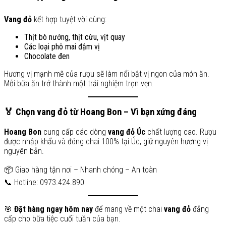
Vang đỏ
kết hợp tuyệt vời cùng:
Thịt bò nướng, thịt cừu, vịt quay
Các loại phô mai đậm vị
Chocolate đen
Hương vị mạnh mẽ của rượu sẽ làm nổi bật vị ngon của món ăn.
Mỗi bữa ăn trở thành một trải nghiệm trọn vẹn.
🏅 Chọn vang đỏ từ Hoang Bon – Vì bạn xứng đáng
Hoang Bon
cung cấp các dòng
vang đỏ Úc
chất lượng cao. Rượu
được nhập khẩu và đóng chai 100% tại Úc, giữ nguyên hương vị
nguyên bản.
📦 Giao hàng tận nơi – Nhanh chóng – An toàn
📞 Hotline: 0973.424.890
🎯
Đặt hàng ngay hôm nay
để mang về một chai
vang đỏ
đẳng
cấp cho bữa tiệc cuối tuần của bạn.