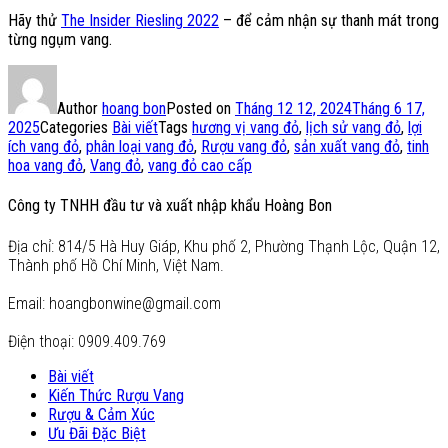
Hãy thử
The Insider Riesling 2022
– để cảm nhận sự thanh mát trong
từng ngụm vang.
Author
hoang bon
Posted on
Tháng 12 12, 2024
Tháng 6 17,
2025
Categories
Bài viết
Tags
hương vị vang đỏ
,
lịch sử vang đỏ
,
lợi
ích vang đỏ
,
phân loại vang đỏ
,
Rượu vang đỏ
,
sản xuất vang đỏ
,
tinh
hoa vang đỏ
,
Vang đỏ
,
vang đỏ cao cấp
Công ty TNHH đầu tư và xuất nhập khẩu Hoàng Bon
Địa chỉ: 814/5 Hà Huy Giáp, Khu phố 2, Phường Thạnh Lộc, Quận 12,
Thành phố Hồ Chí Minh, Việt Nam.
Email: hoangbonwine@gmail.com
Điện thoại: 0909.409.769
Bài viết
Kiến Thức Rượu Vang
Rượu & Cảm Xúc
Ưu Đãi Đặc Biệt