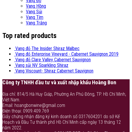
Vang Đỏ
Vang Hồng
Vang Sủi
Vang Tím
Vang Trắng
Top rated products
Vang đỏ The Insider Shiraz Malbec
Vang đỏ Enterprise Vineyard - Cabernet Sauvignon 2019
Vang đỏ Clare Valley Cabernet Sauvignon
Vang sủi NV Sparkling Shiraz
Vang Viscount- Shiraz Cabernet Sauvignon
Công ty TNHH đầu tư và xuất nhập khẩu Hoàng Bon
Địa chỉ: 814/5 Hà Huy Giáp, Phường An Phú Đông, TP. Hồ Chí Minh,
Việt Nam.
Email: hoangbonwine@gmail.com
Điện thoại: 0909.409.769
Giấy chứng nhận đăng ký kinh doanh số 0317604201 do sở Kế
Hoạch và Đầu Tư thành phố Hồ Chí Minh cấp ngày 13 tháng 12
năm 2022.