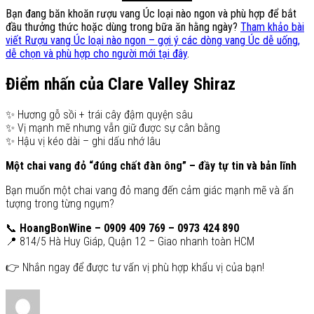
Bạn đang băn khoăn rượu vang Úc loại nào ngon và phù hợp để bắt
đầu thưởng thức hoặc dùng trong bữa ăn hằng ngày?
Tham khảo bài
viết Rượu vang Úc loại nào ngon – gợi ý các dòng vang Úc dễ uống,
dễ chọn và phù hợp cho người mới tại đây
.
Điểm nhấn của Clare Valley Shiraz
✨ Hương gỗ sồi + trái cây đậm quyện sâu
✨ Vị mạnh mẽ nhưng vẫn giữ được sự cân bằng
✨ Hậu vị kéo dài – ghi dấu nhớ lâu
Một chai vang đỏ “đúng chất đàn ông” – đầy tự tin và bản lĩnh
Bạn muốn một chai vang đỏ mang đến cảm giác mạnh mẽ và ấn
tượng trong từng ngụm?
📞
HoangBonWine – 0909 409 769 – 0973 424 890
📍 814/5 Hà Huy Giáp, Quận 12 – Giao nhanh toàn HCM
👉 Nhắn ngay để được tư vấn vị phù hợp khẩu vị của bạn!