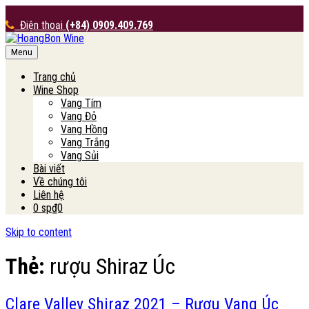
Điện thoại
(+84) 0909.409.769
Menu
HoangBon Wine
Trang chủ
Wine Shop
Vang Tím
Vang Đỏ
Vang Hồng
Vang Trắng
Vang Sủi
Bài viết
Về chúng tôi
Liên hệ
0 sp
₫0
Skip to content
Thẻ:
rượu Shiraz Úc
Clare Valley Shiraz 2021 – Rượu Vang Úc