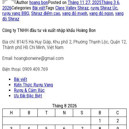
Author
hoang bon
Posted on
Tháng 11 27, 2025
Tháng 3 6,
2026
Categories
Bài viết
Tags
Clare Valley Shiraz
,
rượu Shiraz Úc
,
rượu vang BBQ
,
Shiraz điểm cao
,
vang đỏ mạnh
,
vang đỏ ngon
,
vang
đỏ Shiraz
Công ty TNHH đầu tư và xuất nhập khẩu Hoàng Bon
Địa chỉ: 814/5 Hà Huy Giáp, Khu phố 2, Phường Thạnh Lộc, Quận 12,
Thành phố Hồ Chí Minh, Việt Nam.
Email: hoangbonwine@gmail.com
Điện thoại: 0909.409.769
Bài viết
Kiến Thức Rượu Vang
Rượu & Cảm Xúc
Ưu Đãi Đặc Biệt
Tháng 8 2026
H
B
T
N
S
B
C
1
2
3
4
5
6
7
8
9