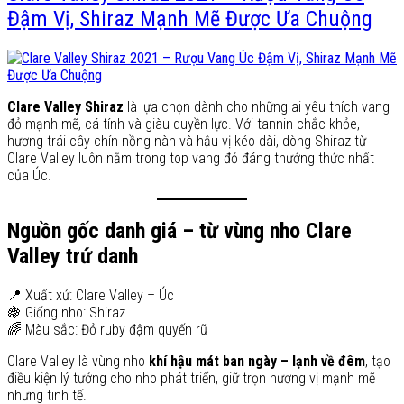
Đậm Vị, Shiraz Mạnh Mẽ Được Ưa Chuộng
Clare Valley Shiraz
là lựa chọn dành cho những ai yêu thích vang
đỏ mạnh mẽ, cá tính và giàu quyền lực. Với tannin chắc khỏe,
hương trái cây chín nồng nàn và hậu vị kéo dài, dòng Shiraz từ
Clare Valley luôn nằm trong top vang đỏ đáng thưởng thức nhất
của Úc.
Nguồn gốc danh giá – từ vùng nho Clare
Valley trứ danh
📍 Xuất xứ: Clare Valley – Úc
🍇 Giống nho: Shiraz
🌈 Màu sắc: Đỏ ruby đậm quyến rũ
Clare Valley là vùng nho
khí hậu mát ban ngày – lạnh về đêm
, tạo
điều kiện lý tưởng cho nho phát triển, giữ trọn hương vị mạnh mẽ
nhưng tinh tế.