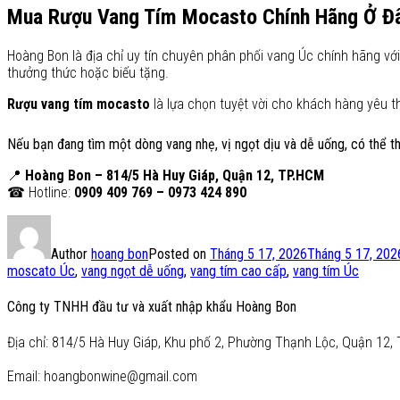
Mua Rượu Vang Tím Mocasto Chính Hãng Ở Đ
Hoàng Bon là địa chỉ uy tín chuyên phân phối vang Úc chính hãng v
thưởng thức hoặc biếu tặng.
Rượu vang tím mocasto
là lựa chọn tuyệt vời cho khách hàng yêu t
Nếu bạn đang tìm một dòng vang nhẹ, vị ngọt dịu và dễ uống, có thể 
📍
Hoàng Bon – 814/5 Hà Huy Giáp, Quận 12, TP.HCM
☎ Hotline:
0909 409 769 – 0973 424 890
Author
hoang bon
Posted on
Tháng 5 17, 2026
Tháng 5 17, 202
moscato Úc
,
vang ngọt dễ uống
,
vang tím cao cấp
,
vang tím Úc
Công ty TNHH đầu tư và xuất nhập khẩu Hoàng Bon
Địa chỉ: 814/5 Hà Huy Giáp, Khu phố 2, Phường Thạnh Lộc, Quận 12, 
Email: hoangbonwine@gmail.com