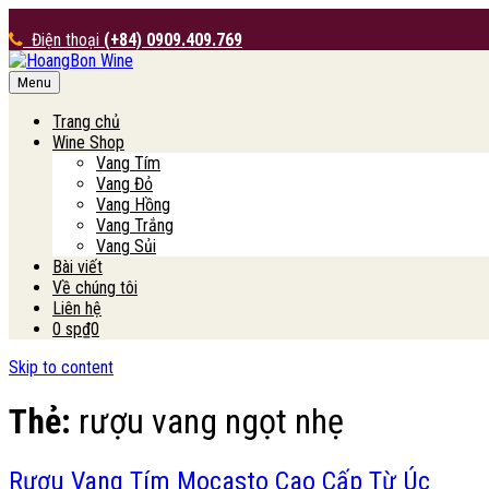
Điện thoại
(+84) 0909.409.769
Menu
HoangBon Wine
Trang chủ
Wine Shop
Vang Tím
Vang Đỏ
Vang Hồng
Vang Trắng
Vang Sủi
Bài viết
Về chúng tôi
Liên hệ
0 sp
₫0
Skip to content
Thẻ:
rượu vang ngọt nhẹ
Rượu Vang Tím Mocasto Cao Cấp Từ Úc