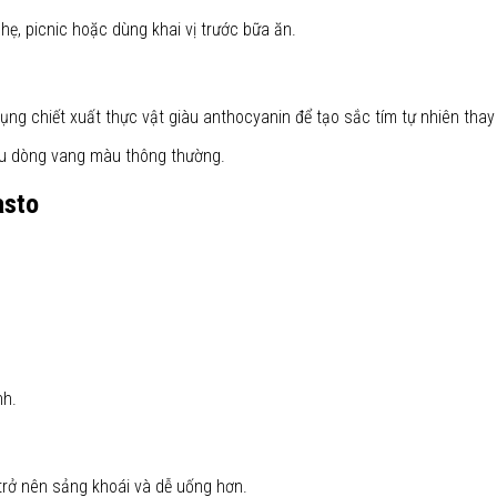
hẹ, picnic hoặc dùng khai vị trước bữa ăn.
g chiết xuất thực vật giàu anthocyanin để tạo sắc tím tự nhiên tha
iều dòng vang màu thông thường.
asto
nh.
trở nên sảng khoái và dễ uống hơn.