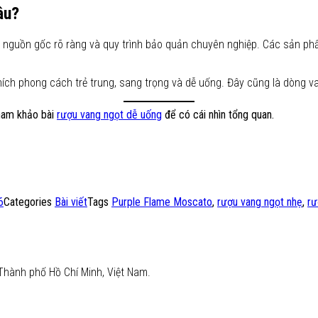
âu?
ới nguồn gốc rõ ràng và quy trình bảo quản chuyên nghiệp. Các sản p
hích phong cách trẻ trung, sang trọng và dễ uống. Đây cũng là dòng va
tham khảo bài
rượu vang ngọt dễ uống
để có cái nhìn tổng quan.
6
Categories
Bài viết
Tags
Purple Flame Moscato
,
rượu vang ngọt nhẹ
,
rư
Thành phố Hồ Chí Minh, Việt Nam.