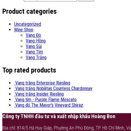
Product categories
Uncategorized
Wine Shop
Vang Đỏ
Vang Hồng
Vang Sủi
Vang Tím
Vang Trắng
Top rated products
Vang trắng Enterprise Riesling
Vang trắng Nobilitas Countess Chardonnay
Vang trắng Insider Riesling
Vang tím - Purple Flame Moscato
Vang đỏ The Mayor's Vineyard Shiraz
Công ty TNHH đầu tư và xuất nhập khẩu Hoàng Bon
Địa chỉ: 814/5 Hà Huy Giáp, Phường An Phú Đông, TP. Hồ Chí Minh, Vi