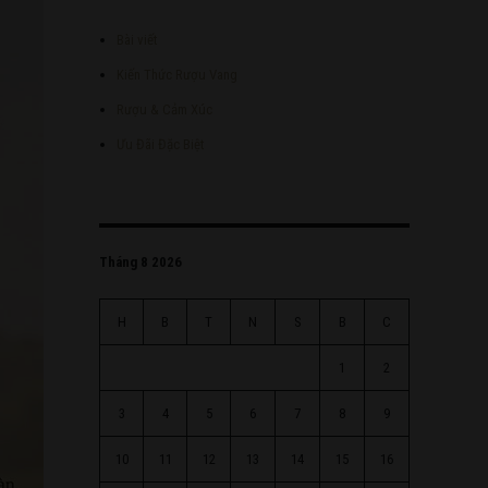
Bài viết
Kiến Thức Rượu Vang
Rượu & Cảm Xúc
Ưu Đãi Đặc Biệt
Tháng 8 2026
H
B
T
N
S
B
C
1
2
3
4
5
6
7
8
9
10
11
12
13
14
15
16