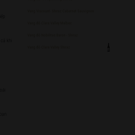
Vang Viscount- Shiraz Cabernet Sauvignon
iếp
Vang đỏ Clare Valley Malbec
Vang đỏ Nobilitas Baron - Shiraz
 cả khi
Vang đỏ Clare Valley Shiraz
oái
 bạn