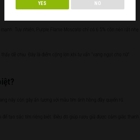
YES
NO
 mạnh. Tuy nhiên, Purple Flame Moscato chỉ có 6.5% cồn nên rất nhẹ
hấy dễ chịu. Đây là điểm cộng lớn khi tư vấn “vang ngọt cho nữ”.
iệt?
 vang này còn gây ấn tượng với màu tím ánh hồng đầy quyến rũ.
n để tạo sắc tím riêng biệt. Điều đó giúp rượu giữ được cảm giác than