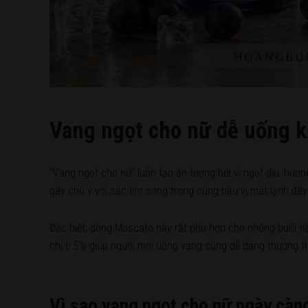
Vang ngọt cho nữ dễ uống k
“Vang ngọt cho nữ” luôn tạo ấn tượng bởi vị ngọt dịu, hư
gây chú ý với sắc tím sang trọng cùng hậu vị mát lạnh đầy
Đặc biệt, dòng Moscato này rất phù hợp cho những buổi tiệ
chỉ 6.5% giúp người mới uống vang cũng dễ dàng thưởng t
Vì sao vang ngọt cho nữ ngày càn