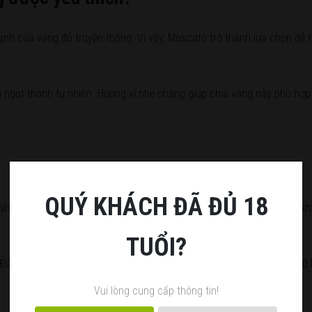
nh của vang đỏ truyền thống. Vì vậy, Moscato trở thành lựa chọn dễ t
 ngọt thanh tự nhiên. Hương vị nhẹ nhàng giúp chai vang này phù hợp
QUÝ KHÁCH ĐÃ ĐỦ 18
 cực kỳ cuốn hút. Khi uống lạnh, vị rượu trở nên tươi mát và sảng kh
TUỔI?
c. Đây là lý do nhiều khách nữ chọn dòng vang này cho các buổi gặp gỡ
Vui lòng cung cấp thông tin!