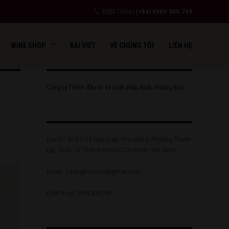
ĐIỆN THOẠI
(+84) 0909.409.769
WINE SHOP
BÀI VIẾT
VỀ CHÚNG TÔI
LIÊN HỆ
Công ty TNHH đầu tư và xuất nhập khẩu Hoàng Bon
Địa chỉ: 814/5 Hà Huy Giáp, Khu phố 2, Phường Thạnh
Lộc, Quận 12, Thành phố Hồ Chí Minh, Việt Nam.
Email: hoangbonwine@gmail.com
Điện thoại: 0909.409.769