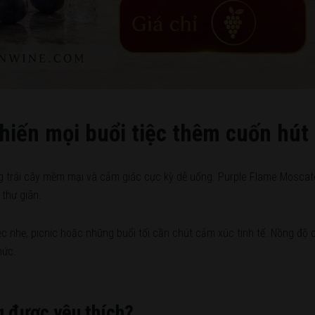
hiến mọi buổi tiệc thêm cuốn hút
ơng trái cây mềm mại và cảm giác cực kỳ dễ uống. Purple Flame Mosca
 thư giãn.
c nhẹ, picnic hoặc những buổi tối cần chút cảm xúc tinh tế. Nồng độ 
hức.
g được yêu thích?