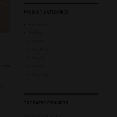
PRODUCT CATEGORIES
Uncategorized
Wine Shop
Vang Đỏ
Vang Hồng
Vang Sủi
to còn
Vang Tím
Vang Trắng
cồn
TOP RATED PRODUCTS
Vang sủi NV Sparkling Shiraz