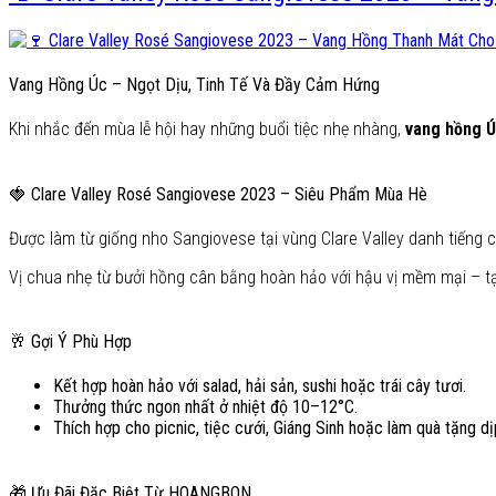
Vang Hồng Úc – Ngọt Dịu, Tinh Tế Và Đầy Cảm Hứng
Khi nhắc đến mùa lễ hội hay những buổi tiệc nhẹ nhàng,
vang hồng 
🍓 Clare Valley Rosé Sangiovese 2023 – Siêu Phẩm Mùa Hè
Được làm từ giống nho Sangiovese tại vùng Clare Valley danh tiếng 
Vị chua nhẹ từ bưởi hồng cân bằng hoàn hảo với hậu vị mềm mại – tạ
🥂 Gợi Ý Phù Hợp
Kết hợp hoàn hảo với salad, hải sản, sushi hoặc trái cây tươi.
Thưởng thức ngon nhất ở nhiệt độ 10–12°C.
Thích hợp cho picnic, tiệc cưới, Giáng Sinh hoặc làm quà tặng dịp
🎁 Ưu Đãi Đặc Biệt Từ HOANGBON