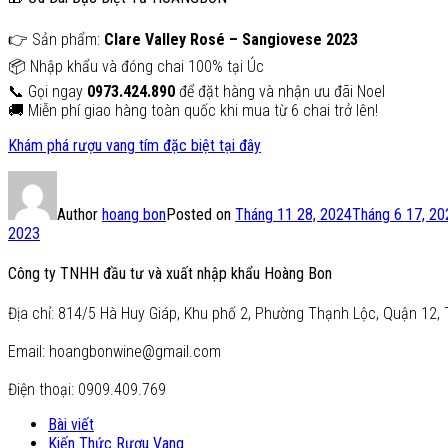
👉 Sản phẩm:
Clare Valley Rosé – Sangiovese 2023
📦 Nhập khẩu và đóng chai 100% tại Úc
📞 Gọi ngay
0973.424.890
để đặt hàng và nhận ưu đãi Noel
🚚 Miễn phí giao hàng toàn quốc khi mua từ 6 chai trở lên!
Khám phá rượu vang tím đặc biệt tại đây
Author
hoang bon
Posted on
Tháng 11 28, 2024
Tháng 6 17, 20
2023
Công ty TNHH đầu tư và xuất nhập khẩu Hoàng Bon
Địa chỉ: 814/5 Hà Huy Giáp, Khu phố 2, Phường Thạnh Lộc, Quận 12, 
Email: hoangbonwine@gmail.com
Điện thoại: 0909.409.769
Bài viết
Kiến Thức Rượu Vang