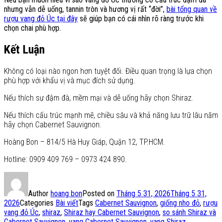
nhưng vẫn dễ uống, tannin tròn và hương vị rất “đời”,
bài tổng quan về
rượu vang đỏ Úc tại đây
sẽ giúp bạn có cái nhìn rõ ràng trước khi
chọn chai phù hợp.
Kết Luận
Không có loại nào ngon hơn tuyệt đối. Điều quan trọng là lựa chọn
phù hợp với khẩu vị và mục đích sử dụng.
Nếu thích sự đậm đà, mềm mại và dễ uống hãy chọn Shiraz.
Nếu thích cấu trúc mạnh mẽ, chiều sâu và khả năng lưu trữ lâu năm
hãy chọn Cabernet Sauvignon.
Hoàng Bon – 814/5 Hà Huy Giáp, Quận 12, TP.HCM.
Hotline: 0909 409 769 – 0973 424 890.
Author
hoang bon
Posted on
Tháng 5 31, 2026
Tháng 5 31,
2026
Categories
Bài viết
Tags
Cabernet Sauvignon
,
giống nho đỏ
,
rượu
vang đỏ Úc
,
shiraz
,
Shiraz hay Cabernet Sauvignon
,
so sánh Shiraz và
Cabernet Sauvignon
,
vang Cabernet Sauvignon
,
vang Shiraz