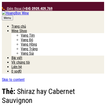
Điện thoại
(+84) 0909.409.769
Menu
HoangBon Wine
Trang chủ
Wine Shop
Vang Tím
Vang Đỏ
Vang Hồng
Vang Trắng
Vang Sủi
Bài viết
Về chúng tôi
Liên hệ
0 sp
₫0
Skip to content
Thẻ:
Shiraz hay Cabernet
Sauvignon