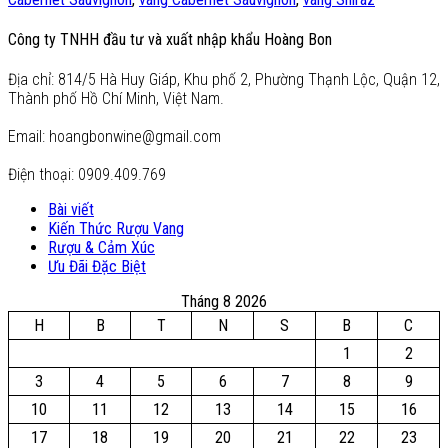
Công ty TNHH đầu tư và xuất nhập khẩu Hoàng Bon
Địa chỉ: 814/5 Hà Huy Giáp, Khu phố 2, Phường Thạnh Lộc, Quận 12,
Thành phố Hồ Chí Minh, Việt Nam.
Email: hoangbonwine@gmail.com
Điện thoại: 0909.409.769
Bài viết
Kiến Thức Rượu Vang
Rượu & Cảm Xúc
Ưu Đãi Đặc Biệt
Tháng 8 2026
H
B
T
N
S
B
C
1
2
3
4
5
6
7
8
9
10
11
12
13
14
15
16
17
18
19
20
21
22
23