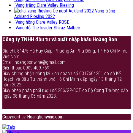
Vang trắng Clare Valley Riesling
Vang trắng
Ackland Riesling 2022
Vang hồng Clare Valley ROSE
Vang đỏ The Insider Shiraz Malbec
Công ty TNHH đầu tư và xuất nhập khẩu Hoàng Bon
Địa chỉ: 814/5 Hà Huy Giáp, Phường An Phú Đông, TP. Hồ Chí Minh,
Việt Nam.
Email: hoangbonwine@gmail.com
Điện thoại: 0909.409.769
Giấy chứng nhận đăng ký kinh doanh số 0317604201 do sở Kế
Hoạch và Đầu Tư thành phố Hồ Chí Minh cấp ngày 13 tháng 12
năm 2022.
Giấy phép phân phối rượu số 206/GP-BCT do Bộ Công Thương cấp
ngày 08 tháng 05 năm 2023.
Copyright
by
Hoangbonwine.com