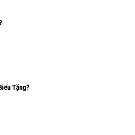
?
Biếu Tặng?