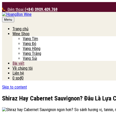
Điện thoại
(+84) 0909.409.769
Menu
HoangBon Wine
Trang chủ
Wine Shop
Vang Tím
Vang Đỏ
Vang Hồng
Vang Trắng
Vang Sủi
Bài viết
Về chúng tôi
Liên hệ
0 sp
₫0
Skip to content
Shiraz Hay Cabernet Sauvignon? Đâu Là Lựa 