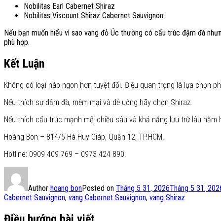
Nobilitas Earl Cabernet Shiraz
Nobilitas Viscount Shiraz Cabernet Sauvignon
Nếu bạn muốn hiểu vì sao vang đỏ Úc thường có cấu trúc đậm đà nhưng 
phù hợp.
Kết Luận
Không có loại nào ngon hơn tuyệt đối. Điều quan trọng là lựa chọn p
Nếu thích sự đậm đà, mềm mại và dễ uống hãy chọn Shiraz.
Nếu thích cấu trúc mạnh mẽ, chiều sâu và khả năng lưu trữ lâu năm
Hoàng Bon – 814/5 Hà Huy Giáp, Quận 12, TP.HCM.
Hotline: 0909 409 769 – 0973 424 890.
Author
hoang bon
Posted on
Tháng 5 31, 2026
Tháng 5 31, 202
Cabernet Sauvignon
,
vang Cabernet Sauvignon
,
vang Shiraz
Điều hướng bài viết