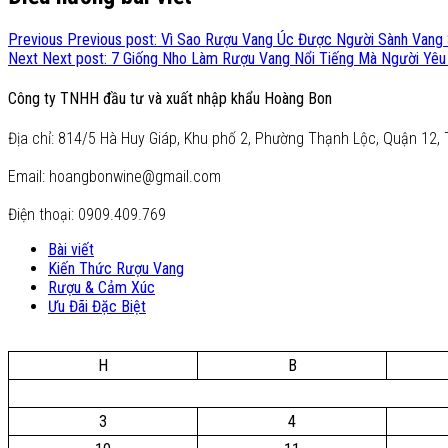
Previous
Previous post:
Vì Sao Rượu Vang Úc Được Người Sành Vang
Next
Next post:
7 Giống Nho Làm Rượu Vang Nổi Tiếng Mà Người Yêu
Công ty TNHH đầu tư và xuất nhập khẩu Hoàng Bon
Địa chỉ: 814/5 Hà Huy Giáp, Khu phố 2, Phường Thạnh Lộc, Quận 12, 
Email: hoangbonwine@gmail.com
Điện thoại: 0909.409.769
Bài viết
Kiến Thức Rượu Vang
Rượu & Cảm Xúc
Ưu Đãi Đặc Biệt
H
B
3
4