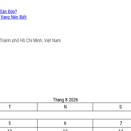
 Săn Đón?
 Vang Nên Biết
Thành phố Hồ Chí Minh, Việt Nam.
Tháng 8 2026
T
N
S
5
6
7