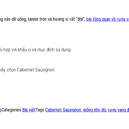
vẫn dễ uống, tannin tròn và hương vị rất “đời”,
bài tổng quan về rượu v
hù hợp với khẩu vị và mục đích sử dụng.
 hãy chọn Cabernet Sauvignon.
6
Categories
Bài viết
Tags
Cabernet Sauvignon
,
giống nho đỏ
,
rượu vang 