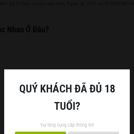
ợc giá trị thực sự của rượu vang. Ngược lại, chọn sai có thể khiến tr
ác Nhau Ở Đâu?
QUÝ KHÁCH ĐÃ ĐỦ 18
TUỔI?
Vui lòng cung cấp thông tin!