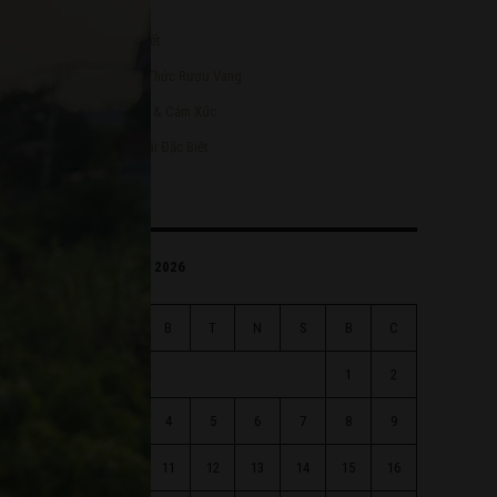
Bài viết
Kiến Thức Rượu Vang
Rượu & Cảm Xúc
Ưu Đãi Đặc Biệt
Tháng 8 2026
H
B
T
N
S
B
C
1
2
3
4
5
6
7
8
9
10
11
12
13
14
15
16