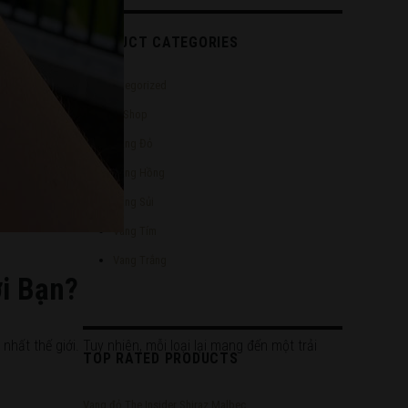
PRODUCT CATEGORIES
Uncategorized
Wine Shop
Vang Đỏ
Vang Hồng
Vang Sủi
Vang Tím
Vang Trắng
i Bạn?
hất thế giới. Tuy nhiên, mỗi loại lại mang đến một trải
TOP RATED PRODUCTS
Vang đỏ The Insider Shiraz Malbec