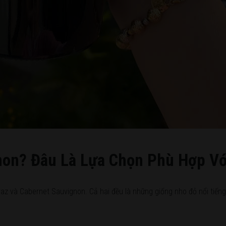
non? Đâu Là Lựa Chọn Phù Hợp Vớ
z và Cabernet Sauvignon. Cả hai đều là những giống nho đỏ nổi tiếng n