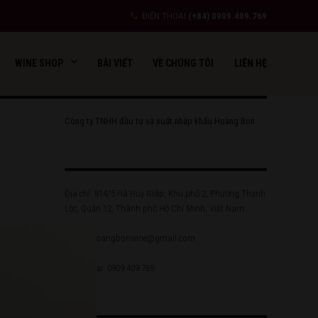
ĐIỆN THOẠI
(+84) 0909.409.769
WINE SHOP
BÀI VIẾT
VỀ CHÚNG TÔI
LIÊN HỆ
Công ty TNHH đầu tư và xuất nhập khẩu Hoàng Bon
Địa chỉ: 814/5 Hà Huy Giáp, Khu phố 2, Phường Thạnh
Lộc, Quận 12, Thành phố Hồ Chí Minh, Việt Nam.
Email: hoangbonwine@gmail.com
Điện thoại: 0909.409.769