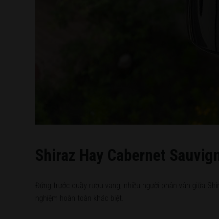
Shiraz Hay Cabernet Sauvig
Đứng trước quầy rượu vang, nhiều người phân vân giữa Shira
nghiệm hoàn toàn khác biệt.