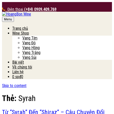
Điện thoại
(+84) 0909.409.769
Menu
HoangBon Wine
Trang chủ
Wine Shop
Vang Tím
Vang Đỏ
Vang Hồng
Vang Trắng
Vang Sủi
Bài viết
Về chúng tôi
Liên hệ
0 sp
₫0
Skip to content
Thẻ:
Syrah
Từ “Syrah” Đến “Shiraz” – Câu Chuyện Đổi