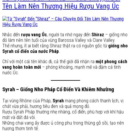
Tên Làm Nên Thương Hiệu Rượu Vang Úc
Nhắc đến
rượu vang Úc
, người ta nhớ ngay đến
Shiraz
– giống nho
đỏ làm nên tên tuổi của vùng Barossa Valley và Clare Valley.
Thế nhưng, ít ai biết rằng Shiraz thật ra có nguồn gốc từ
giống nho
Syrah cổ điển của nước Pháp
.
Chỉ với một cái tên khác đi, cả thế giới đã nhận ra
một phong cách
vang hoàn toàn mới
– phóng khoáng, mạnh mẽ và đậm cá tính
nước Úc.
Syrah – Giống Nho Pháp Cổ Điển Và Khiêm Nhường
Tại vùng Rhône của Pháp,
Syrah
mang phong cách thanh lịch, vị
chát vừa phải, hương tiêu đen và quả mọng đỏ.
Rượu Syrah Pháp thường nhẹ nhàng, cổ điển, phù hợp với khí hậu
mát và đất đá vôi.
Những chai vang ấy được ủ công phu trong thùng gỗ sồi, tạo nên
hương thơm tinh tế.