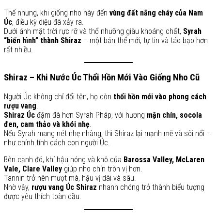
Thế nhưng, khi giống nho này đến
vùng đất nắng cháy của Nam
Úc
, điều kỳ diệu đã xảy ra.
Dưới ánh mặt trời rực rỡ và thổ nhưỡng giàu khoáng chất,
Syrah
“biến hình” thành Shiraz
– một bản thể mới, tự tin và táo bạo hơn
rất nhiều.
Shiraz – Khi Nước Úc Thổi Hồn Mới Vào Giống Nho Cũ
Người Úc không chỉ đổi tên, họ còn
thổi hồn mới vào phong cách
rượu vang
.
Shiraz Úc
đậm đà hơn Syrah Pháp, với hương
mận chín, socola
đen, cam thảo và khói nhẹ
.
Nếu Syrah mang nét nhẹ nhàng, thì Shiraz lại mạnh mẽ và sôi nổi –
như chính tính cách con người Úc.
Bên cạnh đó, khí hậu nóng và khô của
Barossa Valley, McLaren
Vale, Clare Valley
giúp nho chín tròn vị hơn.
Tannin trở nên mượt mà, hậu vị dài và sâu.
Nhờ vậy,
rượu vang Úc Shiraz
nhanh chóng trở thành biểu tượng
được yêu thích toàn cầu.