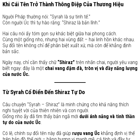
Khi Cái Tên Trở Thành Thông Điệp Của Thương Hiệu
Người Pháp thường nói: “Syrah là sự tinh tế.”
Còn người Úc thì tự hào rằng: “Shiraz là bản lĩnh.”
Hai câu nói ấy tóm gọn sự khác biệt giữa hai phong cách.
Cùng một giống nho, nhưng hai vùng đất – hai linh hồn khác nhau.
Sự đổi tên không chỉ để phân biệt xuất xứ, mà còn để khẳng định
bản sắc.
Ngày nay, chỉ cần thấy chữ
“Shiraz”
trên nhãn chai, người yêu vang
biết ngay: đây là một
chai vang đậm đà, tròn vị và đầy năng lượng
của nước Úc.
Từ Syrah Cổ Điển Đến Shiraz Tự Do
Câu chuyện “Syrah – Shiraz” là minh chứng cho khả năng thích
nghi tuyệt vời của thiên nhiên và con người.
Giống nho ấy đã tìm thấy bản ngã mới
dưới ánh nắng và tinh thần
tự do của nước Úc
.
Có lẽ, chính sự đổi tên này đã giúp
rượu vang Úc
khẳng định vị thế
trên bản đồ thế giới – bằng hương vị mạnh mẽ, cá tính và đầy tự