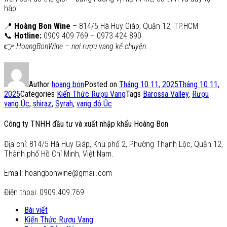
hào.
📍
Hoàng Bon Wine
– 814/5 Hà Huy Giáp, Quận 12, TP.HCM
📞
Hotline:
0909 409 769 – 0973 424 890
👉
HoangBonWine – nơi rượu vang kể chuyện.
Author
hoang bon
Posted on
Tháng 10 11, 2025
Tháng 10 11,
2025
Categories
Kiến Thức Rượu Vang
Tags
Barossa Valley
,
Rượu
vang Úc
,
shiraz
,
Syrah
,
vang đỏ Úc
Công ty TNHH đầu tư và xuất nhập khẩu Hoàng Bon
Địa chỉ: 814/5 Hà Huy Giáp, Khu phố 2, Phường Thạnh Lộc, Quận 12,
Thành phố Hồ Chí Minh, Việt Nam.
Email: hoangbonwine@gmail.com
Điện thoại: 0909.409.769
Bài viết
Kiến Thức Rượu Vang