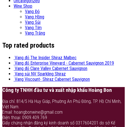
Uncategorized
Wine Shop
Vang Đỏ
Vang Hồng
Vang Sủi
Vang Tím
Vang Trắng
Top rated products
Vang đỏ The Insider Shiraz Malbec
Vang đỏ Enterprise Vineyard - Cabernet Sauvignon 2019
Vang đỏ Clare Valley Cabernet Sauvignon
Vang sủi NV Sparkling Shiraz
Vang Viscount- Shiraz Cabernet Sauvignon
Công ty TNHH đầu tư và xuất nhập khẩu Hoàng Bon
Địa chỉ: 814/5 Hà Huy Giáp, Phường An Phú Đông, TP. Hồ Chí Minh,
Việt Nam.
Email: hoangbonwine@gmail.com
Điện thoại: 0909.409.769
Giấy chứng nhận đăng ký kinh doanh số 0317604201 do sở Kế