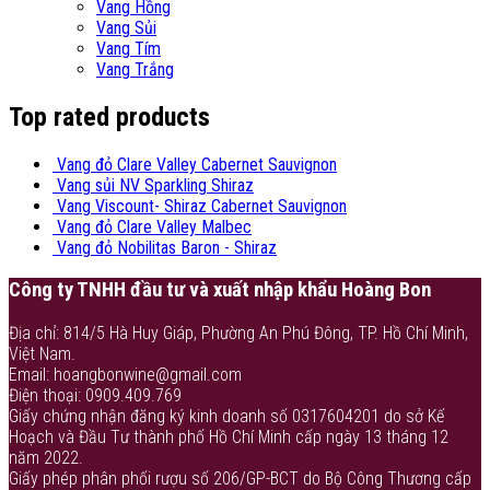
Vang Hồng
Vang Sủi
Vang Tím
Vang Trắng
Top rated products
Vang đỏ Clare Valley Cabernet Sauvignon
Vang sủi NV Sparkling Shiraz
Vang Viscount- Shiraz Cabernet Sauvignon
Vang đỏ Clare Valley Malbec
Vang đỏ Nobilitas Baron - Shiraz
Công ty TNHH đầu tư và xuất nhập khẩu Hoàng Bon
Địa chỉ: 814/5 Hà Huy Giáp, Phường An Phú Đông, TP. Hồ Chí Minh,
Việt Nam.
Email: hoangbonwine@gmail.com
Điện thoại: 0909.409.769
Giấy chứng nhận đăng ký kinh doanh số 0317604201 do sở Kế
Hoạch và Đầu Tư thành phố Hồ Chí Minh cấp ngày 13 tháng 12
năm 2022.
Giấy phép phân phối rượu số 206/GP-BCT do Bộ Công Thương cấp