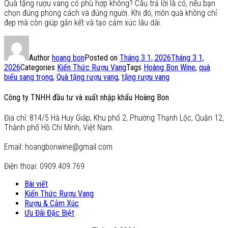
Quà tặng rượu vang có phù hợp không? Câu trả lời là có, nếu bạn
chọn đúng phong cách và đúng người. Khi đó, món quà không chỉ
đẹp mà còn giúp gắn kết và tạo cảm xúc lâu dài.
Author
hoang bon
Posted on
Tháng 3 1, 2026
Tháng 3 1,
2026
Categories
Kiến Thức Rượu Vang
Tags
Hoàng Bon Wine
,
quà
biếu sang trọng
,
Quà tặng rượu vang
,
tặng rượu vang
Công ty TNHH đầu tư và xuất nhập khẩu Hoàng Bon
Địa chỉ: 814/5 Hà Huy Giáp, Khu phố 2, Phường Thạnh Lộc, Quận 12,
Thành phố Hồ Chí Minh, Việt Nam.
Email: hoangbonwine@gmail.com
Điện thoại: 0909.409.769
Bài viết
Kiến Thức Rượu Vang
Rượu & Cảm Xúc
Ưu Đãi Đặc Biệt