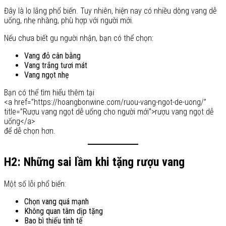
Đây là lo lắng phổ biến. Tuy nhiên, hiện nay có nhiều dòng vang dễ
uống, nhẹ nhàng, phù hợp với người mới.
Nếu chưa biết gu người nhận, bạn có thể chọn:
Vang đỏ cân bằng
Vang trắng tươi mát
Vang ngọt nhẹ
Bạn có thể tìm hiểu thêm tại
<a href=”https://hoangbonwine.com/ruou-vang-ngot-de-uong/”
title=”Rượu vang ngọt dễ uống cho người mới”>rượu vang ngọt dễ
uống</a>
để dễ chọn hơn.
H2: Những sai lầm khi tặng rượu vang
Một số lỗi phổ biến:
Chọn vang quá mạnh
Không quan tâm dịp tặng
Bao bì thiếu tinh tế