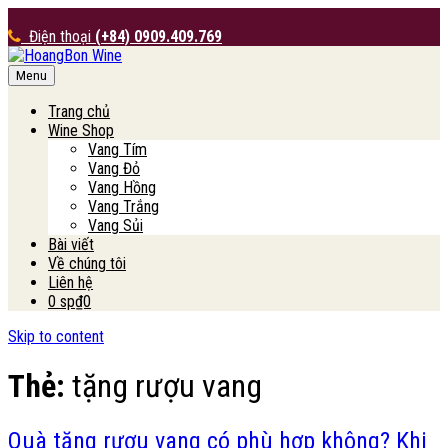
Điện thoại
(+84) 0909.409.769
Menu
HoangBon Wine
Trang chủ
Wine Shop
Vang Tím
Vang Đỏ
Vang Hồng
Vang Trắng
Vang Sủi
Bài viết
Về chúng tôi
Liên hệ
0 sp
₫0
Skip to content
Thẻ:
tặng rượu vang
Quà tặng rượu vang có phù hợp không? Khi