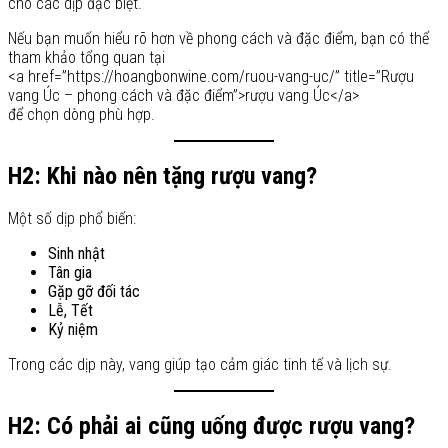
cho các dịp đặc biệt.
Nếu bạn muốn hiểu rõ hơn về phong cách và đặc điểm, bạn có thể
tham khảo tổng quan tại
<a href=”https://hoangbonwine.com/ruou-vang-uc/” title=”Rượu
vang Úc – phong cách và đặc điểm”>rượu vang Úc</a>
để chọn dòng phù hợp.
H2: Khi nào nên tặng rượu vang?
Một số dịp phổ biến:
Sinh nhật
Tân gia
Gặp gỡ đối tác
Lễ, Tết
Kỷ niệm
Trong các dịp này, vang giúp tạo cảm giác tinh tế và lịch sự.
H2: Có phải ai cũng uống được rượu vang?