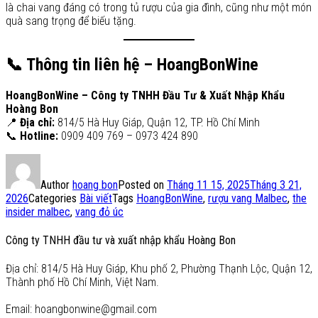
là chai vang đáng có trong tủ rượu của gia đình, cũng như một món
quà sang trọng để biếu tặng.
📞 Thông tin liên hệ – HoangBonWine
HoangBonWine – Công ty TNHH Đầu Tư & Xuất Nhập Khẩu
Hoàng Bon
📍
Địa chỉ:
814/5 Hà Huy Giáp, Quận 12, TP. Hồ Chí Minh
📞
Hotline:
0909 409 769 – 0973 424 890
Author
hoang bon
Posted on
Tháng 11 15, 2025
Tháng 3 21,
2026
Categories
Bài viết
Tags
HoangBonWine
,
rượu vang Malbec
,
the
insider malbec
,
vang đỏ úc
Công ty TNHH đầu tư và xuất nhập khẩu Hoàng Bon
Địa chỉ: 814/5 Hà Huy Giáp, Khu phố 2, Phường Thạnh Lộc, Quận 12,
Thành phố Hồ Chí Minh, Việt Nam.
Email: hoangbonwine@gmail.com