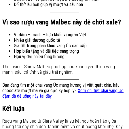
Để thở lâu hơn giúp vị mượt và sâu hơn
Vì sao rượu vang Malbec này dễ chốt sale?
Vị đậm – mạnh – hợp khẩu vị người Việt
Nhiều giải thưởng quốc tế
Giá tốt trong phân khúc vang Úc cao cấp
Hợp biếu tặng và đãi tiệc sang trọng
Hậu vị dài, nhiều tầng hương
The Insider Shiraz Malbec phù hợp cho khách yêu thích vang
mạnh, sâu, cá tính và giàu trải nghiệm.
Bạn đang tìm một chai vang Úc mang hương vị việt quất chín, hậu
chocolate mượt mà và giá cực kỳ hợp lý?
Xem chi tiết chai vang Úc
đậm đà dễ uống này tại đây
.
Kết luận
Rượu vang Malbec từ Clare Valley là sự kết hợp hoàn hảo giữa
hương trái cây chín đen, tannin mềm và chút hương khói nhẹ. Đây