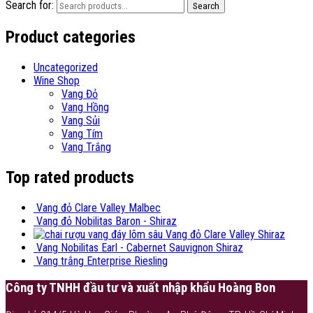
Search for:
Search
Product categories
Uncategorized
Wine Shop
Vang Đỏ
Vang Hồng
Vang Sủi
Vang Tím
Vang Trắng
Top rated products
Vang đỏ Clare Valley Malbec
Vang đỏ Nobilitas Baron - Shiraz
Vang đỏ Clare Valley Shiraz
Vang Nobilitas Earl - Cabernet Sauvignon Shiraz
Vang trắng Enterprise Riesling
Công ty TNHH đầu tư và xuất nhập khẩu Hoàng Bon