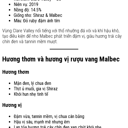
Niên vụ: 2019
Nồng độ: 14.5%
Giống nho: Shiraz & Malbec
Màu: Đỏ ruby đậm ánh tím
Vùng Clare Valley nổi tiếng với thổ nhưỡng đá vôi và khí hậu khô,
tạo điều kiện để nho Malbec phát triển đậm vị, giàu hương trái cây
chín đen và tannin mềm mượt.
Hương thơm và hương vị rượu vang Malbec
Hương thơm
Mận đen, lý chua đen
Thịt ủ muối, gia vị Shiraz
Khói hun nhẹ tinh tế
Hương vị
Đậm vừa, tannin mềm, vị chua cân bằng
Hậu vị sâu, mạnh mẽ nhưng êm
Lan tỏa hương trái cây chín đen xen chút khói nhẹ