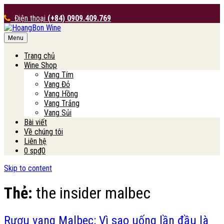
Điện thoại
(+84) 0909.409.769
Menu
HoangBon Wine
Trang chủ
Wine Shop
Vang Tím
Vang Đỏ
Vang Hồng
Vang Trắng
Vang Sủi
Bài viết
Về chúng tôi
Liên hệ
0 sp
₫0
Skip to content
Thẻ:
the insider malbec
Rượu vang Malbec: Vì sao uống lần đầu là