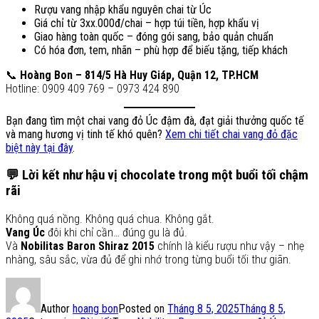
Rượu vang nhập khẩu nguyên chai từ Úc
Giá chỉ từ 3xx.000đ/chai – hợp túi tiền, hợp khẩu vị
Giao hàng toàn quốc – đóng gói sang, bảo quản chuẩn
Có hóa đơn, tem, nhãn – phù hợp để biếu tặng, tiếp khách
📞
Hoàng Bon – 814/5 Hà Huy Giáp, Quận 12, TP.HCM
Hotline: 0909 409 769 – 0973 424 890
Bạn đang tìm một chai vang đỏ Úc đậm đà, đạt giải thưởng quốc tế
và mang hương vị tinh tế khó quên?
Xem chi tiết chai vang đỏ đặc
biệt này tại đây
.
💬
Lời kết như hậu vị chocolate trong một buổi tối chậm
rãi
Không quá nồng. Không quá chua. Không gắt.
Vang Úc
đôi khi chỉ cần… đúng gu là đủ.
Và
Nobilitas Baron Shiraz 2015
chính là kiểu rượu như vậy – nhẹ
nhàng, sâu sắc, vừa đủ để ghi nhớ trong từng buổi tối thư giãn.
Author
hoang bon
Posted on
Tháng 8 5, 2025
Tháng 8 5,