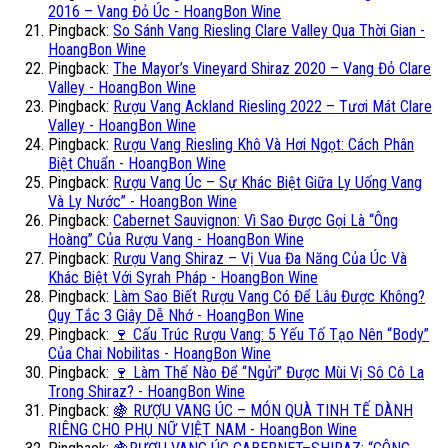
2016 – Vang Đỏ Úc - HoangBon Wine
Pingback:
So Sánh Vang Riesling Clare Valley Qua Thời Gian -
HoangBon Wine
Pingback:
The Mayor’s Vineyard Shiraz 2020 – Vang Đỏ Clare
Valley - HoangBon Wine
Pingback:
Rượu Vang Ackland Riesling 2022 – Tươi Mát Clare
Valley - HoangBon Wine
Pingback:
Rượu Vang Riesling Khô Và Hơi Ngọt: Cách Phân
Biệt Chuẩn - HoangBon Wine
Pingback:
Rượu Vang Úc – Sự Khác Biệt Giữa Ly Uống Vang
Và Ly Nước” - HoangBon Wine
Pingback:
Cabernet Sauvignon: Vì Sao Được Gọi Là “Ông
Hoàng” Của Rượu Vang - HoangBon Wine
Pingback:
Rượu Vang Shiraz – Vị Vua Đa Năng Của Úc Và
Khác Biệt Với Syrah Pháp - HoangBon Wine
Pingback:
Làm Sao Biết Rượu Vang Có Để Lâu Được Không?
Quy Tắc 3 Giây Dễ Nhớ - HoangBon Wine
Pingback:
🍷 Cấu Trúc Rượu Vang: 5 Yếu Tố Tạo Nên “Body”
Của Chai Nobilitas - HoangBon Wine
Pingback:
🍷 Làm Thế Nào Để “Ngửi” Được Mùi Vị Sô Cô La
Trong Shiraz? - HoangBon Wine
Pingback:
🍇 RƯỢU VANG ÚC – MÓN QUÀ TINH TẾ DÀNH
RIÊNG CHO PHỤ NỮ VIỆT NAM - HoangBon Wine