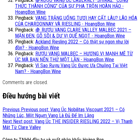
Pingback:
🍇RƯỢU VANG ÚC CABERNET–SHIRAZ: “CÔNG
THỨC THÀNH CÔNG” CỦA SỰ PHA TRỘN HOÀN HẢO -
HoangBon Wine
Pingback:
VANG TRẮNG UỐNG TƯƠI HAY CẤT LÂU? LÃO HÓA
CỦA CHARDONNAY VÀ RIESLING - HoangBon Wine
Pingback:
🍇 RƯỢU VANG CLARE VALLEY MALBEC 2021 –
MẬN ĐEN, GỖ SỒI & DƯ VỊ QUẾ NGỌT - HoangBon Wine
Pingback:
Ackland Riesling 2022 – Có thật sự ngon như lời
đồn? - HoangBon Wine
Pingback:
RƯỢU VANG MALBEC – HƯƠNG VỊ MẠNH MẼ TỪ
ÚC MÀ BẠN NÊN THỬ MỘT LẦN - HoangBon Wine
Pingback:
Vì Sao Rượu Vang Úc Được Ưa Chuộng Tại Việt
Nam? - HoangBon Wine
Comments are closed.
Điều hướng bài viết
Previous
Previous post:
Vang Úc Nobilitas Viscount 2021 – Có
Những Lúc, Một Ngụm Vang Là Đủ Để Im Lặng
Next
Next post:
Vang Úc THE INSIDER RIESLING 2022 – Vị Thanh
Mát Từ Clare Valley
Công ty TNHH đầu tư và xuất nhập khẩu Hoàng Bon