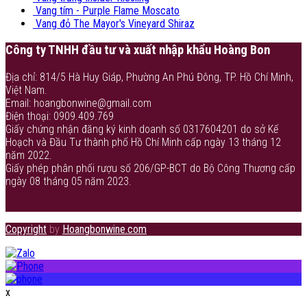
Vang tím - Purple Flame Moscato
Vang đỏ The Mayor's Vineyard Shiraz
Công ty TNHH đầu tư và xuất nhập khẩu Hoàng Bon
Địa chỉ: 814/5 Hà Huy Giáp, Phường An Phú Đông, TP. Hồ Chí Minh,
Việt Nam.
Email: hoangbonwine@gmail.com
Điện thoại: 0909.409.769
Giấy chứng nhận đăng ký kinh doanh số 0317604201 do sở Kế
Hoạch và Đầu Tư thành phố Hồ Chí Minh cấp ngày 13 tháng 12
năm 2022.
Giấy phép phân phối rượu số 206/GP-BCT do Bộ Công Thương cấp
ngày 08 tháng 05 năm 2023.
Copyright
by
Hoangbonwine.com
x