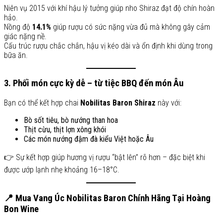
Niên vụ 2015 với khí hậu lý tưởng giúp nho Shiraz đạt độ chín hoàn
hảo.
Nồng độ
14.1%
giúp rượu có sức nặng vừa đủ mà không gây cảm
giác nặng nề.
Cấu trúc rượu chắc chắn, hậu vị kéo dài và ổn định khi dùng trong
bữa ăn.
3. Phối món cực kỳ dễ – từ tiệc BBQ đến món Âu
Bạn có thể kết hợp chai
Nobilitas Baron Shiraz
này với:
Bò sốt tiêu, bò nướng than hoa
Thịt cừu, thịt lợn xông khói
Các món nướng đậm đà kiểu Việt hoặc Âu
👉 Sự kết hợp giúp hương vị rượu “bật lên” rõ hơn – đặc biệt khi
được ướp lạnh nhẹ khoảng 16–18°C.
📍
Mua Vang Úc Nobilitas Baron Chính Hãng Tại Hoàng
Bon Wine