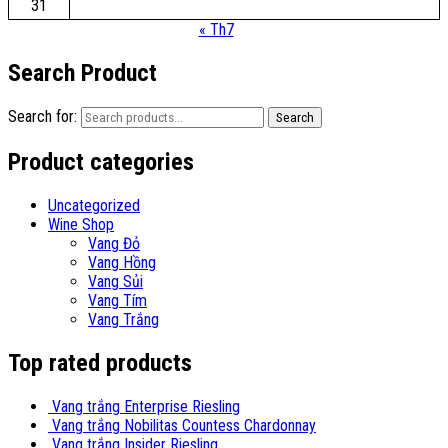
31
« Th7
Search Product
Search for:
Search
Product categories
Uncategorized
Wine Shop
Vang Đỏ
Vang Hồng
Vang Sủi
Vang Tím
Vang Trắng
Top rated products
Vang trắng Enterprise Riesling
Vang trắng Nobilitas Countess Chardonnay
Vang trắng Insider Riesling