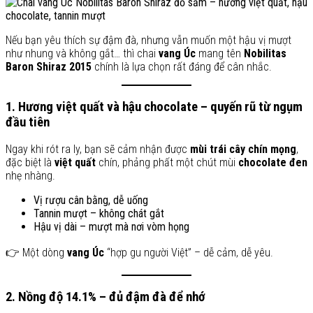
Nếu bạn yêu thích sự đậm đà, nhưng vẫn muốn một hậu vị mượt
như nhung và không gắt… thì chai
vang Úc
mang tên
Nobilitas
Baron Shiraz 2015
chính là lựa chọn rất đáng để cân nhắc.
1. Hương việt quất và hậu chocolate – quyến rũ từ ngụm
đầu tiên
Ngay khi rót ra ly, bạn sẽ cảm nhận được
mùi trái cây chín mọng
,
đặc biệt là
việt quất
chín, phảng phất một chút mùi
chocolate đen
nhẹ nhàng.
Vị rượu cân bằng, dễ uống
Tannin mượt – không chát gắt
Hậu vị dài – mượt mà nơi vòm họng
👉 Một dòng
vang Úc
“hợp gu người Việt” – dễ cảm, dễ yêu.
2. Nồng độ 14.1% – đủ đậm đà để nhớ