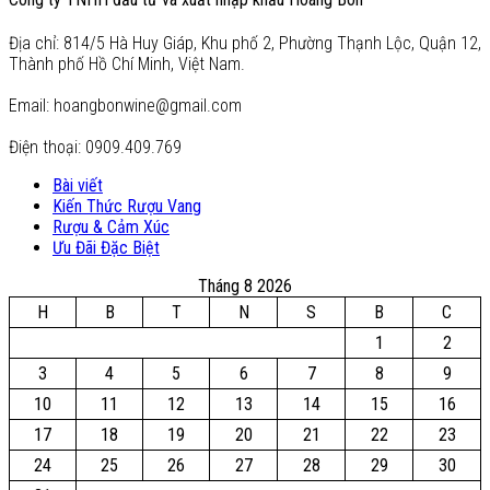
Địa chỉ: 814/5 Hà Huy Giáp, Khu phố 2, Phường Thạnh Lộc, Quận 12,
Thành phố Hồ Chí Minh, Việt Nam.
Email: hoangbonwine@gmail.com
Điện thoại: 0909.409.769
Bài viết
Kiến Thức Rượu Vang
Rượu & Cảm Xúc
Ưu Đãi Đặc Biệt
Tháng 8 2026
H
B
T
N
S
B
C
1
2
3
4
5
6
7
8
9
10
11
12
13
14
15
16
17
18
19
20
21
22
23
24
25
26
27
28
29
30