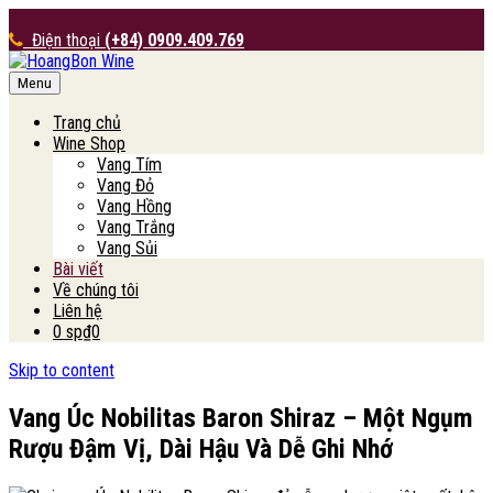
Điện thoại
(+84) 0909.409.769
Menu
HoangBon Wine
Trang chủ
Wine Shop
Vang Tím
Vang Đỏ
Vang Hồng
Vang Trắng
Vang Sủi
Bài viết
Về chúng tôi
Liên hệ
0 sp
₫0
Skip to content
Vang Úc Nobilitas Baron Shiraz – Một Ngụm
Rượu Đậm Vị, Dài Hậu Và Dễ Ghi Nhớ