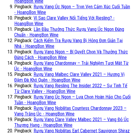
HoangBon Wine
Pingback:
Rượu Vang Úc Ngon – Trọn Vẹn Cảm Xúc Cuối Tuần
- HoangBon Wine
Pingback:
Vì Sao Clare Valley Nổi Tiếng Với Riesling? -
HoangBon Wine
Pingback:
Lần Đầu Thưởng Thức Rượu Vang Úc Ngon Đúng
Chuẩn - HoangBon Wine
Pingback:
Cách Kiểm Tra Rượu Vang Bị Hỏng Đơn Giản Tại
Nhà - HoangBon Wine
Pingback:
Rượu Vang Ngon – Bí Quyết Chọn Và Thưởng Thức
Đúng Cách - HoangBon Wine
Pingback:
Rượu Vang Chardonnay – Trải Nghiệm Tươi Mát Từ
Úc - HoangBon Wine
Pingback:
Rượu Vang Malbec Clare Valley 2021 – Hương Vị
Đậm Đà Khó Quên - HoangBon Wine
Pingback:
Rượu Vang Riesling The Insider 2022 – Sự Tinh Tế
Từ Clare Valley - HoangBon Wine
Pingback:
Rượu Vang Úc Ngon – Lựa Chọn Hoàn Hảo Cho Cuối
Tuần - HoangBon Wine
Pingback:
Rượu Vang Nobilitas Countess Chardonnay 2023 –
Vang Trắng Úc - HoangBon Wine
Pingback:
Rượu Vang Clare Valley Malbec 2021 – Vang Đỏ Úc
Thượng Hạng - HoangBon Wine
Pingback:
Rượu Vang Nobilitas Earl Cabernet Sauvignon Shiraz