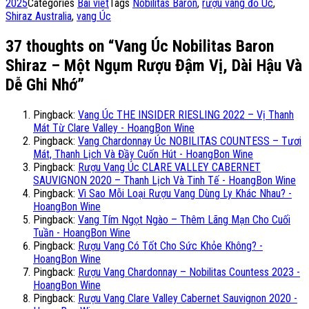
2025
Categories
Bài viết
Tags
Nobilitas Baron
,
rượu vang đỏ Úc
,
Shiraz Australia
,
vang Úc
37 thoughts on “Vang Úc Nobilitas Baron
Shiraz – Một Ngụm Rượu Đậm Vị, Dài Hậu Và
Dễ Ghi Nhớ”
Pingback:
Vang Úc THE INSIDER RIESLING 2022 – Vị Thanh
Mát Từ Clare Valley - HoangBon Wine
Pingback:
Vang Chardonnay Úc NOBILITAS COUNTESS – Tươi
Mát, Thanh Lịch Và Đầy Cuốn Hút - HoangBon Wine
Pingback:
Rượu Vang Úc CLARE VALLEY CABERNET
SAUVIGNON 2020 – Thanh Lịch Và Tinh Tế - HoangBon Wine
Pingback:
Vì Sao Mỗi Loại Rượu Vang Dùng Ly Khác Nhau? -
HoangBon Wine
Pingback:
Vang Tím Ngọt Ngào – Thêm Lãng Mạn Cho Cuối
Tuần - HoangBon Wine
Pingback:
Rượu Vang Có Tốt Cho Sức Khỏe Không? -
HoangBon Wine
Pingback:
Rượu Vang Chardonnay – Nobilitas Countess 2023 -
HoangBon Wine
Pingback:
Rượu Vang Clare Valley Cabernet Sauvignon 2020 -