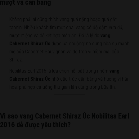
mượt và cân bằng
Không phải ai cũng thích vang quá nặng hoặc quá gắt
tannin. Nhiều khách tìm một chai vang có độ đậm vừa đủ,
mượt miệng và dễ kết hợp món ăn. Đó là lý do
vang
Cabernet Shiraz Úc
được ưa chuộng: nó dung hòa sự mạnh
mẽ của Cabernet Sauvignon và độ tròn vị mềm mại của
Shiraz.
Nobilitas Earl 2016 là lựa chọn nổi bật trong nhóm
vang
Cabernet Shiraz Úc
nhờ cấu trúc cân bằng và hương vị hài
hòa, phù hợp cả uống thư giãn lẫn dùng trong bữa ăn.
Vì sao vang Cabernet Shiraz Úc Nobilitas Earl
2016 dễ được yêu thích?