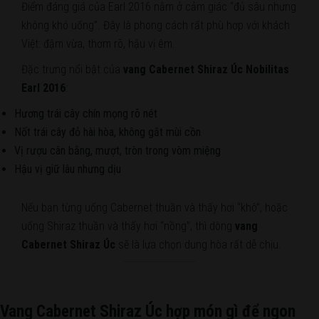
Điểm đáng giá của Earl 2016 nằm ở cảm giác “đủ sâu nhưng
không khó uống”. Đây là phong cách rất phù hợp với khách
Việt: đậm vừa, thơm rõ, hậu vị êm.
Đặc trưng nổi bật của
vang Cabernet Shiraz Úc Nobilitas
Earl 2016
:
Hương trái cây chín mọng rõ nét
Nốt trái cây đỏ hài hòa, không gắt mùi cồn
Vị rượu cân bằng, mượt, tròn trong vòm miệng
Hậu vị giữ lâu nhưng dịu
Nếu bạn từng uống Cabernet thuần và thấy hơi “khô”, hoặc
uống Shiraz thuần và thấy hơi “nồng”, thì dòng
vang
Cabernet Shiraz Úc
sẽ là lựa chọn dung hòa rất dễ chịu.
Vang Cabernet Shiraz Úc hợp món gì để ngon