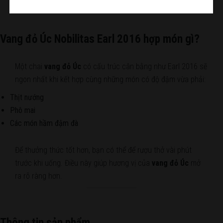
Vang đỏ Úc Nobilitas Earl 2016 hợp món gì?
Một chai
vang đỏ Úc
có cấu trúc cân bằng như Earl 2016 sẽ
ngon nhất khi kết hợp cùng những món có độ đậm vừa phải:
Thịt nướng
Phô mai
Các món hầm đậm đà
Để thưởng thức tốt hơn, bạn có thể để rượu thở vài phút
trước khi uống. Điều này giúp hương vị của
vang đỏ Úc
mở
ra rõ ràng hơn.
Thông tin sản phẩm