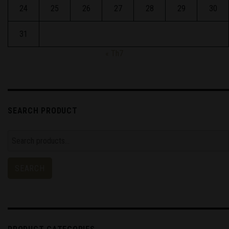
24
25
26
27
28
29
30
31
« Th7
SEARCH PRODUCT
Search
for:
SEARCH