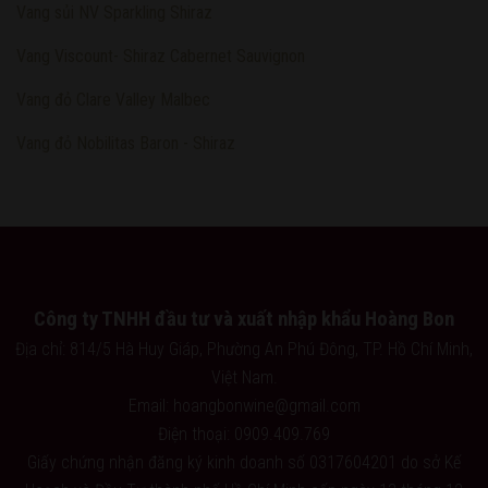
Vang sủi NV Sparkling Shiraz
Vang Viscount- Shiraz Cabernet Sauvignon
Vang đỏ Clare Valley Malbec
Vang đỏ Nobilitas Baron - Shiraz
Công ty TNHH đầu tư và xuất nhập khẩu Hoàng Bon
Địa chỉ: 814/5 Hà Huy Giáp, Phường An Phú Đông, TP. Hồ Chí Minh,
Việt Nam.
Email: hoangbonwine@gmail.com
Điện thoại: 0909.409.769
Giấy chứng nhận đăng ký kinh doanh số 0317604201 do sở Kế