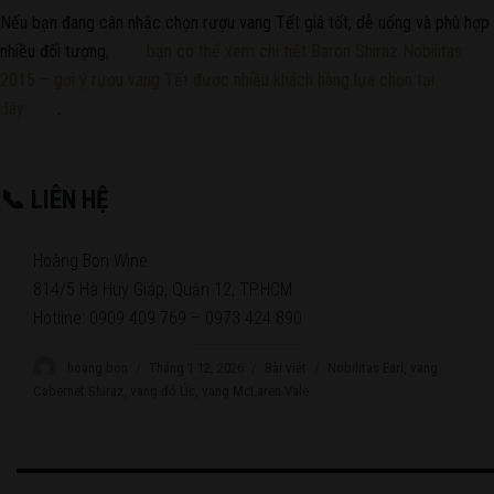
Nếu bạn đang cân nhắc chọn rượu vang Tết giá tốt, dễ uống và phù hợp
nhiều đối tượng,
bạn có thể xem chi tiết Baron Shiraz Nobilitas
2015 – gợi ý rượu vang Tết được nhiều khách hàng lựa chọn tại
đây
.
📞 LIÊN HỆ
Hoàng Bon Wine
814/5 Hà Huy Giáp, Quận 12, TP.HCM
Hotline: 0909 409 769 – 0973 424 890
Author
hoang bon
Posted
Tháng 1 12, 2026
Categories
Bài viết
Tags
Nobilitas Earl
,
vang
on
Cabernet Shiraz
,
vang đỏ Úc
,
vang McLaren Vale