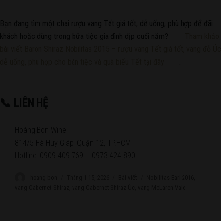
Bạn đang tìm một chai rượu vang Tết giá tốt, dễ uống, phù hợp để đãi
khách hoặc dùng trong bữa tiệc gia đình dịp cuối năm?
Tham khảo
bài viết Baron Shiraz Nobilitas 2015 – rượu vang Tết giá tốt, vang đỏ Úc
dễ uống, phù hợp cho bàn tiệc và quà biếu Tết tại đây
.
📞 LIÊN HỆ
Hoàng Bon Wine
814/5 Hà Huy Giáp, Quận 12, TP.HCM
Hotline: 0909 409 769 – 0973 424 890
Author
hoang bon
Posted
Tháng 1 15, 2026
Categories
Bài viết
Tags
Nobilitas Earl 2016
,
on
vang Cabernet Shiraz
,
vang Cabernet Shiraz Úc
,
vang McLaren Vale