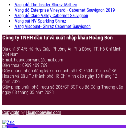
Vang đỏ The Insider Shiraz Malbec
Vang đỏ Enterprise Vineyard - Cabernet Sauvignon 2019
Vang đỏ Clare Valley Cabernet Sauvignon
Vang sủi NV Sparkling Shiraz
Vang Viscount- Shiraz Cabernet Sauvignon
Công ty TNHH đầu tư và xuất nhập khẩu Hoàng Bon
Địa chỉ: 814/5 Hà Huy Giáp, Phường An Phú Đông, TP. Hồ Chí Minh,
Việt Nam.
Email: hoangbonwine@gmail.com
Điện thoại: 0909.409.769
Giấy chứng nhận đăng ký kinh doanh số 0317604201 do sở Kế
Hoạch và Đầu Tư thành phố Hồ Chí Minh cấp ngày 13 tháng 12
năm 2022.
Giấy phép phân phối rượu số 206/GP-BCT do Bộ Công Thương cấp
ngày 08 tháng 05 năm 2023.
Copyright
by
Hoangbonwine.com