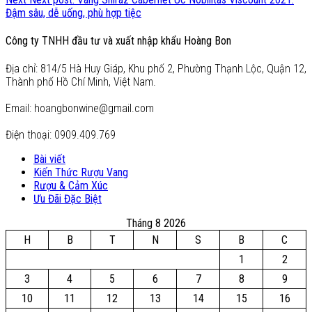
Đậm sâu, dễ uống, phù hợp tiệc
Công ty TNHH đầu tư và xuất nhập khẩu Hoàng Bon
Địa chỉ: 814/5 Hà Huy Giáp, Khu phố 2, Phường Thạnh Lộc, Quận 12,
Thành phố Hồ Chí Minh, Việt Nam.
Email: hoangbonwine@gmail.com
Điện thoại: 0909.409.769
Bài viết
Kiến Thức Rượu Vang
Rượu & Cảm Xúc
Ưu Đãi Đặc Biệt
Tháng 8 2026
H
B
T
N
S
B
C
1
2
3
4
5
6
7
8
9
10
11
12
13
14
15
16