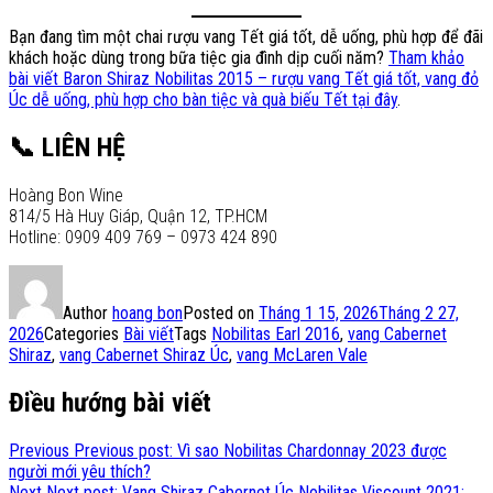
Bạn đang tìm một chai rượu vang Tết giá tốt, dễ uống, phù hợp để đãi
khách hoặc dùng trong bữa tiệc gia đình dịp cuối năm?
Tham khảo
bài viết Baron Shiraz Nobilitas 2015 – rượu vang Tết giá tốt, vang đỏ
Úc dễ uống, phù hợp cho bàn tiệc và quà biếu Tết tại đây
.
📞 LIÊN HỆ
Hoàng Bon Wine
814/5 Hà Huy Giáp, Quận 12, TP.HCM
Hotline: 0909 409 769 – 0973 424 890
Author
hoang bon
Posted on
Tháng 1 15, 2026
Tháng 2 27,
2026
Categories
Bài viết
Tags
Nobilitas Earl 2016
,
vang Cabernet
Shiraz
,
vang Cabernet Shiraz Úc
,
vang McLaren Vale
Điều hướng bài viết
Previous
Previous post:
Vì sao Nobilitas Chardonnay 2023 được
người mới yêu thích?
Next
Next post:
Vang Shiraz Cabernet Úc Nobilitas Viscount 2021: