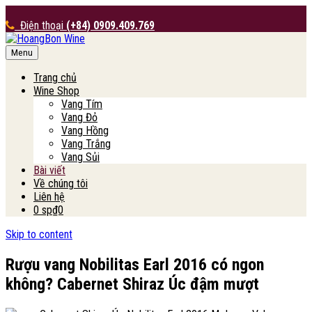
Điện thoại
(+84) 0909.409.769
Menu
HoangBon Wine
Trang chủ
Wine Shop
Vang Tím
Vang Đỏ
Vang Hồng
Vang Trắng
Vang Sủi
Bài viết
Về chúng tôi
Liên hệ
0 sp
₫0
Skip to content
Rượu vang Nobilitas Earl 2016 có ngon
không? Cabernet Shiraz Úc đậm mượt