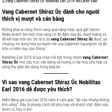
Vang Cabernet Shiraz Úc dành cho người
thích vị mượt và cân bằng
Không phải ai cũng thích vang quá nặng hoặc quá gắt tannin.
Nhiều khách tìm một chai vang có độ đậm vừa đủ, mượt miệng và
dễ kết hợp món ăn. Đó là lý do
vang Cabernet Shiraz Úc
được ưa
chuộng: nó dung hòa sự mạnh mẽ của Cabernet Sauvignon và độ
tròn vị mềm mại của Shiraz.
Nobilitas Earl 2016 là lựa chọn nổi bật trong nhóm
vang Cabernet
Shiraz Úc
nhờ cấu trúc cân bằng và hương vị hài hòa, phù hợp cả
uống thư giãn lẫn dùng trong bữa ăn.
Vì sao vang Cabernet Shiraz Úc Nobilitas
Earl 2016 dễ được yêu thích?
Điểm đáng giá của Earl 2016 nằm ở cảm giác “đủ sâu nhưng không
khó uống”. Đây là phong cách rất phù hợp với khách Việt: đậm vừa,
thơm rõ, hậu vị êm.