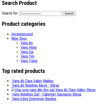
Search Product
Search for:
Search
Product categories
Uncategorized
Wine Shop
Vang Đỏ
Vang Hồng
Vang Sủi
Vang Tím
Vang Trắng
Top rated products
Vang đỏ Clare Valley Malbec
Vang đỏ Nobilitas Baron - Shiraz
Vang đỏ Clare Valley Shiraz
Vang Nobilitas Earl - Cabernet Sauvignon Shiraz
Vang trắng Enterprise Riesling