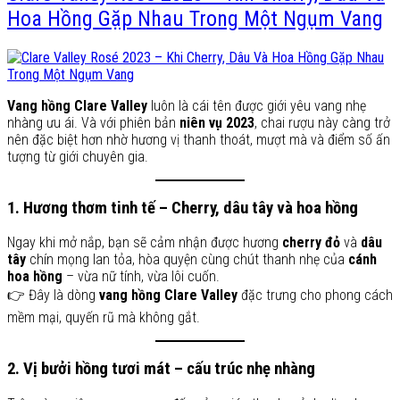
Hoa Hồng Gặp Nhau Trong Một Ngụm Vang
Vang hồng Clare Valley
luôn là cái tên được giới yêu vang nhẹ
nhàng ưu ái. Và với phiên bản
niên vụ 2023
, chai rượu này càng trở
nên đặc biệt hơn nhờ hương vị thanh thoát, mượt mà và điểm số ấn
tượng từ giới chuyên gia.
1. Hương thơm tinh tế – Cherry, dâu tây và hoa hồng
Ngay khi mở nắp, bạn sẽ cảm nhận được hương
cherry đỏ
và
dâu
tây
chín mọng lan tỏa, hòa quyện cùng chút thanh nhẹ của
cánh
hoa hồng
– vừa nữ tính, vừa lôi cuốn.
👉 Đây là dòng
vang hồng Clare Valley
đặc trưng cho phong cách
mềm mại, quyến rũ mà không gắt.
2. Vị bưởi hồng tươi mát – cấu trúc nhẹ nhàng