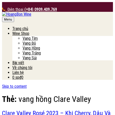
Điện thoại
(+84) 0909.409.769
Menu
HoangBon Wine
Trang chủ
Wine Shop
Vang Tím
Vang Đỏ
Vang Hồng
Vang Trắng
Vang Sủi
Bài viết
Về chúng tôi
Liên hệ
0 sp
₫0
Skip to content
Thẻ:
vang hồng Clare Valley
Clare Valley Rosé 2023 – Khi Cherry, Dâu Và