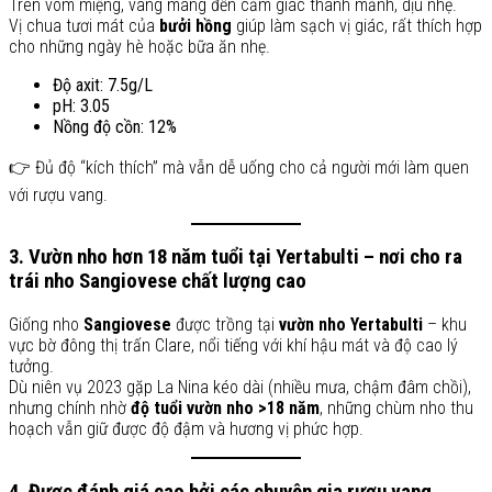
Trên vòm miệng, vang mang đến cảm giác thanh mảnh, dịu nhẹ.
Vị chua tươi mát của
bưởi hồng
giúp làm sạch vị giác, rất thích hợp
cho những ngày hè hoặc bữa ăn nhẹ.
Độ axit: 7.5g/L
pH: 3.05
Nồng độ cồn: 12%
👉 Đủ độ “kích thích” mà vẫn dễ uống cho cả người mới làm quen
với rượu vang.
3. Vườn nho hơn 18 năm tuổi tại Yertabulti – nơi cho ra
trái nho Sangiovese chất lượng cao
Giống nho
Sangiovese
được trồng tại
vườn nho Yertabulti
– khu
vực bờ đông thị trấn Clare, nổi tiếng với khí hậu mát và độ cao lý
tưởng.
Dù niên vụ 2023 gặp La Nina kéo dài (nhiều mưa, chậm đâm chồi),
nhưng chính nhờ
độ tuổi vườn nho >18 năm
, những chùm nho thu
hoạch vẫn giữ được độ đậm và hương vị phức hợp.
4. Được đánh giá cao bởi các chuyên gia rượu vang