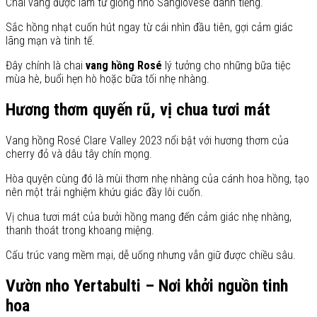
Chai vang được làm từ giống nho Sangiovese danh tiếng.
Sắc hồng nhạt cuốn hút ngay từ cái nhìn đầu tiên, gợi cảm giác
lãng mạn và tinh tế.
Đây chính là chai
vang hồng Rosé
lý tưởng cho những bữa tiệc
mùa hè, buổi hẹn hò hoặc bữa tối nhẹ nhàng.
Hương thơm quyến rũ, vị chua tươi mát
Vang hồng Rosé Clare Valley 2023 nổi bật với hương thơm của
cherry đỏ và dâu tây chín mọng.
Hòa quyện cùng đó là mùi thơm nhẹ nhàng của cánh hoa hồng, tạo
nên một trải nghiệm khứu giác đầy lôi cuốn.
Vị chua tươi mát của bưởi hồng mang đến cảm giác nhẹ nhàng,
thanh thoát trong khoang miệng.
Cấu trúc vang mềm mại, dễ uống nhưng vẫn giữ được chiều sâu.
Vườn nho Yertabulti – Nơi khởi nguồn tinh
hoa