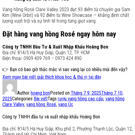
Vang hồng Rosé Clare Valley 2023 đạt 93 điểm từ chuyên gia Sam
Kim (Wine Orbit) và 92 điểm từ Wine Showcase — khẳng định chất
lượng vượt trội và sự tinh tế trong từng giọt vang.
Đặt hàng vang hồng Rosé ngay hôm nay
Công ty TNHH Đầu Tư & Xuất Nhập Khẩu Hoàng Bon
Địa chỉ: 814/5 Hà Huy Giáp, Quận 12, TP. HCM
Điện thoại: 0909 409 769 – 0973 424 890
👉 Bạn có bao giờ thắc mắc vì sao vang lại có nhiều mùi đến vậy?
Xem ngay bài viết giải thích khoa học & thú vị tại đây
.
Author
hoang bon
Posted on
Tháng 7 9, 2025
Tháng 7 10,
2025
Categories
Bài viết
Tags
rượu vang hồng cao cấp
,
vang hồng
Clare Valley
,
vang hồng Rosé
,
vang Úc
Công ty TNHH đầu tư và xuất nhập khẩu Hoàng Bon
Địa chỉ: 814/5 Hà Huy Giáp, Khu phố 2, Phường Thạnh Lộc, Quận 12,
Thành phố Hồ Chí Minh, Việt Nam.