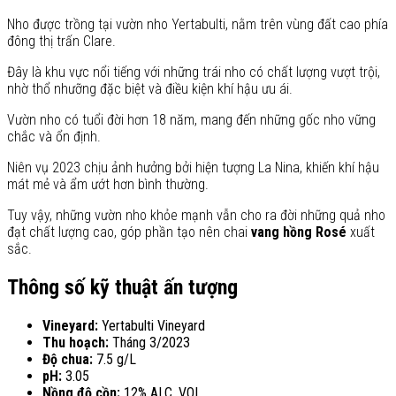
Nho được trồng tại vườn nho Yertabulti, nằm trên vùng đất cao phía
đông thị trấn Clare.
Đây là khu vực nổi tiếng với những trái nho có chất lượng vượt trội,
nhờ thổ nhưỡng đặc biệt và điều kiện khí hậu ưu ái.
Vườn nho có tuổi đời hơn 18 năm, mang đến những gốc nho vững
chắc và ổn định.
Niên vụ 2023 chịu ảnh hưởng bởi hiện tượng La Nina, khiến khí hậu
mát mẻ và ẩm ướt hơn bình thường.
Tuy vậy, những vườn nho khỏe mạnh vẫn cho ra đời những quả nho
đạt chất lượng cao, góp phần tạo nên chai
vang hồng Rosé
xuất
sắc.
Thông số kỹ thuật ấn tượng
Vineyard:
Yertabulti Vineyard
Thu hoạch:
Tháng 3/2023
Độ chua:
7.5 g/L
pH:
3.05
Nồng độ cồn:
12% ALC. VOL