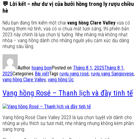
💬
Lời kết – như dư vị của bưởi hồng trong ly rượu chiều
hè
Nếu bạn đang tìm kiếm một chai
vang hồng Clare Valley
vừa có
hương thơm nữ tính, vừa có vị chua mát tươi sáng, thì phiên bản
2023 này chính là lựa chọn lý tưởng. Nhẹ nhàng mà không nhạt
nhòa – vang hồng dành cho những người yêu cảm xúc dịu dàng
nhưng sâu lắng.
Author
hoang bon
Posted on
Tháng 8 1, 2025
Tháng 8 1,
2025
Categories
Bài viết
Tags
rượu vang rosé
,
rượu vang Sangiovese
,
vang hồng Clare Valley
,
vang hồng Úc
Vang hồng Rosé – Thanh lịch và đầy tinh tế
Vang hồng Rosé Clare Valley 2023 là lựa chọn tuyệt vời dành cho
những ai yêu thích sự tươi mát, nhẹ nhàng nhưng không kém phần
sang trọng.