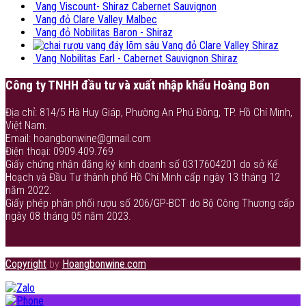
Vang Viscount- Shiraz Cabernet Sauvignon
Vang đỏ Clare Valley Malbec
Vang đỏ Nobilitas Baron - Shiraz
Vang đỏ Clare Valley Shiraz
Vang Nobilitas Earl - Cabernet Sauvignon Shiraz
Công ty TNHH đầu tư và xuất nhập khẩu Hoàng Bon
Địa chỉ: 814/5 Hà Huy Giáp, Phường An Phú Đông, TP. Hồ Chí Minh,
Việt Nam.
Email: hoangbonwine@gmail.com
Điện thoại: 0909.409.769
Giấy chứng nhận đăng ký kinh doanh số 0317604201 do sở Kế
Hoạch và Đầu Tư thành phố Hồ Chí Minh cấp ngày 13 tháng 12
năm 2022.
Giấy phép phân phối rượu số 206/GP-BCT do Bộ Công Thương cấp
ngày 08 tháng 05 năm 2023.
Copyright
by
Hoangbonwine.com