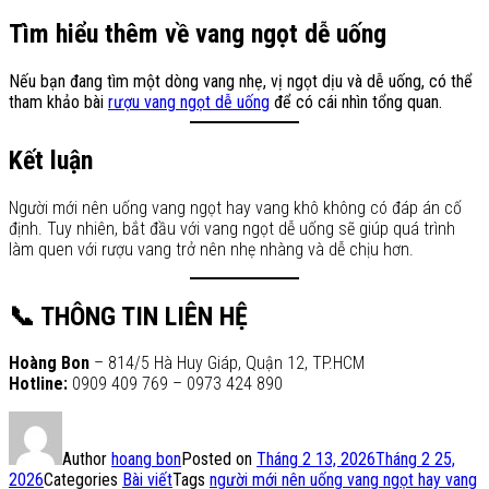
Tìm hiểu thêm về vang ngọt dễ uống
Nếu bạn đang tìm một dòng vang nhẹ, vị ngọt dịu và dễ uống, có thể
tham khảo bài
rượu vang ngọt dễ uống
để có cái nhìn tổng quan.
Kết luận
Người mới nên uống vang ngọt hay vang khô không có đáp án cố
định. Tuy nhiên, bắt đầu với vang ngọt dễ uống sẽ giúp quá trình
làm quen với rượu vang trở nên nhẹ nhàng và dễ chịu hơn.
📞 THÔNG TIN LIÊN HỆ
Hoàng Bon
– 814/5 Hà Huy Giáp, Quận 12, TP.HCM
Hotline:
0909 409 769 – 0973 424 890
Author
hoang bon
Posted on
Tháng 2 13, 2026
Tháng 2 25,
2026
Categories
Bài viết
Tags
người mới nên uống vang ngọt hay vang