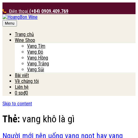
Điện thoại
(+84) 0909.409.769
Menu
HoangBon Wine
Trang chủ
Wine Shop
Vang Tím
Vang Đỏ
Vang Hồng
Vang Trắng
Vang Sủi
Bài viết
Về chúng tôi
Liên hệ
0 sp
₫0
Skip to content
Thẻ:
vang khô là gì
Người mới nên uống vang ngọt hay vang