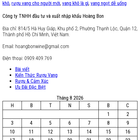
khô
,
rượu vang cho người mới
,
vang khô là gì
,
vang ngọt dễ uống
Công ty TNHH đầu tư và xuất nhập khẩu Hoàng Bon
Địa chỉ: 814/5 Hà Huy Giáp, Khu phố 2, Phường Thạnh Lộc, Quận 12,
Thành phố Hồ Chí Minh, Việt Nam.
Email: hoangbonwine@gmail.com
Điện thoại: 0909.409.769
Bài viết
Kiến Thức Rượu Vang
Rượu & Cảm Xúc
Ưu Đãi Đặc Biệt
Tháng 8 2026
H
B
T
N
S
B
C
1
2
3
4
5
6
7
8
9
10
11
12
13
14
15
16