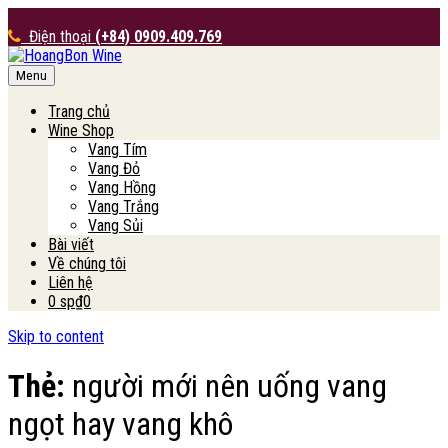
Điện thoại
(+84) 0909.409.769
Menu
HoangBon Wine
Trang chủ
Wine Shop
Vang Tím
Vang Đỏ
Vang Hồng
Vang Trắng
Vang Sủi
Bài viết
Về chúng tôi
Liên hệ
0 sp
₫0
Skip to content
Thẻ:
người mới nên uống vang
ngọt hay vang khô