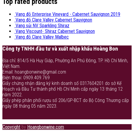
Top rated products
Vang đỏ Enterprise Vineyard - Cabernet Sauvignon 2019
Vang đỏ Clare Valley Cabernet Sauvignon
Vang sủi NV Sparkling Shiraz
Vang Viscount- Shiraz Cabernet Sauvignon
Vang đỏ Clare Valley Malbec
Công ty TNHH đầu tư và xuất nhập khẩu Hoàng Bon
Địa chỉ: 814/5 Hà Huy Giáp, Phường An Phú Đông, TP. Hồ Chí Minh,
Việt Nam.
Email: hoangbonwine@gmail.com
Điện thoại: 0909.409.769
Giấy chứng nhận đăng ký kinh doanh số 0317604201 do sở Kế
Hoạch và Đầu Tư thành phố Hồ Chí Minh cấp ngày 13 tháng 12
năm 2022.
Giấy phép phân phối rượu số 206/GP-BCT do Bộ Công Thương cấp
ngày 08 tháng 05 năm 2023.
Copyright
by
Hoangbonwine.com