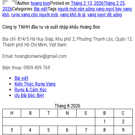
Author
hoang bon
Posted on
Tháng 2 13, 2026
Tháng 2 25,
2026
Categories
Bài viết
Tags
người mới nên uống vang ngọt hay vang
khô
,
rượu vang cho người mới
,
vang khô là gì
,
vang ngọt dễ uống
Công ty TNHH đầu tư và xuất nhập khẩu Hoàng Bon
Địa chỉ: 814/5 Hà Huy Giáp, Khu phố 2, Phường Thạnh Lộc, Quận 12,
Thành phố Hồ Chí Minh, Việt Nam.
Email: hoangbonwine@gmail.com
Điện thoại: 0909.409.769
Bài viết
Kiến Thức Rượu Vang
Rượu & Cảm Xúc
Ưu Đãi Đặc Biệt
Tháng 8 2026
H
B
T
N
S
B
C
1
2
3
4
5
6
7
8
9